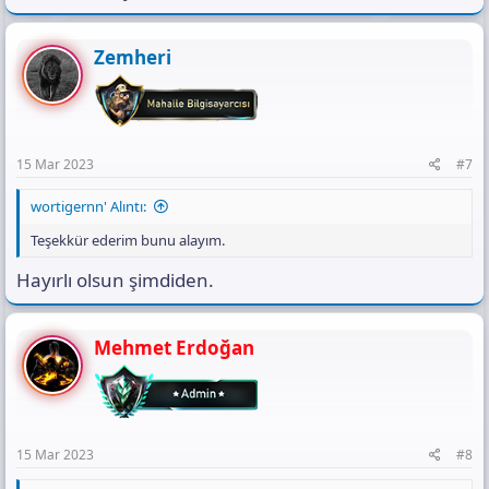
Zemheri
15 Mar 2023
#7
wortigernn' Alıntı:
Teşekkür ederim bunu alayım.
Hayırlı olsun şimdiden.
Mehmet Erdoğan
15 Mar 2023
#8