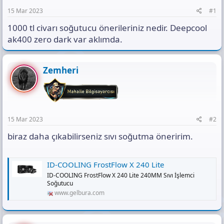
a
h
t
n
i
ı
15 Mar 2023
#1
s
1000 tl civarı soğutucu önerileriniz nedir. Deepcool
ı
n
ak400 zero dark var aklımda.
ı
K
o
Zemheri
p
y
a
l
a
15 Mar 2023
#2
biraz daha çıkabilirseniz sıvı soğutma öneririm.
ID-COOLING FrostFlow X 240 Lite
ID-COOLING FrostFlow X 240 Lite 240MM Sıvı İşlemci
Soğutucu
www.gelbura.com