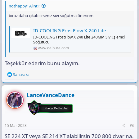
nothappy' Alıntı:
biraz daha çıkabilirseniz sıvı soğutma öneririm.
ID-COOLING FrostFlow X 240 Lite
ID-COOLING FrostFlow X 240 Lite 240MM Sıvı İşlemci
Soğutucu
www.gelbura.com
Teşekkür ederim bunu alayım.
R
Sahuraka
e
a
c
t
LanceVanceDance
i
o
n
s
:
15 Mar 2023
#6
SE 224 XT veya SE 214 XT alabilirsin 700 800 civarına.