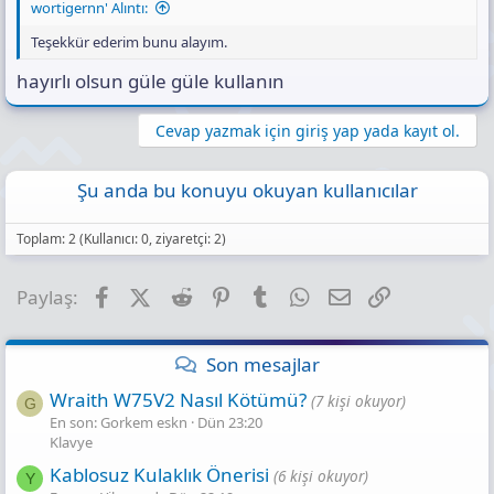
wortigernn' Alıntı:
Teşekkür ederim bunu alayım.
hayırlı olsun güle güle kullanın
Cevap yazmak için giriş yap yada kayıt ol.
Şu anda bu konuyu okuyan kullanıcılar
Toplam: 2 (Kullanıcı: 0, ziyaretçi: 2)
Facebook
X (Twitter)
Reddit
Pinterest
Tumblr
WhatsApp
E-posta
Link
Paylaş:
Son mesajlar
Wraith W75V2 Nasıl Kötümü?
(7 kişi okuyor)
G
En son: Gorkem eskn
Dün 23:20
Klavye
Kablosuz Kulaklık Önerisi
(6 kişi okuyor)
Y