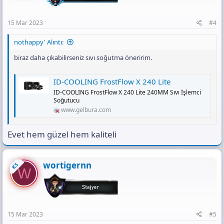
15 Mar 2023
#4
nothappy' Alıntı:
biraz daha çıkabilirseniz sıvı soğutma öneririm.
ID-COOLING FrostFlow X 240 Lite
ID-COOLING FrostFlow X 240 Lite 240MM Sıvı İşlemci
Soğutucu
www.gelbura.com
Evet hem güzel hem kaliteli
wortigernn
KS
W
15 Mar 2023
#5