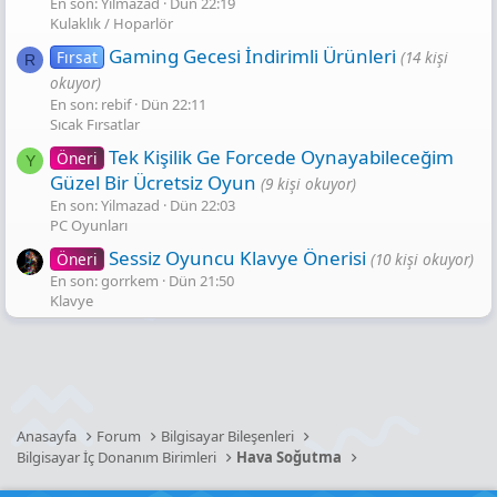
En son: Yilmazad
Dün 22:19
Kulaklık / Hoparlör
Gaming Gecesi̇ İndi̇ri̇mli̇ Ürünleri̇
Fırsat
(14 kişi
R
okuyor)
En son: rebif
Dün 22:11
Sıcak Fırsatlar
Tek Kişilik Ge Forcede Oynayabileceğim
Öneri
Y
Güzel Bir Ücretsiz Oyun
(9 kişi okuyor)
En son: Yilmazad
Dün 22:03
PC Oyunları
Sessiz Oyuncu Klavye Önerisi
Öneri
(10 kişi okuyor)
En son: gorrkem
Dün 21:50
Klavye
Anasayfa
Forum
Bilgisayar Bileşenleri
Bilgisayar İç Donanım Birimleri
Hava Soğutma