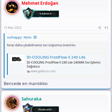
Mehmet Erdoğan
15 Mar 2023
#3
nothappy' Alıntı:
biraz daha çıkabilirseniz sıvı soğutma öneririm.
ID-COOLING FrostFlow X 240 Lite
ID-COOLING FrostFlow X 240 Lite 240MM Sıvı İşlemci
Soğutucu
www.gelbura.com
Bencede en mantıklısı
Sahuraka