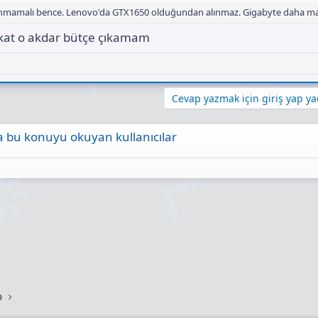
alınmamalı bence. Lenovo'da GTX1650 olduğundan alınmaz. Gigabyte daha man
te G5 GD-51EE213SD i5-12500H 16 GB 512 GB SSD RTX3050 15.6" Full HD Gaming Laptop Fiyatları, Özellikleri ve Yorumları | En U
akat o akdar bütçe çıkamam
ucuz Gigabyte G5 GD-51EE213SD i5-12500H 16 GB 512 GB SSD RTX3050 15.6" Fu
ing Laptop fiyatlarını Akakçe ile takip et! Gigabyte G5 GD-51EE213SD i5-12500
GB SSD RTX3050 15.6" Full HD Gaming Laptop özelliklerini incele, fırsatları kaçı
ww.akakce.com
Cevap yazmak için giriş yap yad
 bu konuyu okuyan kullanıcılar
ta
Link
p