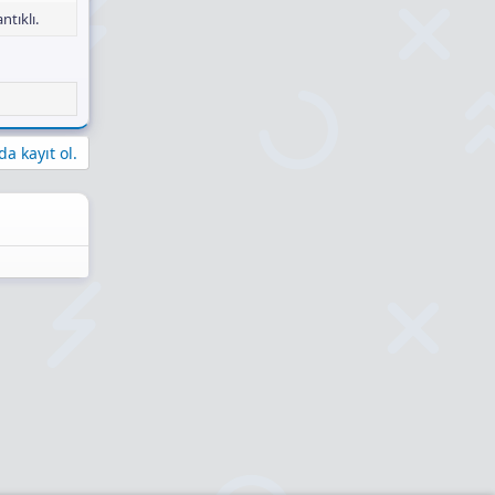
tıklı.
cuzu Akakçe
ll HD
H 16 GB
rma!
a kayıt ol.