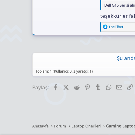
Dell G15 Serisi 
bütce artırırsanız
Gigaby
teşekkürler f
En 
Gam
R
TheTibet
512 
e
a
w
c
t
i
o
Şu anda
n
s
:
Toplam: 1 (Kullanıcı: 0, ziyaretçi: 1)
Facebook
X (Twitter)
Reddit
Pinterest
Tumblr
WhatsApp
E-pos
Paylaş:
Anasayfa
Forum
Laptop Önerileri
Gaming Lapto