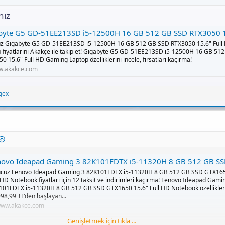
nız
G5 GD-51EE213SD i5-12500H 16 GB 512 GB SSD RTX3050 15.6" Full HD Gaming Laptop Fiyatları, Özellikleri ve Yorumları | En 
uz Gigabyte G5 GD-51EE213SD i5-12500H 16 GB 512 GB SSD RTX3050 15.6" Ful
 fiyatlarını Akakçe ile takip et! Gigabyte G5 GD-51EE213SD i5-12500H 16 GB 51
0 15.6" Full HD Gaming Laptop özelliklerini incele, fırsatları kaçırma!
.akakce.com
qex
 Ideapad Gaming 3 82K101FDTX i5-11320H 8 GB 512 GB SSD GTX1650 15.6" Full HD Notebook Fiyatları, Özellikleri ve Yorumları | En Uc
ucuz Lenovo Ideapad Gaming 3 82K101FDTX i5-11320H 8 GB 512 GB SSD GTX165
 HD Notebook fiyatları için 12 taksit ve indirimleri kaçırma! Lenovo Ideapad Gami
101FDTX i5-11320H 8 GB 512 GB SSD GTX1650 15.6" Full HD Notebook özelliklerin
98,99 TL'den başlayan...
ww.akakce.com
Genişletmek için tıkla ...
15 5511 G1555112400U i5-11400H 8 GB 256 GB SSD RTX3050 15.6" Full HD Notebook Fiyatları, Özellikleri ve Yorumları | En U