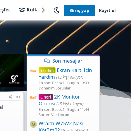
eşfet
Kullanıcılar
Giriş yap
Kayıt ol
Son mesajlar
Ekran Kartı Için
Yardım
Yardım
(13 kişi okuyor)
En son: Beepz1
Bugün 13:03
Donanım Sorunları
2K Monitör
Öneri
#1
Önerisi
(15 kişi okuyor)
al
En son: Beepz1
Bugün 11:44
Sorum Var Hocam!
Wraith W75V2 Nasıl
G
Kötümü?
(10 kişi okuyor)