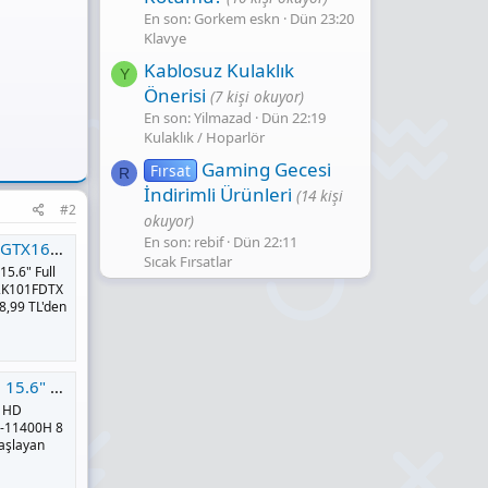
En son: Gorkem eskn
Dün 23:20
Klavye
Kablosuz Kulaklık
Y
Önerisi
(7 kişi okuyor)
En son: Yilmazad
Dün 22:19
Kulaklık / Hoparlör
Gaming Gecesi̇
Fırsat
R
İndi̇ri̇mli̇ Ürünleri̇
(14 kişi
#2
okuyor)
En son: rebif
Dün 22:11
 Ucuzu Akakçe
Sıcak Fırsatlar
5.6" Full
 82K101FDTX
8,99 TL'den
Ucuzu Akakçe
l HD
i5-11400H 8
başlayan