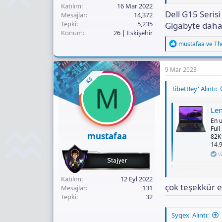
Katılım
16 Mar 2022
En 
Dell G15 Seri
Mesajlar
14,372
Note
Tepki
5,235
Gigabyte daha
114
Konum
26 | Eskişehir
TL'd
w
R
mustafaa
ve
Th
e
bütce artırırsanız
a
c
9 Mar 2023
Gigaby
t
KS
i
En 
M
TibetBey' Alıntı:
o
Gam
n
512 
s
w
Lenovo
:
En 
Full
mustafaa
82K
14.9
w
Dell G
Katılım
12 Eyl 2022
En 
çok teşekkür 
Mesajlar
131
Note
Tepki
32
114
TL'd
Syqex' Alıntı:
w