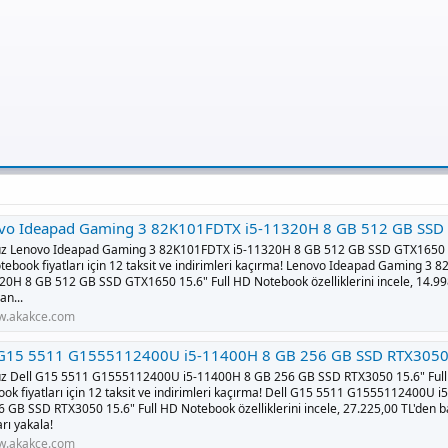
eapad Gaming 3 82K101FDTX i5-11320H 8 GB 512 GB SSD GTX1650 15.6" Full HD Notebook Fiyatları, Özellikleri ve Yorumları | En
uz Lenovo Ideapad Gaming 3 82K101FDTX i5-11320H 8 GB 512 GB SSD GTX1650 1
ebook fiyatları için 12 taksit ve indirimleri kaçırma! Lenovo Ideapad Gaming 3
20H 8 GB 512 GB SSD GTX1650 15.6" Full HD Notebook özelliklerini incele, 14.99
an...
.akakce.com
5511 G1555112400U i5-11400H 8 GB 256 GB SSD RTX3050 15.6" Full HD Notebook Fiyatları, Özellikleri ve Yorumları | En 
uz Dell G15 5511 G1555112400U i5-11400H 8 GB 256 GB SSD RTX3050 15.6" Ful
ok fiyatları için 12 taksit ve indirimleri kaçırma! Dell G15 5511 G1555112400U 
 GB SSD RTX3050 15.6" Full HD Notebook özelliklerini incele, 27.225,00 TL'den 
arı yakala!
.akakce.com