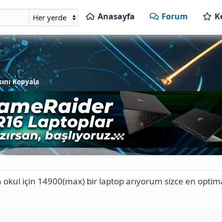
Anasayfa
Forum
K
p
ını Kopyala
kul için 14900(max) bir laptop arıyorum sizce en optim