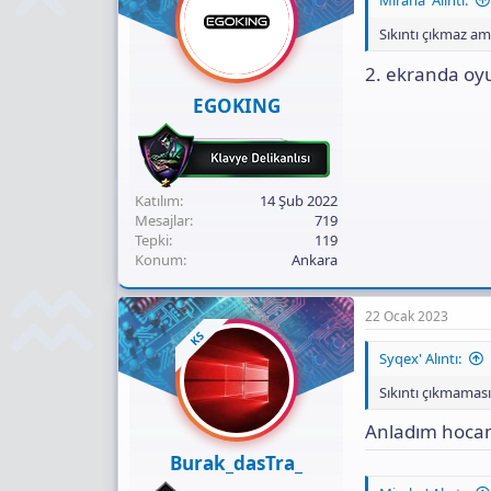
Miraha' Alıntı:
Sıkıntı çıkmaz am
2. ekranda oy
EGOKING
Katılım
14 Şub 2022
Mesajlar
719
Tepki
119
Konum
Ankara
22 Ocak 2023
KS
Syqex' Alıntı:
Sıkıntı çıkmaması
Anladım hocam
Burak_dasTra_