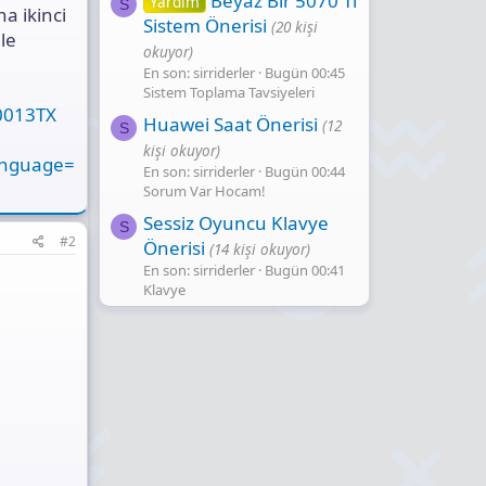
Beyaz Bir 5070 Ti
Yardım
S
a ikinci
Sistem Önerisi
(20 kişi
le
okuyor)
En son: sirriderler
Bugün 00:45
Sistem Toplama Tavsiyeleri
0013TX
Huawei Saat Önerisi
(12
S
kişi okuyor)
anguage=
En son: sirriderler
Bugün 00:44
Sorum Var Hocam!
Sessiz Oyuncu Klavye
S
#2
Önerisi
(14 kişi okuyor)
En son: sirriderler
Bugün 00:41
Klavye