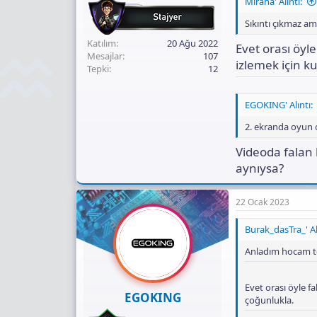
Miraha' Alıntı:
Sıkıntı çıkmaz am
Katılım
20 Ağu 2022
Evet orası öyl
Mesajlar
107
izlemek için k
Tepki
12
EGOKING' Alıntı:
2. ekranda oyun 
Videoda falan 
aynıysa?
22 Ocak 2023
Burak_dasTra_' Al
Anladım hocam te
Evet orası öyle f
EGOKING
çoğunlukla.