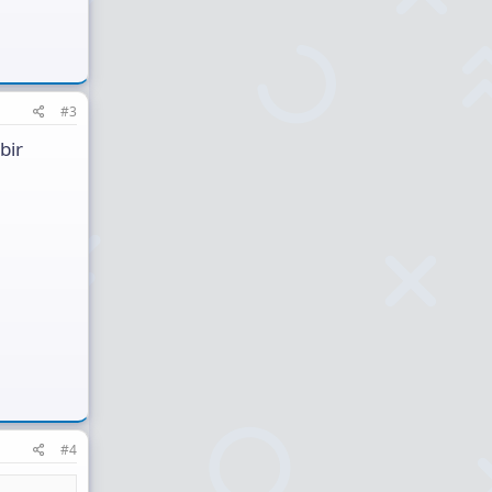
#3
bir
#4