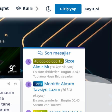
eşfet
Kullanıcılar
Giriş yap
Kayıt ol
ala
Son mesajlar
Sizce
45.000-60.000 TL
S
Alınır Mı
(14 kişi okuyor)
En son: sirriderler
Bugün 00:49
Toplama Hazır Bilgisayarlar
Monitör Alıcam
Soru
#1
S
Tavsiye Lazım
(16 kişi
 Amacım
okuyor)
na
En son: sirriderler
Bugün 00:45
r tane
Sorum Var Hocam!
orum.