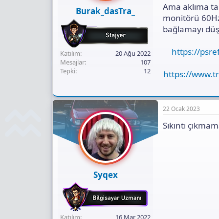
Ama aklıma ta
Burak_dasTra_
monitörü 60Hz 
bağlamayı dü
https://psr
Katılım
20 Ağu 2022
Mesajlar
107
Tepki
12
https://www.
22 Ocak 2023
Sıkıntı çıkmam
Syqex
Katılım
16 Mar 2022