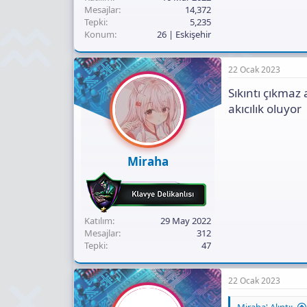
Mesajlar
14,372
Tepki
5,235
Konum
26 | Eskişehir
22 Ocak 2023
Sıkıntı çıkmaz
akıcılık oluyor
Miraha
Katılım
29 May 2022
Mesajlar
312
Tepki
47
22 Ocak 2023