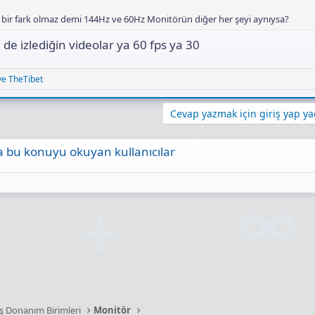
ç bir fark olmaz demi 144Hz ve 60Hz Monitörün diğer her şeyi aynıysa?
de izlediğin videolar ya 60 fps ya 30
ve
TheTibet
Cevap yazmak için giriş yap yad
 bu konuyu okuyan kullanıcılar
ta
Link
ış Donanım Birimleri
Monitör