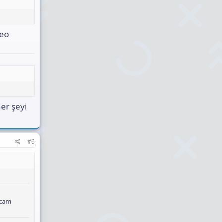
deo
er şeyi
#6
ıcam