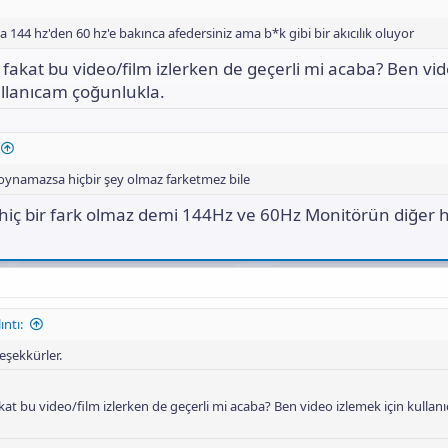
a 144 hz'den 60 hz'e bakınca afedersiniz ama b*k gibi bir akıcılık oluyor
e fakat bu video/film izlerken de geçerli mi acaba? Ben vi
ullanıcam çoğunlukla.
oynamazsa hiçbir şey olmaz farketmez bile
hiç bir fark olmaz demi 144Hz ve 60Hz Monitörün diğer h
ıntı:
şekkürler.
akat bu video/film izlerken de geçerli mi acaba? Ben video izlemek için kullan