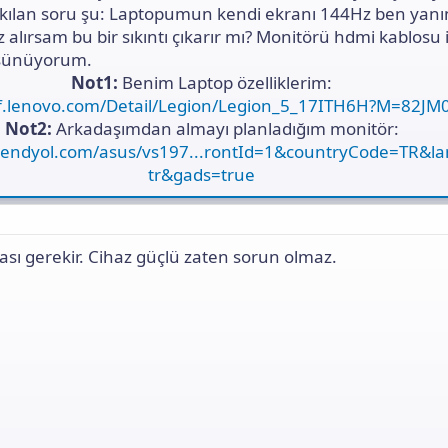
ı
kılan soru şu: Laptopumun kendi ekranı 144Hz ben yanın
n
alırsam bu bir sıkıntı çıkarır mı? Monitörü hdmi kablosu i
ı
şünüyorum.
K
o
Not1:
Benim Laptop özelliklerim:
p
ef.lenovo.com/Detail/Legion/Legion_5_17ITH6H?M=82JM
y
Not2:
Arkadaşımdan almayı planladığım monitör:
a
l
trendyol.com/asus/vs197...rontId=1&countryCode=TR&l
a
tr&gads=true
ası gerekir. Cihaz güçlü zaten sorun olmaz.