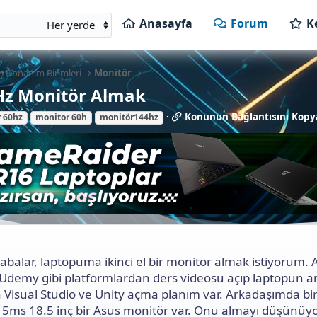
Anasayfa
Forum
K
ış Donanım Birimleri
Monitör
Hz Monitör Almak
K
Konunun Bağlantısını Kopy
 60hz
monitor 60h
monitör144hz
o
n
u
n
u
n
B
a
ğ
l
a
balar, laptopuma ikinci el bir monitör almak istiyorum.
n
Udemy gibi platformlardan ders videosu açıp laptopun a
t
Visual Studio ve Unity açma planım var. Arkadaşımda bi
ı
s
 5ms 18.5 inç bir Asus monitör var. Onu almayı düşünüy