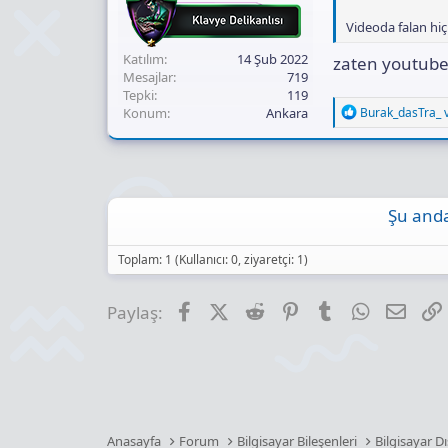
Videoda falan hi
Katılım
14 Şub 2022
zaten youtube 
Mesajlar
719
Tepki
119
R
Konum
Ankara
Burak_dasTra_
e
a
c
t
i
o
Şu anda
n
s
:
Toplam: 1 (Kullanıcı: 0, ziyaretçi: 1)
Facebook
X (Twitter)
Reddit
Pinterest
Tumblr
WhatsApp
E-pos
Paylaş:
Anasayfa
Forum
Bilgisayar Bileşenleri
Bilgisayar D