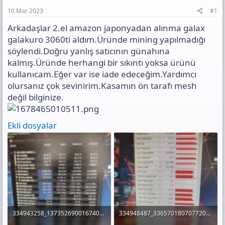
a
h
t
n
i
ı
10 Mar 2023
#1
s
Arkadaşlar 2.el amazon japonyadan alınma galax
ı
n
galakuro 3060ti aldım.Üründe mining yapılmadığı
ı
söylendi.Doğru yanlış satıcının günahına
K
kalmış.Üründe herhangi bir sıkıntı yoksa ürünü
o
kullanıcam.Eğer var ise iade edeceğim.Yardımcı
p
y
olursanız çok sevinirim.Kasamın ön tarafı mesh
a
değil bilginize.
l
a
Ekli dosyalar
334943258_1373526900167409_7900469351960679896_n.jpg
334948487_3365701807077205_4295396395227736576_n.jpg