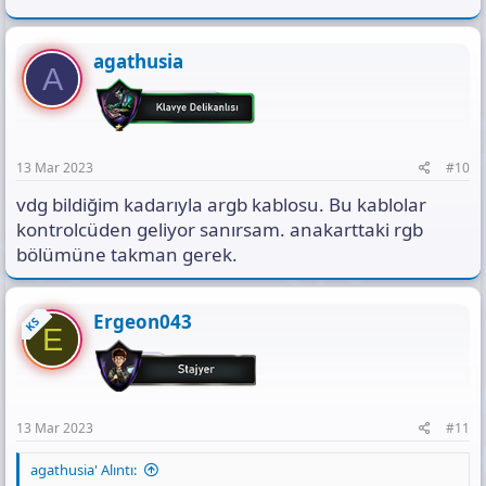
agathusia
A
13 Mar 2023
#10
vdg bildiğim kadarıyla argb kablosu. Bu kablolar
kontrolcüden geliyor sanırsam. anakarttaki rgb
bölümüne takman gerek.
Ergeon043
KS
E
13 Mar 2023
#11
agathusia' Alıntı: