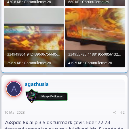
430.8 KB · Görüntüleme: 28
680 KB · Görüntüleme: 29
334949804_942439606756685_428725445886555905_n.jpg
334955785_1188195508561328_9062847064894188013_n.jpg
298.9 KB · Görüntüleme: 28
419.5 KB · Görüntüleme: 28
agathusia
A
10 Mar 2023
#2
768pde 8x alıp 3 5 dk furmark çevir. Eğer 72 73
dereceyi aşmaz ise durumu iyi diyebiliriz. Şuanda da