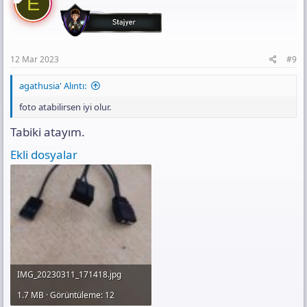
E
i
o
n
s
:
12 Mar 2023
#9
agathusia' Alıntı:
foto atabilirsen iyi olur.
Tabiki atayım.
Ekli dosyalar
IMG_20230311_171418.jpg
1.7 MB · Görüntüleme: 12