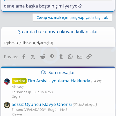
dene ama başka boşta hiç mi yer yok?
Cevap yazmak için giriş yap yada kayıt ol.
Şu anda bu konuyu okuyan kullanıcılar
Toplam: 3 (Kullanıcı: 0, ziyaretçi: 3)
Facebook
X (Twitter)
Reddit
Pinterest
Tumblr
WhatsApp
E-posta
Link
Paylaş:
Son mesajlar
Fim Arşivi Uygulama Hakkında
Yardım
(34 kişi
okuyor)
En son: galip
Bugün 18:58
Geyik
Sessiz Oyuncu Klavye Önerisi
(22 kişi okuyor)
En son: IV.PALADADDY
Bugün 14:43
Klavye