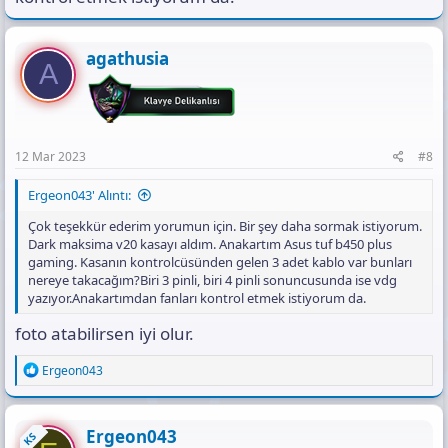
agathusia
A
12 Mar 2023
#8
Ergeon043' Alıntı:
Çok teşekkür ederim yorumun için. Bir şey daha sormak istiyorum.
Dark maksima v20 kasayı aldım. Anakartım Asus tuf b450 plus
gaming. Kasanın kontrolcüsünden gelen 3 adet kablo var bunları
nereye takacağım?Biri 3 pinli, biri 4 pinli sonuncusunda ise vdg
yazıyor.Anakartımdan fanları kontrol etmek istiyorum da.
foto atabilirsen iyi olur.
R
Ergeon043
e
a
c
t
Ergeon043
KS