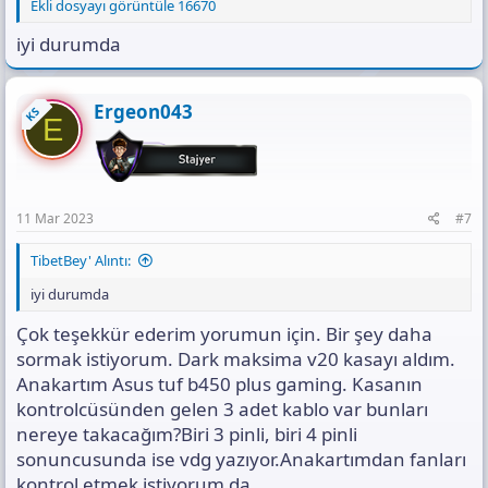
Ekli dosyayı görüntüle 16670
iyi durumda
Ergeon043
KS
E
11 Mar 2023
#7
TibetBey' Alıntı:
iyi durumda
Çok teşekkür ederim yorumun için. Bir şey daha
sormak istiyorum. Dark maksima v20 kasayı aldım.
Anakartım Asus tuf b450 plus gaming. Kasanın
kontrolcüsünden gelen 3 adet kablo var bunları
nereye takacağım?Biri 3 pinli, biri 4 pinli
sonuncusunda ise vdg yazıyor.Anakartımdan fanları
kontrol etmek istiyorum da.