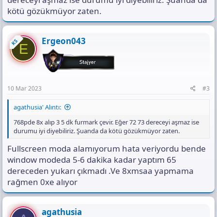
kötü gözükmüyor zaten.
Ergeon043
KS
E
10 Mar 2023
#3
agathusia' Alıntı:
768pde 8x alıp 3 5 dk furmark çevir. Eğer 72 73 dereceyi aşmaz ise
durumu iyi diyebiliriz. Şuanda da kötü gözükmüyor zaten.
Fullscreen moda alamıyorum hata veriyordu bende
window modeda 5-6 dakika kadar yaptım 65
dereceden yukarı çıkmadı .Ve 8xmsaa yapmama
rağmen 0xe alıyor
agathusia