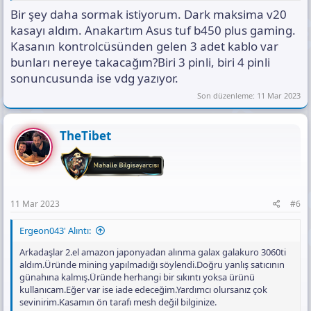
Bir şey daha sormak istiyorum. Dark maksima v20
kasayı aldım. Anakartım Asus tuf b450 plus gaming.
Kasanın kontrolcüsünden gelen 3 adet kablo var
bunları nereye takacağım?Biri 3 pinli, biri 4 pinli
sonuncusunda ise vdg yazıyor.
Son düzenleme:
11 Mar 2023
TheTibet
11 Mar 2023
#6
Ergeon043' Alıntı:
Arkadaşlar 2.el amazon japonyadan alınma galax galakuro 3060ti
aldım.Üründe mining yapılmadığı söylendi.Doğru yanlış satıcının
günahına kalmış.Üründe herhangi bir sıkıntı yoksa ürünü
kullanıcam.Eğer var ise iade edeceğim.Yardımcı olursanız çok
sevinirim.Kasamın ön tarafı mesh değil bilginize.