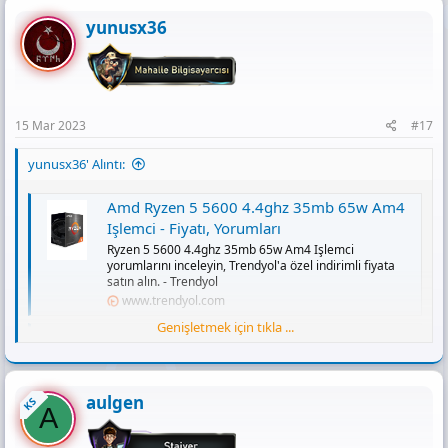
yunusx36
15 Mar 2023
#17
yunusx36' Alıntı:
Amd Ryzen 5 5600 4.4ghz 35mb 65w Am4
Işlemci - Fiyatı, Yorumları
Ryzen 5 5600 4.4ghz 35mb 65w Am4 Işlemci
yorumlarını inceleyin, Trendyol'a özel indirimli fiyata
satın alın. - Trendyol
www.trendyol.com
Genişletmek için tıkla ...
Gigabyte B450M K AMD AM4 DDR4 Micro
ATX Anakart Fiyatları, Özellikleri ve
Yorumları | En Ucuzu Akakçe
aulgen
En ucuz Gigabyte B450M K AMD AM4 DDR4 Micro ATX
KS
A
Anakart fiyatları için 6 taksit ve indirimleri kaçırma!
Gigabyte B450M K AMD AM4 DDR4 Micro ATX Anakart