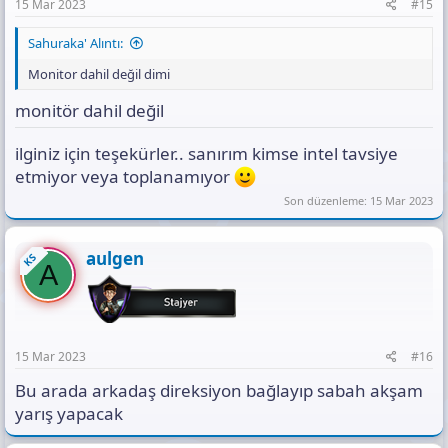
15 Mar 2023
#15
Sahuraka' Alıntı:
Monitor dahil değil dimi
monitör dahil değil
ilginiz için teşekürler.. sanırım kimse intel tavsiye
etmiyor veya toplanamıyor
Son düzenleme:
15 Mar 2023
aulgen
KS
A
15 Mar 2023
#16
Bu arada arkadaş direksiyon bağlayıp sabah akşam
yarış yapacak