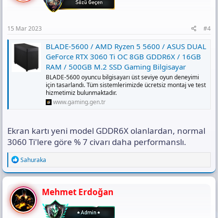
15 Mar 2023
#4
BLADE-5600 / AMD Ryzen 5 5600 / ASUS DUAL
GeForce RTX 3060 Ti OC 8GB GDDR6X / 16GB
RAM / 500GB M.2 SSD Gaming Bilgisayar
BLADE-5600 oyuncu bilgisayarı üst seviye oyun deneyimi
için tasarlandı. Tüm sistemlerimizde ücretsiz montaj ve test
hizmetimiz bulunmaktadır.
www.gaming.gen.tr
Ekran kartı yeni model GDDR6X olanlardan, normal
3060 Ti'lere göre % 7 civarı daha performanslı.
R
Sahuraka
e
a
c
t
Mehmet Erdoğan
i
o
n