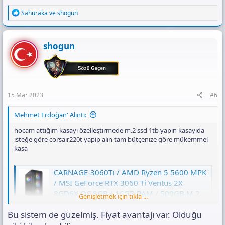
R
Sahuraka
ve
shogun
e
a
c
t
shogun
i
o
n
s
:
15 Mar 2023
#6
Mehmet Erdoğan' Alıntı:
hocam attığım kasayı özelleştirmede m.2 ssd 1tb yapın kasayıda
isteğe göre corsair220t yapıp alın tam bütçenize göre mükemmel
kasa
CARNAGE-3060Ti / AMD Ryzen 5 5600 MPK
/ MSI GeForce RTX 3060 Ti Ventus 2X
8GD6X OC 8GB / 16GB RAM / 500GB M.2
Genişletmek için tıkla ...
SSD Gaming Bilgisayar
Bu sistem de güzelmiş. Fiyat avantajı var. Olduğu
CARNAGE-3060Ti oyuncu bilgisayarı GeForce RTX 3060
Ti Ventus 2X ekran kartı ve AMD Ryzen 5 5600 MPK ile