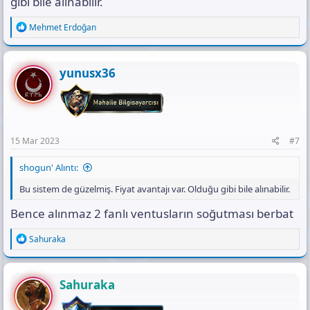
gibi bile alınabilir.
güçlendirilmiştir.
www.gaming.gen.tr
R
Mehmet Erdoğan
e
a
c
t
yunusx36
i
o
n
s
:
15 Mar 2023
#7
shogun' Alıntı:
Bu sistem de güzelmiş. Fiyat avantajı var. Olduğu gibi bile alınabilir.
Bence alınmaz 2 fanlı ventusların soğutması berbat
R
Sahuraka
e
a
c
t
Sahuraka
i
o