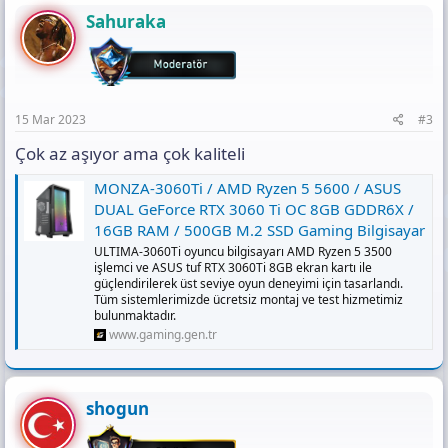
Sahuraka
15 Mar 2023
#3
Çok az aşıyor ama çok kaliteli
MONZA-3060Ti / AMD Ryzen 5 5600 / ASUS
DUAL GeForce RTX 3060 Ti OC 8GB GDDR6X /
16GB RAM / 500GB M.2 SSD Gaming Bilgisayar
ULTIMA-3060Ti oyuncu bilgisayarı AMD Ryzen 5 3500
işlemci ve ASUS tuf RTX 3060Ti 8GB ekran kartı ile
güçlendirilerek üst seviye oyun deneyimi için tasarlandı.
Tüm sistemlerimizde ücretsiz montaj ve test hizmetimiz
bulunmaktadır.
www.gaming.gen.tr
shogun