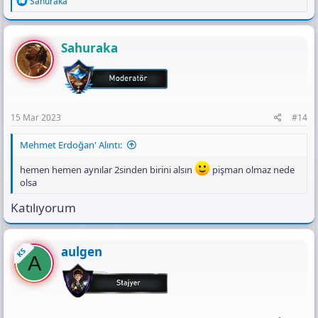
Sahuraka
e
a
c
t
Sahuraka
i
o
n
s
:
15 Mar 2023
#14
Mehmet Erdoğan' Alıntı:
hemen hemen aynılar 2sinden birini alsın
pişman olmaz nede
olsa
Katılıyorum
aulgen
KS
A