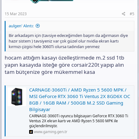
s
:
15 Mar 2023
#5
aulgen' Alıntı:
Bir arkadaşım için (tavsiye edeceğimden başım da ağırmasın diye
hazır sistem ) tavsiyeniz var çok güzel olur nvidia ekran kartı
kırmızı çizgisi hele 3060Ti olursa tadından yenmez
hocam attığım kasayı özelleştirmede m.2 ssd 1tb
yapın kasayıda isteğe göre corsair220t yapıp alın
tam bütçenize göre mükemmel kasa
CARNAGE-3060Ti / AMD Ryzen 5 5600 MPK /
MSI GeForce RTX 3060 Ti Ventus 2X 8GD6X OC
8GB / 16GB RAM / 500GB M.2 SSD Gaming
Bilgisayar
CARNAGE-3060Ti oyuncu bilgisayarı GeForce RTX 3060 Ti
Ventus 2X ekran kartı ve AMD Ryzen 5 5600 MPK ile
güçlendirilmiştir.
www.gaming.gen.tr