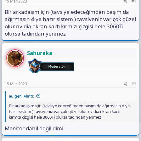
a
h
t
15 Mar 2023
#1
n
i
ı
Bir arkadaşım için (tavsiye edeceğimden başım da
s
ı
ağırmasın diye hazır sistem ) tavsiyeniz var çok güzel
n
olur nvidia ekran kartı kırmızı çizgisi hele 3060Ti
ı
olursa tadından yenmez
K
o
p
y
Sahuraka
a
l
a
15 Mar 2023
#2
aulgen' Alıntı:
Bir arkadaşım için (tavsiye edeceğimden başım da ağırmasın diye
hazır sistem ) tavsiyeniz var çok güzel olur nvidia ekran kartı
kırmızı çizgisi hele 3060Ti olursa tadından yenmez
Monitor dahil değil dimi