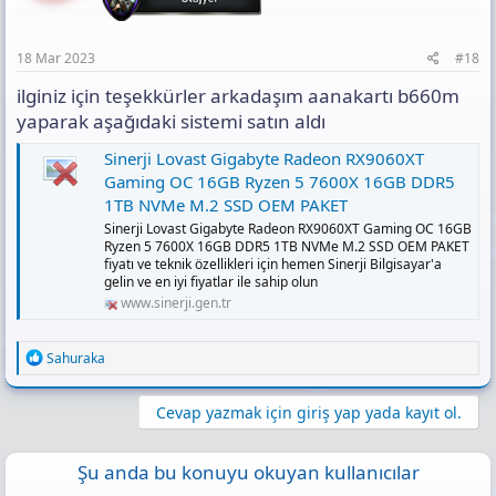
özelliklerini incele, 1.899,00 TL'den başlayan fırsatları
yakala!
www.akakce.com
18 Mar 2023
#18
Gigabyte RTX 3070 Eagle 8G GV-
ilginiz için teşekkürler arkadaşım aanakartı b660m
N3070EAGLE-8GD 256 Bit GDDR6 8 GB
yaparak aşağıdaki sistemi satın aldı
Ekran Kartı Fiyatları, Özellikleri ve Yorumları
| En Ucuzu Akakçe
Sinerji Lovast Gigabyte Radeon RX9060XT
En ucuz Gigabyte RTX 3070 Eagle 8G GV-N3070EAGLE-
Gaming OC 16GB Ryzen 5 7600X 16GB DDR5
8GD 256 Bit GDDR6 8 GB Ekran Kartı fiyatları için 6
1TB NVMe M.2 SSD OEM PAKET
taksit ve indirimleri kaçırma! Gigabyte RTX 3070 Eagle
8G GV-N3070EAGLE-8GD 256 Bit GDDR6 8 GB Ekran
Sinerji Lovast Gigabyte Radeon RX9060XT Gaming OC 16GB
Kartı özelliklerini incele, 18.399,00 TL'den başlayan
Ryzen 5 7600X 16GB DDR5 1TB NVMe M.2 SSD OEM PAKET
fırsatları yakala!
fiyatı ve teknik özellikleri için hemen Sinerji Bilgisayar'a
gelin ve en iyi fiyatlar ile sahip olun
www.akakce.com
www.sinerji.gen.tr
Kingston Fury Beast 16 GB (2x8) 3200 MHz
DDR4 CL16 KF432C16BBK2/16 Ram
R
Sahuraka
Fiyatları, Özellikleri ve Yorumları | En Ucuzu
e
a
Akakçe
c
Cevap yazmak için giriş yap yada kayıt ol.
En ucuz Kingston Fury Beast 16 GB (2x8) 3200 MHz
t
DDR4 CL16 KF432C16BBK2/16 Ram fiyatları için 6 taksit
i
ve indirimleri kaçırma! Kingston Fury Beast 16 GB (2x8)
o
Şu anda bu konuyu okuyan kullanıcılar
3200 MHz DDR4 CL16 KF432C16BBK2/16 Ram
n
özelliklerini incele, 1.555,67 TL'den başlayan fırsatları