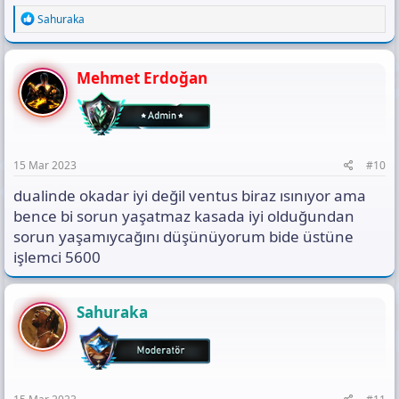
R
Sahuraka
e
a
c
t
Mehmet Erdoğan
i
o
n
s
:
15 Mar 2023
#10
dualinde okadar iyi değil ventus biraz ısınıyor ama
bence bi sorun yaşatmaz kasada iyi olduğundan
sorun yaşamıycağını düşünüyorum bide üstüne
işlemci 5600
Sahuraka