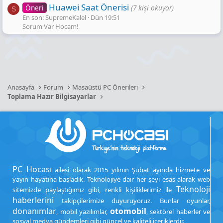
Fiyatları, Özellikleri ve Yorumları | En Ucuzu
Huawei Saat Önerisi
Öneri
(7 kişi okuyor)
S
Akakçe
En son: SupremeKalel
Dün 19:51
En ucuz DeepCool CC560 Siyah ATX Oyuncu Kasası
Sorum Var Hocam!
fiyatlarını Akakçe ile takip et! DeepCool CC560 Siyah
ATX Oyuncu Kasası özelliklerini incele, fırsatları
kaçırma!
www.akakce.com
20.3K en ucuz bu şekilde oluyor
Anasayfa
Forum
Masaüstü PC Önerileri
Toplama Hazır Bilgisayarlar
PC Hocası
ailesi olarak 2015 yılının Şubat ayında hizmete ve
yayın hayatına başladık. Teknolojiye dair her şeyi esas alarak web
Teknoloji
sitemizde paylaştığımız gibi, renkli kişiliklerimiz ile
haberlerini
takipçilerimize duyuruyoruz. Bunlar oyunlar,
donanımlar
otomobil
, mobil yazılımlar,
, sektörel haberler ve
sosyal medya gündemleri gibi güncel ve kaliteli içeriklerdir.