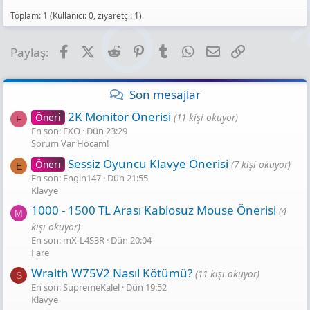
s
yakala!
:
Toplam: 1 (Kullanıcı: 0, ziyaretçi: 1)
www.akakce.com
Kingston NV2 SNV2S/1000G PCI-Express 4.0
Facebook
X (Twitter)
Reddit
Pinterest
Tumblr
WhatsApp
E-posta
Link
Paylaş:
1 TB M.2 SSD Fiyatları, Özellikleri ve
Yorumları | En Ucuzu Akakçe
En ucuz Kingston NV2 SNV2S/1000G PCI-Express 4.0 1
Son mesajlar
TB M.2 SSD fiyatları için 6 taksit ve indirimleri kaçırma!
Kingston NV2 SNV2S/1000G PCI-Express 4.0 1 TB M.2
2K Monitör Önerisi
Öneri
(11 kişi okuyor)
F
SSD özelliklerini incele, 2.199,03 TL'den başlayan
En son: FXO
Dün 23:29
fırsatları yakala!
Sorum Var Hocam!
www.akakce.com
Sessiz Oyuncu Klavye Önerisi
Öneri
(7 kişi okuyor)
E
FSP HYPER 80+ PRO H3-650 650 W Power
En son: Engin147
Dün 21:55
Supply Fiyatları, Özellikleri ve Yorumları | En
Klavye
Ucuzu Akakçe
1000 - 1500 TL Arası Kablosuz Mouse Önerisi
(4
M
En ucuz FSP HYPER 80+ PRO H3-650 650 W Power
kişi okuyor)
Supply fiyatları için 6 taksit ve indirimleri kaçırma! FSP
HYPER 80+ PRO H3-650 650 W Power Supply
En son: mX-L4S3R
Dün 20:04
özelliklerini incele, 1.905,57 TL'den başlayan fırsatları
Fare
yakala!
Wraith W75V2 Nasıl Kötümü?
www.akakce.com
(11 kişi okuyor)
S
En son: SupremeKalel
Dün 19:52
DeepCool CC560 Siyah ATX Oyuncu Kasası
Klavye