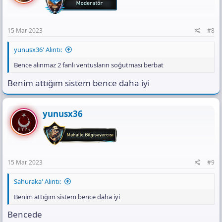
n
s
:
15 Mar 2023
#8
yunusx36' Alıntı:
Bence alınmaz 2 fanlı ventusların soğutması berbat
Benim attığım sistem bence daha iyi
yunusx36
15 Mar 2023
#9
Sahuraka' Alıntı:
Benim attığım sistem bence daha iyi
Bencede