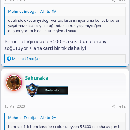
15 Mar 2023
#11
Mehmet Erdoğan' Alıntı:
dualinde okadar iyi değil ventus biraz ısınıyor ama bence bi sorun
yaşatmaz kasada iyi olduğundan sorun yaşamıycağını
düşünüyorum bide üstüne işlemci 5600
Benim attığımdada 5600 + asus dual daha iyi
soğutuyor + anakarti bir tık daha iyi
R
Mehmet Erdoğan
e
a
c
t
Sahuraka
i
o
n
s
:
15 Mar 2023
#12
Mehmet Erdoğan' Alıntı:
hem ssd 1tb hem kasa farklı olunca ryzen 5 5600 ile daha uygun bi