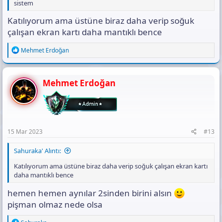
sistem
Katılıyorum ama üstüne biraz daha verip soğuk
çalışan ekran kartı daha mantıklı bence
R
Mehmet Erdoğan
e
a
c
t
Mehmet Erdoğan
i
o
n
s
:
15 Mar 2023
#13
Sahuraka' Alıntı:
Katılıyorum ama üstüne biraz daha verip soğuk çalışan ekran kartı
daha mantıklı bence
hemen hemen aynılar 2sinden birini alsın
pişman olmaz nede olsa
R