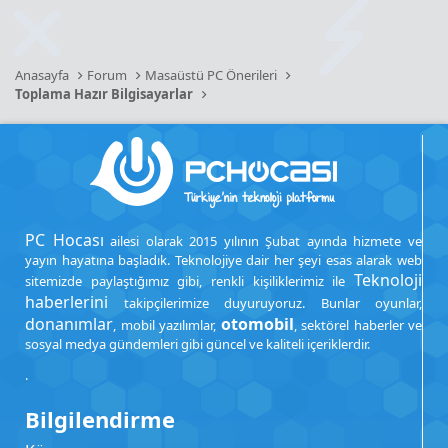
Anasayfa
Forum
Masaüstü PC Önerileri
Toplama Hazır Bilgisayarlar
PC Hocası
ailesi olarak 2015 yılının Şubat ayında hizmete ve
yayın hayatına başladık. Teknolojiye dair her şeyi esas alarak web
Teknoloji
sitemizde paylaştığımız gibi, renkli kişiliklerimiz ile
haberlerini
takipçilerimize duyuruyoruz. Bunlar oyunlar,
donanımlar
otomobil
, mobil yazılımlar,
, sektörel haberler ve
sosyal medya gündemleri gibi güncel ve kaliteli içeriklerdir.
.
Bilgilendirme