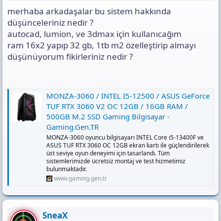
s
merhaba arkadaşalar bu sistem hakkında
ı
n
düşünceleriniz nedir ?
ı
autocad, lumion, ve 3dmax için kullanıcağım
K
ram 16x2 yapıp 32 gb, 1tb m2 özelleştirip almayı
o
düşünüyorum fikirleriniz nedir ?
p
y
a
l
a
MONZA-3060 / INTEL I5-12500 / ASUS GeForce
TUF RTX 3060 V2 OC 12GB / 16GB RAM /
500GB M.2 SSD Gaming Bilgisayar -
Gaming.Gen.TR
MONZA-3060 oyuncu bilgisayarı INTEL Core i5-13400F ve
ASUS TUF RTX 3060 OC 12GB ekran kartı ile güçlendirilerek
üst seviye oyun deneyimi için tasarlandı. Tüm
sistemlerimizde ücretsiz montaj ve test hizmetimiz
bulunmaktadır.
www.gaming.gen.tr
SneaX