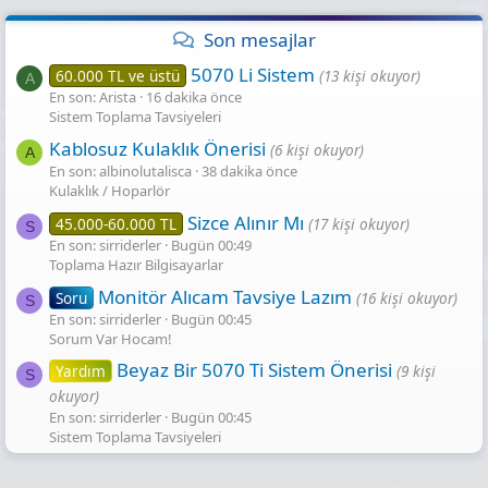
Son mesajlar
5070 Li Sistem
60.000 TL ve üstü
(13 kişi okuyor)
A
En son: Arista
16 dakika önce
Sistem Toplama Tavsiyeleri
Kablosuz Kulaklık Önerisi
(6 kişi okuyor)
A
En son: albinolutalisca
38 dakika önce
Kulaklık / Hoparlör
Sizce Alınır Mı
45.000-60.000 TL
(17 kişi okuyor)
S
En son: sirriderler
Bugün 00:49
Toplama Hazır Bilgisayarlar
Monitör Alıcam Tavsiye Lazım
Soru
(16 kişi okuyor)
S
En son: sirriderler
Bugün 00:45
Sorum Var Hocam!
Beyaz Bir 5070 Ti Sistem Önerisi
Yardım
(9 kişi
S
okuyor)
En son: sirriderler
Bugün 00:45
Sistem Toplama Tavsiyeleri