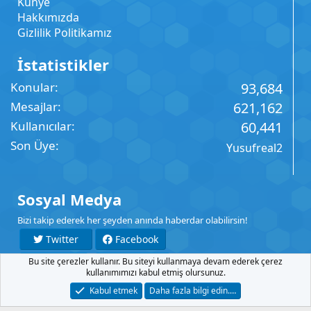
Künye
Hakkımızda
Gizlilik Politikamız
İstatistikler
Konular
93,684
Mesajlar
621,162
Kullanıcılar
60,441
Son Üye
Yusufreal2
Sosyal Medya
Bizi takip ederek her şeyden anında haberdar olabilirsin!
Twitter
Facebook
Bu site çerezler kullanır. Bu siteyi kullanmaya devam ederek çerez
YouTube
Instagram
kullanımımızı kabul etmiş olursunuz.
Kabul etmek
Daha fazla bilgi edin.…
İletişim
Şartlar
Gizlilik
Yardım
Anasayfa
R
S