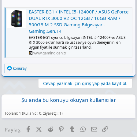
EASTER-EG1 / INTEL I5-12400F / ASUS GeForce
DUAL RTX 3060 V2 OC 12GB / 16GB RAM /
500GB M.2 SSD Gaming Bilgisayar -
Gaming.Gen.TR
EASTER-EG1 oyuncu bilgisayarı INTEL i5-12400F ve ASUS
RTX 3060 ekran kartı ile üst seviye oyun deneyimini en
uygun fiyat ile sunmak için tasarlandı.
www.gaming.gen.tr
R
konuray
e
a
c
Cevap yazmak için giriş yap yada kayıt ol.
t
i
o
Şu anda bu konuyu okuyan kullanıcılar
n
s
:
Toplam: 1 (Kullanıcı: 0, ziyaretçi: 1)
Facebook
X (Twitter)
Reddit
Pinterest
Tumblr
WhatsApp
E-posta
Link
Paylaş: