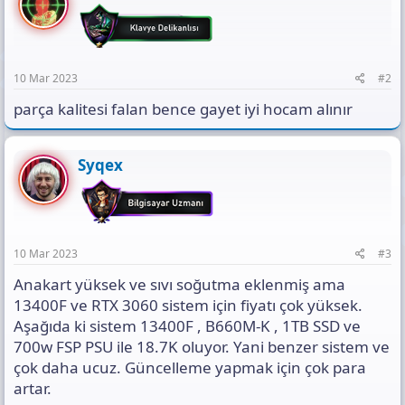
10 Mar 2023
#2
parça kalitesi falan bence gayet iyi hocam alınır
Syqex
10 Mar 2023
#3
Anakart yüksek ve sıvı soğutma eklenmiş ama
13400F ve RTX 3060 sistem için fiyatı çok yüksek.
Aşağıda ki sistem 13400F , B660M-K , 1TB SSD ve
700w FSP PSU ile 18.7K oluyor. Yani benzer sistem ve
çok daha ucuz. Güncelleme yapmak için çok para
artar.