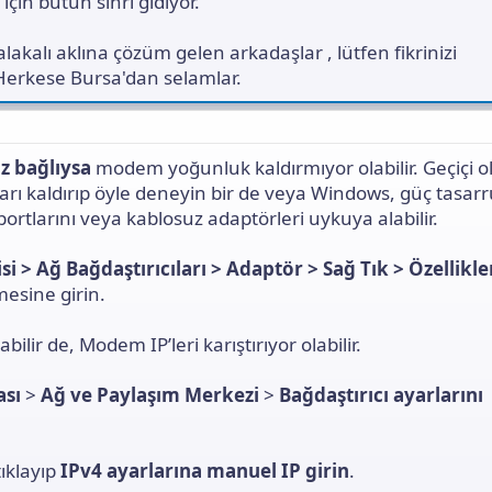
için bütün sihri gidiyor.
lakalı aklına çözüm gelen arkadaşlar , lütfen fikrinizi
Herkese Bursa'dan selamlar.
az bağlıysa
modem yoğunluk kaldırmıyor olabilir. Geçiçi o
ları kaldırıp öyle deneyin bir de veya Windows, güç tasar
ortlarını veya kablosuz adaptörleri uykuya alabilir.
si > Ağ Bağdaştırıcıları > Adaptör > Sağ Tık > Özellikle
esine girin.
bilir de, Modem IP’leri karıştırıyor olabilir.
sı
>
Ağ ve Paylaşım Merkezi
>
Bağdaştırıcı ayarlarını
ıklayıp
IPv4 ayarlarına manuel IP girin
.