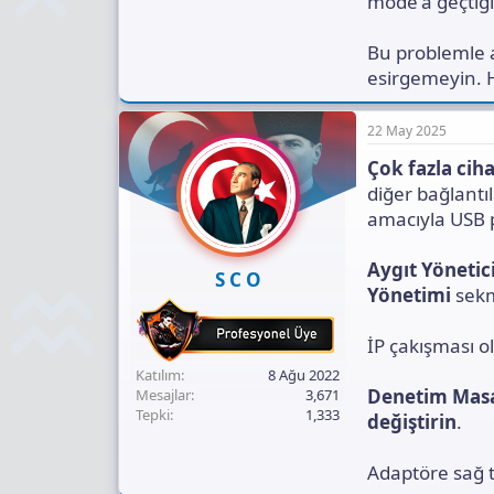
mode'a geçtiği 
Bu problemle a
esirgemeyin. 
22 May 2025
Çok fazla cih
diğer bağlantı
amacıyla USB p
Aygıt Yönetici
S C O
Yönetimi
sekm
İP çakışması ola
Katılım
8 Ağu 2022
Denetim Masa
Mesajlar
3,671
Tepki
1,333
değiştirin
.
Adaptöre sağ t