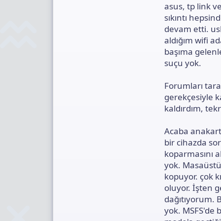
asus, tp link 
sıkıntı hepsind
devam etti. us
aldığım wifi a
başıma gelenle
suçu yok.
Forumları tar
gerekçesiyle 
kaldırdım, te
Acaba anakart
bir cihazda so
koparmasını ak
yok. Masaüstü 
kopuyor. çok kı
oluyor. İşten 
dağıtıyorum. 
yok. MSFS'de b