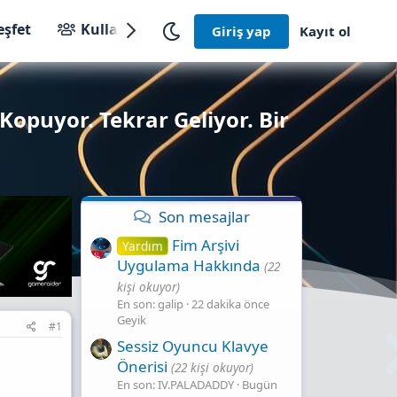
eşfet
Kullanıcılar
Giriş yap
Kayıt ol
Kopuyor. Tekrar Geliyor. Bir
Son mesajlar
Fim Arşivi
Yardım
Uygulama Hakkında
(22
kişi okuyor)
En son: galip
22 dakika önce
Geyik
#1
Sessiz Oyuncu Klavye
Önerisi
(22 kişi okuyor)
En son: IV.PALADADDY
Bugün