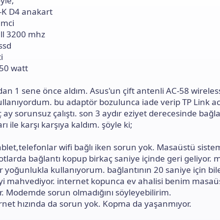
yle;
ı
s
K D4 anakart
ı
emci
n
ill 3200 mhz
ı
ssd
K
o
i
p
50 watt
y
a
l
dan 1 sene önce aldım. Asus'un çift antenli AC-58 wireles
a
ullanıyordum. bu adaptör bozulunca iade verip TP Link 
ç ay sorunsuz çalıştı. son 3 aydır eziyet derecesinde bağla
 ile karşı karşıya kaldım. şöyle ki;
ablet,telefonlar wifi bağlı iken sorun yok. Masaüstü siste
otlarda bağlantı kopup birkaç saniye içinde geri geliyor. 
or yoğunlukla kullanıyorum. bağlantının 20 saniye için bi
yi mahvediyor. internet kopunca ev ahalisi benim masa
or. Modemde sorun olmadığını söyleyebilirim.
ernet hızında da sorun yok. Kopma da yaşanmıyor.