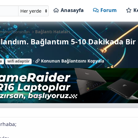
Anasayfa
Forum
K
nternet Sorunları
Bağlantı Hataları
llandım. Bağlantım 5-10 Dakikada Bir 
K
Konunun Bağlantısını Kopyala
a
wifi adaptör
o
n
u
n
u
n
B
a
ğ
l
a
erhaba;
n
t