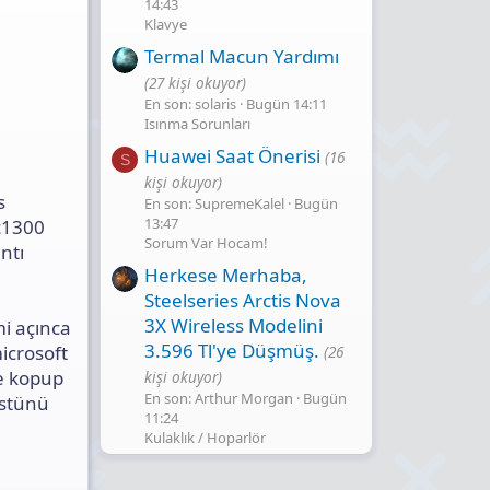
14:43
Klavye
Termal Macun Yardımı
(27 kişi okuyor)
En son: solaris
Bugün 14:11
Isınma Sorunları
Huawei Saat Önerisi
(16
S
kişi okuyor)
s
En son: SupremeKalel
Bugün
13:47
ac1300
Sorum Var Hocam!
ntı
Herkese Merhaba,
Steelseries Arctis Nova
3X Wireless Modelini
mi açınca
3.596 Tl'ye Düşmüş.
microsoft
(26
le kopup
kişi okuyor)
En son: Arthur Morgan
Bugün
üstünü
11:24
Kulaklık / Hoparlör