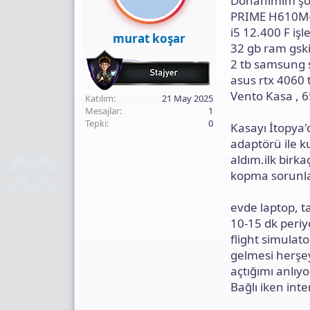
Donanımım şö
n
i
PRIME H610M-
i5 12.400 F işl
murat koşar
32 gb ram gsk
2 tb samsung 
asus rtx 4060 t
Vento Kasa , 6
Katılım
21 May 2025
Mesajlar
1
Tepki
0
Kasayı İtopya'
adaptörü ile k
aldım.ilk birka
kopma sorunları
evde laptop, t
10-15 dk periy
flight simulat
gelmesi herşe
açtığımı anlıy
Bağlı iken int