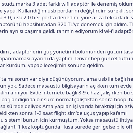
ve studz marka 3 adet farklı wifi adaptör ile denemiş oldum
e yaptı. Kullandığım usb portlarını değiştirdim sürekli. s
b 3.0, usb 2.0 her portta denedim. yine arıza tekrarladı. 
daptörünü hepsiburadan 320 TL'ye denemek için aldım. TP
rin aynısı başıma geldi. tahmin ediyorum ki wi-fi adaptör
adım , adaptörlerin güç yönetimi bölümünden gücün tasa
kapanmaması ayarını da yaptım. Driver hep güncel tuttu
krar kurdum. yapabileceğimin sonuna geldim.
'ta mı sorun var diye düşünüyorum. ama usb ile bağlı h
run yok. Sadece masaüstü bilgisayarın açıkken tüm evde 
lım almıyor. Evde internete bağlı 8-9 cihaz çalışırken bu
bağlandığında bir süre normal çalıştıktan sonra hoop. b
sa sürede geliyor. Ama yapılan işi yarıda bıraktığı için eziy
geldikten sonra 1-2 saat flight sim'de uçuş yapıp kafamı
Bu sistemi bunun için kurmuştum. Yoksa masaüstü ihtiy
ağlantı 1 kez koptuğunda , kısa sürede geri gelse bile off