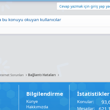
Cevap yazmak için giriş yap yad
 bu konuyu okuyan kullanıcılar
ta
Link
nternet Sorunları
Bağlantı Hataları
Bilgilendirme
İstatistikler
Künye
Konular
93,
Hakkımızda
Mesajlar
621,