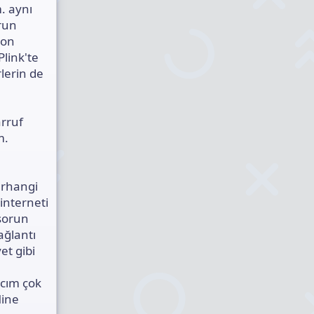
. aynı
orun
son
link'te
lerin de
rruf
m.
erhangi
interneti
 sorun
ağlantı
et gibi
acım çok
line