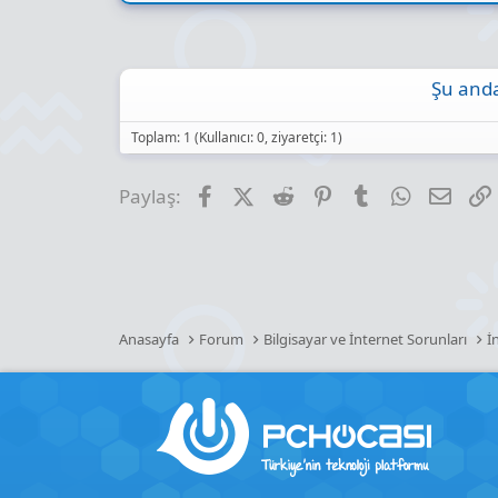
Şu anda
Toplam: 1 (Kullanıcı: 0, ziyaretçi: 1)
Facebook
X (Twitter)
Reddit
Pinterest
Tumblr
WhatsApp
E-pos
Paylaş:
Anasayfa
Forum
Bilgisayar ve İnternet Sorunları
İ