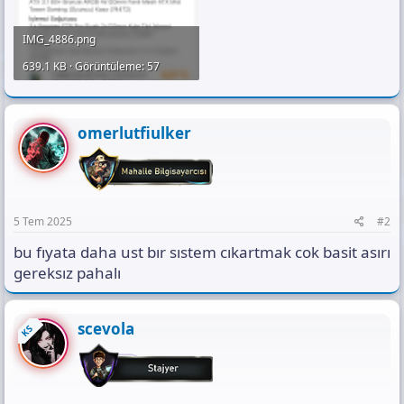
IMG_4886.png
639.1 KB · Görüntüleme: 57
omerlutfiulker
5 Tem 2025
#2
bu fıyata daha ust bır sıstem cıkartmak cok basit asırı
gereksız pahalı
scevola
KS