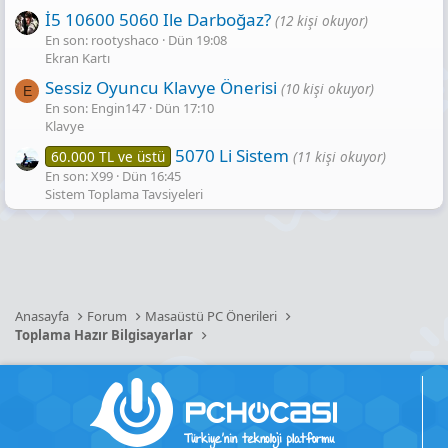
İ5 10600 5060 Ile Darboğaz?
(12 kişi okuyor)
En son: rootyshaco
Dün 19:08
Ekran Kartı
Sessiz Oyuncu Klavye Önerisi
(10 kişi okuyor)
E
En son: Engin147
Dün 17:10
Klavye
5070 Li Sistem
60.000 TL ve üstü
(11 kişi okuyor)
En son: X99
Dün 16:45
Sistem Toplama Tavsiyeleri
Anasayfa
Forum
Masaüstü PC Önerileri
Toplama Hazır Bilgisayarlar