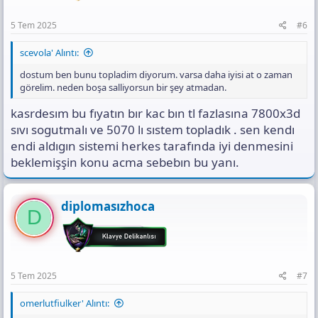
5 Tem 2025
#6
scevola' Alıntı:
dostum ben bunu topladim diyorum. varsa daha iyisi at o zaman
görelim. neden boşa salliyorsun bir şey atmadan.
kasrdesım bu fıyatın bır kac bın tl fazlasına 7800x3d
sıvı sogutmalı ve 5070 lı sıstem topladık . sen kendı
endi aldıgın sistemi herkes tarafında iyi denmesini
beklemişşin konu acma sebebın bu yanı.
diplomasızhoca
D
5 Tem 2025
#7
omerlutfiulker' Alıntı: