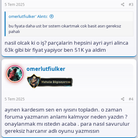
5 Tem 2025
#3
omerlutfiulker' Alıntı:
bu fıyata daha ust bır sıstem cıkartmak cok basit asırı gereksız
pahalı
nasil olcak ki o iş? parçalarin hepsini ayri ayri alinca
63k gibi bir fiyat yapiyor ben 51K ya aldim
omerlutfiulker
5 Tem 2025
#4
aynen kardesım sen en ıyısını topladın. o zaman
foruma yazmanın anlamı kalmıyor neden yazdın ?
onaylanmak mı ıstedın acaba . para nasıl savurulur
gereksiz harcanır adlı oyunu yazmıssın