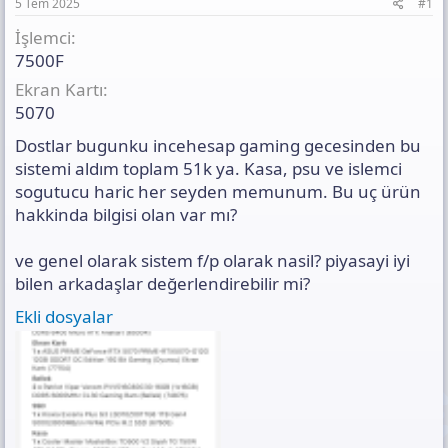
a
h
t
5 Tem 2025
#1
n
i
ı
İşlemci
s
ı
7500F
n
Ekran Kartı
ı
5070
K
o
Dostlar bugunku incehesap gaming gecesinden bu
p
y
sistemi aldım toplam 51k ya. Kasa, psu ve islemci
a
sogutucu haric her seyden memunum. Bu uç ürün
l
hakkinda bilgisi olan var mı?
a
ve genel olarak sistem f/p olarak nasil? piyasayi iyi
bilen arkadaşlar değerlendirebilir mi?
Ekli dosyalar