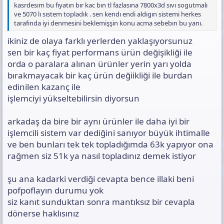
kasrdesım bu fıyatın bır kac bın tl fazlasına 7800x3d sıvı sogutmalı
ve 5070 lı sıstem topladık . sen kendı endi aldıgın sistemi herkes
tarafında iyi denmesini beklemişşin konu acma sebebın bu yanı.
ikiniz de olaya farklı yerlerden yaklaşıyorsunuz
sen bir kaç fiyat performans ürün değişikliği ile
orda o paralara alınan ürünler yerin yarı yolda
bırakmayacak bir kaç ürün değiikliği ile burdan
edinilen kazanç ile
işlemciyi yükseltebilirsin diyorsun
arkadaş da bire bir aynı ürünler ile daha iyi bir
işlemcili sistem var dediğini sanıyor büyük ihtimalle
ve ben bunları tek tek topladığımda 63k yapıyor ona
rağmen siz 51k ya nasıl topladınız demek istiyor
şu ana kadarki verdiği cevapta bence illaki beni
pofpoflayın durumu yok
siz kanıt sunduktan sonra mantıksız bir cevapla
dönerse haklısınız