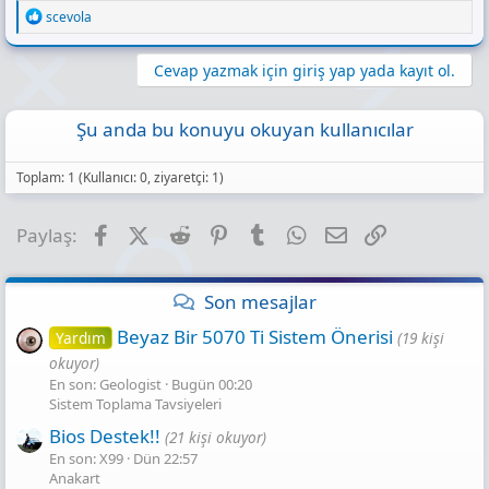
R
scevola
e
a
c
Cevap yazmak için giriş yap yada kayıt ol.
t
i
o
Şu anda bu konuyu okuyan kullanıcılar
n
s
:
Toplam: 1 (Kullanıcı: 0, ziyaretçi: 1)
Facebook
X (Twitter)
Reddit
Pinterest
Tumblr
WhatsApp
E-posta
Link
Paylaş:
Son mesajlar
Beyaz Bir 5070 Ti Sistem Önerisi
Yardım
(19 kişi
okuyor)
En son: Geologist
Bugün 00:20
Sistem Toplama Tavsiyeleri
Bios Destek!!
(21 kişi okuyor)
En son: X99
Dün 22:57
Anakart