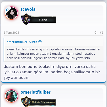
scevola
KS
5 Tem 2025
#5
omerlutfiulker' Alıntı:
aynen kardesım sen en ıyısını topladın. o zaman foruma yazmanın
anlamı kalmıyor neden yazdın ? onaylanmak mı ıstedın acaba .
para nasıl savurulur gereksiz harcanır adlı oyunu yazmıssın
dostum ben bunu topladim diyorum. varsa daha
iyisi at o zaman görelim. neden boşa salliyorsun bir
şey atmadan.
omerlutfiulker