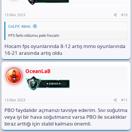
13 Mar 2023
#10
CoLFX' Alıntı:
FPS farkı oldumu peki hocam
Hocam fps oyunlarında 8-12 artış mmo oyunlarında
16-21 arasında artış oldu
OceanLaB
13 Mar 2023
#11
PBO faydalıdır açmanızı tavsiye ederim. Sıvı soğutma
veya iyi bir hava soğutmanız varsa PBO ile sıcaklıklar
biraz arttığı için stabil kalması önemli.