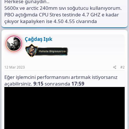
Herkese günaydın..
s
ı
5600x ve arctic 240mm sıvı soğutucu kullanıyorum.
n
PBO açtığımda CPU Stres testinde 4.7 GHZ e kadar
ı
çıkıyor kapalıyken ise 4.50 4.55 civarında
K
o
p
y
Çağdaş Işık
a
l
a
12 Mar 2023
#2
Eğer işlemcini performansını artırmak istiyorsanız
açabilirsiniz.
9:15
sonrasında
17:59