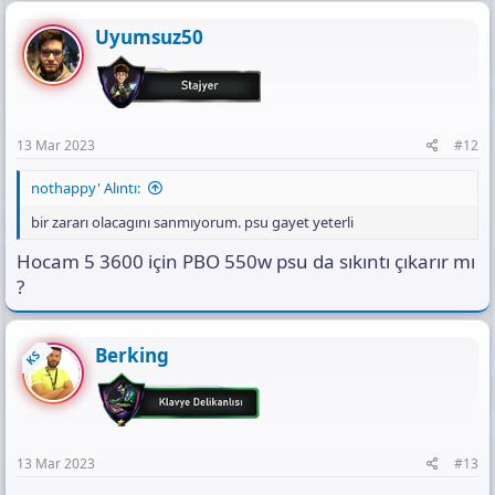
Uyumsuz50
13 Mar 2023
#12
nothappy' Alıntı:
bir zararı olacagını sanmıyorum. psu gayet yeterli
Hocam 5 3600 için PBO 550w psu da sıkıntı çıkarır mı
?
Berking
KS
13 Mar 2023
#13