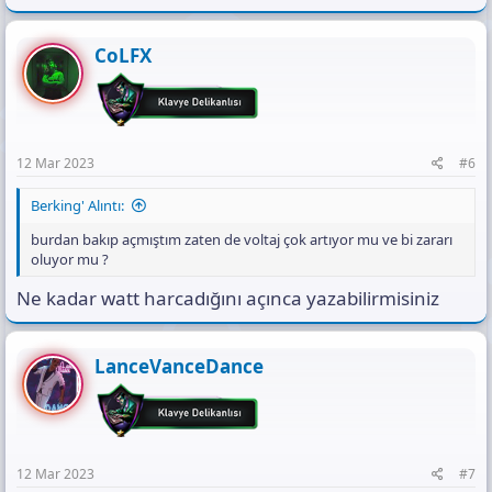
CoLFX
12 Mar 2023
#6
Berking' Alıntı:
burdan bakıp açmıştım zaten de voltaj çok artıyor mu ve bi zararı
oluyor mu ?
Ne kadar watt harcadığını açınca yazabilirmisiniz
LanceVanceDance
12 Mar 2023
#7