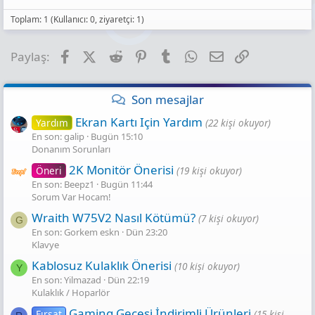
Toplam: 1 (Kullanıcı: 0, ziyaretçi: 1)
Facebook
X (Twitter)
Reddit
Pinterest
Tumblr
WhatsApp
E-posta
Link
Paylaş:
Son mesajlar
Ekran Kartı Için Yardım
Yardım
(22 kişi okuyor)
En son: galip
Bugün 15:10
Donanım Sorunları
2K Monitör Önerisi
Öneri
(19 kişi okuyor)
En son: Beepz1
Bugün 11:44
Sorum Var Hocam!
Wraith W75V2 Nasıl Kötümü?
(7 kişi okuyor)
G
En son: Gorkem eskn
Dün 23:20
Klavye
Kablosuz Kulaklık Önerisi
(10 kişi okuyor)
Y
En son: Yilmazad
Dün 22:19
Kulaklık / Hoparlör
Gaming Gecesi̇ İndi̇ri̇mli̇ Ürünleri̇
Fırsat
(15 kişi