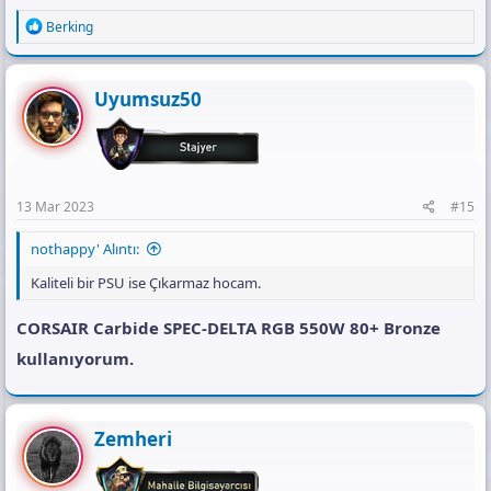
R
Berking
e
a
c
t
Uyumsuz50
i
o
n
s
:
13 Mar 2023
#15
nothappy' Alıntı:
Kaliteli bir PSU ise Çıkarmaz hocam.
CORSAIR Carbide SPEC-DELTA RGB 550W 80+ Bronze
kullanıyorum.
Zemheri