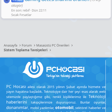
R
okuyor)
En son: rebif
Dün 22:11
Sıcak Fırsatlar
Anasayfa
Forum
Masaüstü PC Önerileri
Sistem Toplama Tavsiyeleri
PC Hocası
ailesi olarak 2015 yılının Şubat ayında hizmete ve
yayın hayatına başladık. Teknolojiye dair her şeyi esas alarak web
Teknoloji
sitemizde paylaştığımız gibi, renkli kişiliklerimiz ile
haberlerini
takipçilerimize duyuruyoruz. Bunlar oyunlar,
donanımlar
otomobil
, mobil yazılımlar,
, sektörel haberler ve