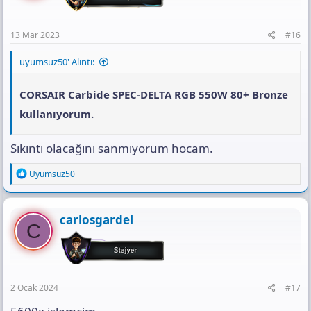
13 Mar 2023
#16
uyumsuz50' Alıntı:
CORSAIR Carbide SPEC-DELTA RGB 550W 80+ Bronze
kullanıyorum.
Sıkıntı olacağını sanmıyorum hocam.
R
Uyumsuz50
e
a
c
t
carlosgardel
C
i
o
n
s
:
2 Ocak 2024
#17