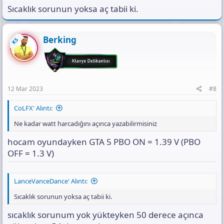
Sıcaklık sorunun yoksa aç tabii ki.
Berking
KS
12 Mar 2023
#8
CoLFX' Alıntı:
Ne kadar watt harcadığını açınca yazabilirmisiniz
hocam oyundayken GTA 5 PBO ON = 1.39 V (PBO
OFF = 1.3 V)
LanceVanceDance' Alıntı:
Sıcaklık sorunun yoksa aç tabii ki.
sıcaklık sorunum yok yükteyken 50 derece açınca