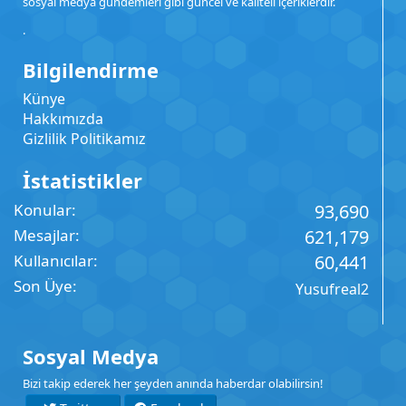
sosyal medya gündemleri gibi güncel ve kaliteli içeriklerdir.
.
Bilgilendirme
Künye
Hakkımızda
Gizlilik Politikamız
İstatistikler
Konular
93,690
Mesajlar
621,179
Kullanıcılar
60,441
Son Üye
Yusufreal2
Sosyal Medya
Bizi takip ederek her şeyden anında haberdar olabilirsin!