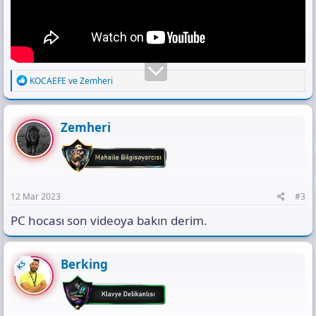
R
KOCAEFE
ve
Zemheri
e
a
c
t
Zemheri
i
o
n
s
:
12 Mar 2023
#3
PC hocası son videoya bakın derim.
Berking
KS