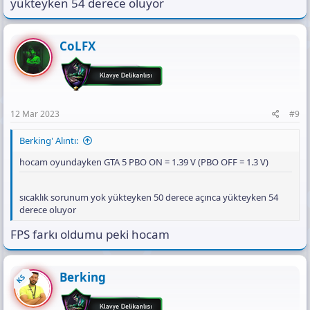
yükteyken 54 derece oluyor
CoLFX
12 Mar 2023
#9
Berking' Alıntı:
hocam oyundayken GTA 5 PBO ON = 1.39 V (PBO OFF = 1.3 V)
sıcaklık sorunum yok yükteyken 50 derece açınca yükteyken 54
derece oluyor
FPS farkı oldumu peki hocam
Berking
KS