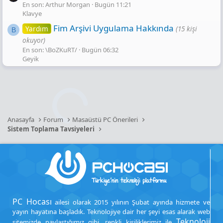
En son: Arthur Morgan
Bugün 11:21
Klavye
Fim Arşivi Uygulama Hakkında
Yardım
(15 kişi
B
okuyor)
En son: \BoZKuRT/
Bugün 06:32
Geyik
Anasayfa
Forum
Masaüstü PC Önerileri
Sistem Toplama Tavsiyeleri
PC Hocası
ailesi olarak 2015 yılının Şubat ayında hizmete ve
yayın hayatına başladık. Teknolojiye dair her şeyi esas alarak web
Teknoloji
sitemizde paylaştığımız gibi, renkli kişiliklerimiz ile