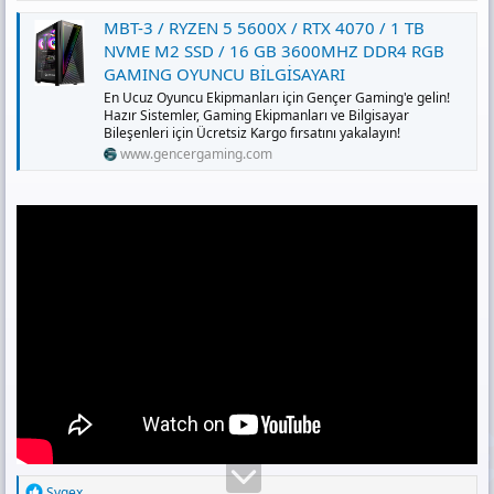
s
ı
MBT-3 / RYZEN 5 5600X / RTX 4070 / 1 TB
n
NVME M2 SSD / 16 GB 3600MHZ DDR4 RGB
ı
GAMING OYUNCU BİLGİSAYARI
K
En Ucuz Oyuncu Ekipmanları için Gençer Gaming'e gelin!
o
Hazır Sistemler, Gaming Ekipmanları ve Bilgisayar
p
Bileşenleri için Ücretsiz Kargo fırsatını yakalayın!
y
www.gencergaming.com
a
l
a
R
Syqex