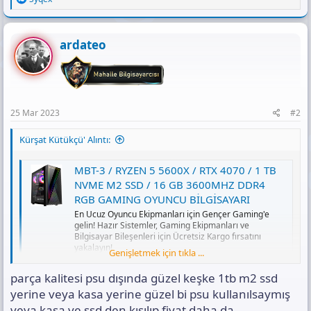
e
a
c
t
ardateo
i
o
n
s
:
25 Mar 2023
#2
Kürşat Kütükçü' Alıntı:
MBT-3 / RYZEN 5 5600X / RTX 4070 / 1 TB
NVME M2 SSD / 16 GB 3600MHZ DDR4
RGB GAMING OYUNCU BİLGİSAYARI
En Ucuz Oyuncu Ekipmanları için Gençer Gaming'e
gelin! Hazır Sistemler, Gaming Ekipmanları ve
Bilgisayar Bileşenleri için Ücretsiz Kargo fırsatını
yakalayın!
Genişletmek için tıkla ...
www.gencergaming.com
parça kalitesi psu dışında güzel keşke 1tb m2 ssd
yerine veya kasa yerine güzel bi psu kullanılsaymış
veya kasa ve ssd den kısılıp fiyat daha da