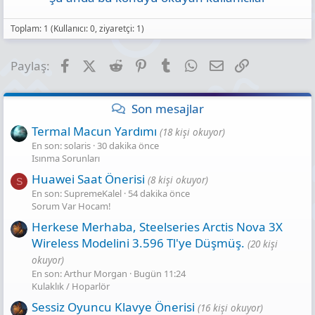
Toplam: 1 (Kullanıcı: 0, ziyaretçi: 1)
Facebook
X (Twitter)
Reddit
Pinterest
Tumblr
WhatsApp
E-posta
Link
Paylaş:
Son mesajlar
Termal Macun Yardımı
(18 kişi okuyor)
En son: solaris
30 dakika önce
Isınma Sorunları
Huawei Saat Önerisi
(8 kişi okuyor)
S
En son: SupremeKalel
54 dakika önce
Sorum Var Hocam!
Herkese Merhaba, Steelseries Arctis Nova 3X
Wireless Modelini 3.596 Tl'ye Düşmüş.
(20 kişi
okuyor)
En son: Arthur Morgan
Bugün 11:24
Kulaklık / Hoparlör
Sessiz Oyuncu Klavye Önerisi
(16 kişi okuyor)