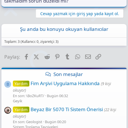
takmadım sorun düzeldi mi?
Cevap yazmak için giriş yap yada kayıt ol.
Şu anda bu konuyu okuyan kullanıcılar
Toplam: 3 (Kullanıcı: 0, ziyaretçi: 3)
Facebook
X (Twitter)
Reddit
Pinterest
Tumblr
WhatsApp
E-posta
Link
Paylaş:
Son mesajlar
Fim Arşivi Uygulama Hakkında
Yardım
(9 kişi
B
okuyor)
En son: \BoZKuRT/
Bugün 06:32
Geyik
Beyaz Bir 5070 Ti Sistem Önerisi
Yardım
(22 kişi
okuyor)
En son: Geologist
Bugün 00:20
Sistem Toplama Tavsiyeleri