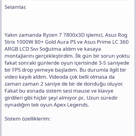
s
Selamlar,
ı
n
ı
K
o
Yakın zamanda Ryzen 7 7800x3D işlemci, Asus Rog
p
y
Strix 1000W 80+ Gold Aura PS ve Asus Prime LC 360
a
ARGB LCD Sıvı Soğutma aldım ve kasaya
l
montajlarını gerçekleştirdim. İlk gün bir sorun yoktu
a
fakat sonraki günlerde oyun içerisinde 3-5 saniyede
bir FPS drop yemeye başladım. Bu durumla ilgili bir
video kaydı aldım. Videoda çok belli olmasa da
zaman zaman 2 saniye de bir de donduğu oluyor.
Fakat bu esnada sistem sesi mause ve klavye
girdileri gibi hiçbir şeyi almıyor pc. Uzun süredir
oynadığım tek oyun Apex Legends.
Sistem özelliklerim: