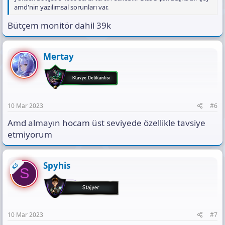
amd'nin yazılımsal sorunları var.
Bütçem monitör dahil 39k
Mertay
10 Mar 2023
#6
Amd almayın hocam üst seviyede özellikle tavsiye
etmiyorum
Spyhis
KS
S
10 Mar 2023
#7