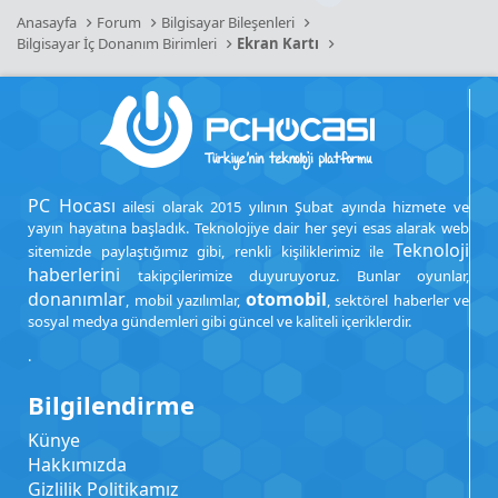
Anasayfa
Forum
Bilgisayar Bileşenleri
Bilgisayar İç Donanım Birimleri
Ekran Kartı
PC Hocası
ailesi olarak 2015 yılının Şubat ayında hizmete ve
yayın hayatına başladık. Teknolojiye dair her şeyi esas alarak web
Teknoloji
sitemizde paylaştığımız gibi, renkli kişiliklerimiz ile
haberlerini
takipçilerimize duyuruyoruz. Bunlar oyunlar,
donanımlar
otomobil
, mobil yazılımlar,
, sektörel haberler ve
sosyal medya gündemleri gibi güncel ve kaliteli içeriklerdir.
.
Bilgilendirme
Künye
Hakkımızda
Gizlilik Politikamız