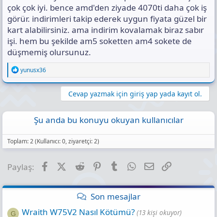
çok çok iyi. bence amd'den ziyade 4070ti daha çok iş
görür. indirimleri takip ederek uygun fiyata güzel bir
kart alabilirsiniz. ama indirim kovalamak biraz sabır
işi. hem bu şekilde am5 soketten am4 sokete de
düşmemiş olursunuz.
R
yunusx36
e
a
c
Cevap yazmak için giriş yap yada kayıt ol.
t
i
o
Şu anda bu konuyu okuyan kullanıcılar
n
s
:
Toplam: 2 (Kullanıcı: 0, ziyaretçi: 2)
Facebook
X (Twitter)
Reddit
Pinterest
Tumblr
WhatsApp
E-posta
Link
Paylaş:
Son mesajlar
Wraith W75V2 Nasıl Kötümü?
(13 kişi okuyor)
G