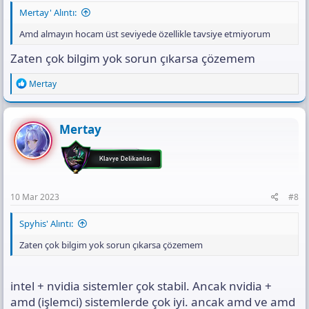
Mertay' Alıntı:
Amd almayın hocam üst seviyede özellikle tavsiye etmiyorum
Zaten çok bilgim yok sorun çıkarsa çözemem
R
Mertay
e
a
c
t
Mertay
i
o
n
s
:
10 Mar 2023
#8
Spyhis' Alıntı:
Zaten çok bilgim yok sorun çıkarsa çözemem
intel + nvidia sistemler çok stabil. Ancak nvidia +
amd (işlemci) sistemlerde çok iyi. ancak amd ve amd