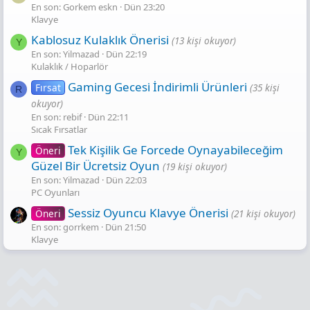
En son: Gorkem eskn
Dün 23:20
Klavye
Kablosuz Kulaklık Önerisi
(13 kişi okuyor)
Y
En son: Yilmazad
Dün 22:19
Kulaklık / Hoparlör
Gaming Gecesi̇ İndi̇ri̇mli̇ Ürünleri̇
Fırsat
(35 kişi
R
okuyor)
En son: rebif
Dün 22:11
Sıcak Fırsatlar
Tek Kişilik Ge Forcede Oynayabileceğim
Öneri
Y
Güzel Bir Ücretsiz Oyun
(19 kişi okuyor)
En son: Yilmazad
Dün 22:03
PC Oyunları
Sessiz Oyuncu Klavye Önerisi
Öneri
(21 kişi okuyor)
En son: gorrkem
Dün 21:50
Klavye