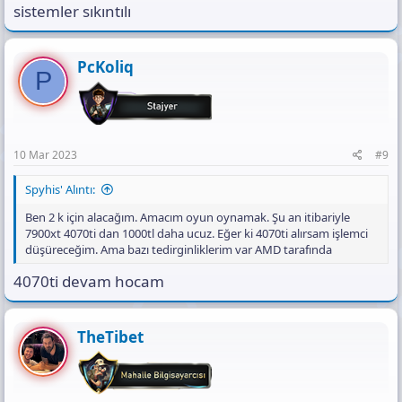
sistemler sıkıntılı
PcKoliq
P
10 Mar 2023
#9
Spyhis' Alıntı:
Ben 2 k için alacağım. Amacım oyun oynamak. Şu an itibariyle
7900xt 4070ti dan 1000tl daha ucuz. Eğer ki 4070ti alırsam işlemci
düşüreceğim. Ama bazı tedirginliklerim var AMD tarafında
4070ti devam hocam
TheTibet