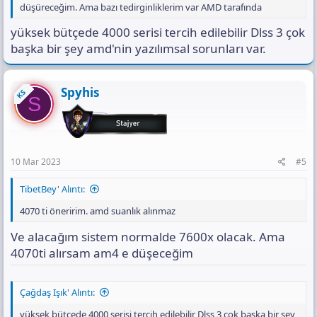
düşüreceğim. Ama bazı tedirginliklerim var AMD tarafında
yüksek bütçede 4000 serisi tercih edilebilir Dlss 3 çok
başka bir şey amd'nin yazılımsal sorunları var.
Spyhis
KS
S
10 Mar 2023
#5
TibetBey' Alıntı:
4070 ti öneririm. amd suanlık alınmaz
Ve alacağım sistem normalde 7600x olacak. Ama
4070ti alırsam am4 e düşeceğim
Çağdaş Işık' Alıntı:
yüksek bütçede 4000 serisi tercih edilebilir Dlss 3 çok başka bir şey