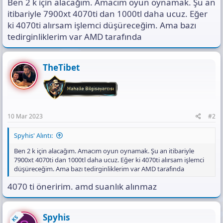
Ben 2 k için alacağım. Amacım oyun oynamak. Şu an
s
ı
itibariyle 7900xt 4070ti dan 1000tl daha ucuz. Eğer
n
ki 4070ti alırsam işlemci düşüreceğim. Ama bazı
ı
tedirginliklerim var AMD tarafında
K
o
p
y
TheTibet
a
l
a
10 Mar 2023
#2
Spyhis' Alıntı:
Ben 2 k için alacağım. Amacım oyun oynamak. Şu an itibariyle
7900xt 4070ti dan 1000tl daha ucuz. Eğer ki 4070ti alırsam işlemci
düşüreceğim. Ama bazı tedirginliklerim var AMD tarafında
4070 ti öneririm. amd suanlık alınmaz
Spyhis
KS