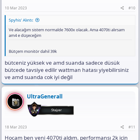
10 Mar 2023
#10
Spyhis' Alıntı:
Ve alacağım sistem normalde 7600x olacak. Ama 4070ti alırsam
am4 e düşeceğim
Bütçem monitör dahil 39k
bütceniz yüksek ve amd suanda sadece düsük
bütcede tavsiye edilir wattman hatası yiyebilirsiniz
ve amd suanda cok iyi değil
UltraGenerall
18 Mar 2023
#11
Hocam ben yeni 4070ti aldım. performansı 2k için