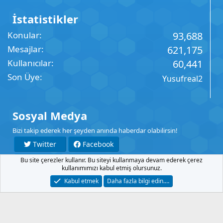
İstatistikler
Konular
93,688
Mesajlar
621,175
Kullanıcılar
60,441
Son Üye
Yusufreal2
Sosyal Medya
Bizi takip ederek her şeyden anında haberdar olabilirsin!
Twitter
Facebook
Bu site çerezler kullanır. Bu siteyi kullanmaya devam ederek çerez
YouTube
Instagram
kullanımımızı kabul etmiş olursunuz.
Kabul etmek
Daha fazla bilgi edin.…
İletişim
Şartlar
Gizlilik
Yardım
Anasayfa
R
S
S