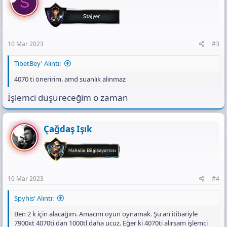
S
10 Mar 2023
#3
TibetBey' Alıntı:
4070 ti öneririm. amd suanlık alınmaz
İşlemci düşüreceğim o zaman
Çağdaş Işık
10 Mar 2023
#4
Spyhis' Alıntı:
Ben 2 k için alacağım. Amacım oyun oynamak. Şu an itibariyle
7900xt 4070ti dan 1000tl daha ucuz. Eğer ki 4070ti alırsam işlemci