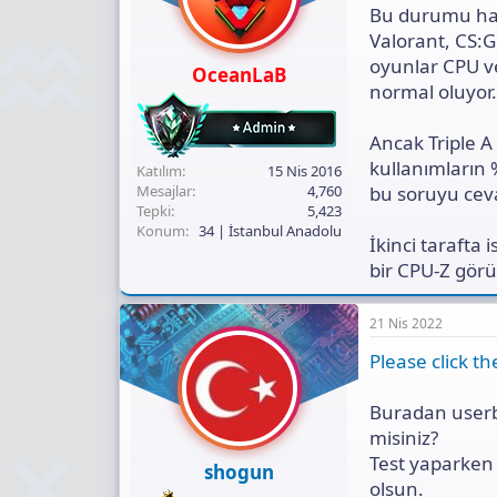
Bu durumu han
Valorant, CS:G
oyunlar CPU v
OceanLaB
normal oluyor.
Ancak Triple A
kullanımların 
Katılım
15 Nis 2016
bu soruyu ceva
Mesajlar
4,760
Tepki
5,423
Konum
34 | İstanbul Anadolu
İkinci tarafta 
bir CPU-Z görü
21 Nis 2022
Please click 
Buradan userbe
misiniz?
Test yaparken 
shogun
olsun.