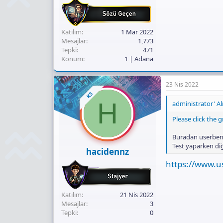
Katılım
1 Mar 2022
Mesajlar
1,773
Tepki
471
Konum
1 | Adana
23 Nis 2022
KS
H
administrator' Alı
Please click the
Buradan userbenc
Test yaparken di
hacidennz
https://www.
Katılım
21 Nis 2022
Mesajlar
3
Tepki
0