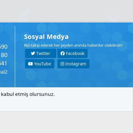
Sosyal Medya
690
Bizi takip ederek her şeyden anında haberdar olabilirsin!
Twitter
Facebook
180
441
YouTube
Instagram
eal2
ı kabul etmiş olursunuz.
İletişim
Şartlar
Gizlilik
Yardım
Anasayfa
R
S
S