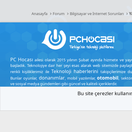
Anasayfa
Forum
Bilgisayar ve İnternet Sorunları
Y
PC Hocası
ailesi olarak 2015 yılının Şubat ayında hizmete ve yay
başladık. Teknolojiye dair her şeyi esas alarak web sitemizde paylaşt
Teknoloji haberlerini
renkli kişiliklerimiz ile
takipçilerimize d
donanımlar
otomobil
Bunlar oyunlar,
, mobil yazılımlar,
, sektö
ve sosyal medya gündemleri gibi güncel ve kaliteli içeriklerdir.
Bu site çerezler kullan
.