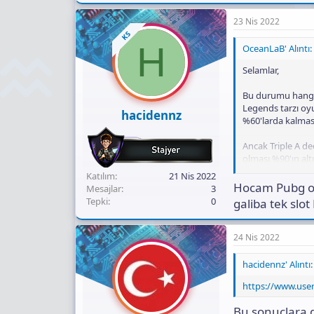
23 Nis 2022
KS
H
OceanLaB' Alıntı:
Selamlar,
Bu durumu hangi 
Legends tarzı oy
hacidennz
%60'larda kalmas
Ancak Triple A d
olması %90'ın alt
Katılım
21 Nis 2022
İkinci tarafta is
Hocam Pubg oy
Mesajlar
3
eklerseniz güzel o
Tepki
0
galiba tek slo
24 Nis 2022
hacidennz' Alıntı:
https://www.us
Bu sonuçlara gö