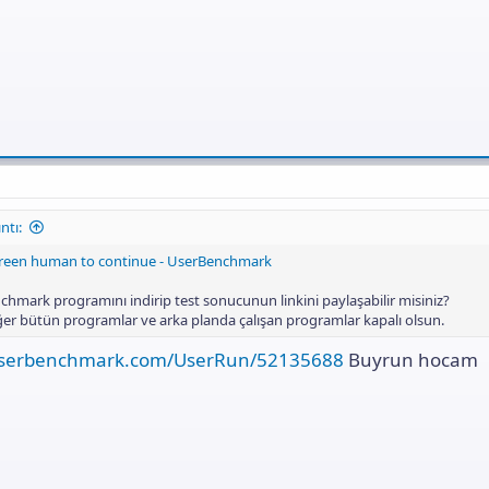
ntı:
 green human to continue - UserBenchmark
hmark programını indirip test sonucunun linkini paylaşabilir misiniz?
ğer bütün programlar ve arka planda çalışan programlar kapalı olsun.
userbenchmark.com/UserRun/52135688
Buyrun hocam