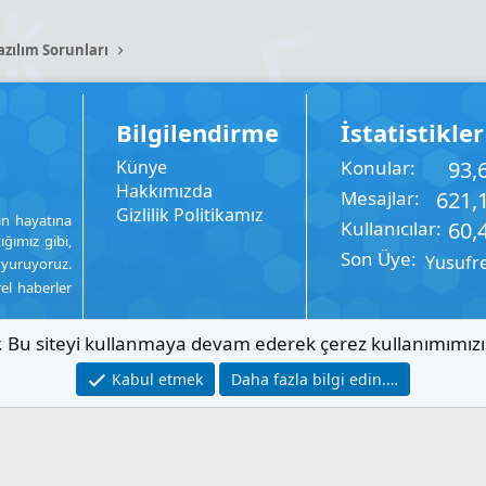
azılım Sorunları
Bilgilendirme
İstatistikler
Künye
Konular
93,
Hakkımızda
Mesajlar
621,
Gizlilik Politikamız
ın hayatına
Kullanıcılar
60,
ığımız gibi,
Son Üye
Yusufr
uyuruyoruz.
rel haberler
ır. Bu siteyi kullanmaya devam ederek çerez kullanımımız
Kabul etmek
Daha fazla bilgi edin.…