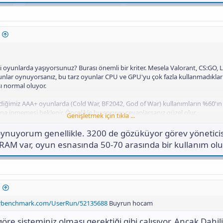
oyunlarda yaşıyorsunuz? Burası önemli bir kriter. Mesela Valorant, CS:GO, 
unlar oynuyorsanız, bu tarz oyunlar CPU ve GPU'yu çok fazla kullanmadıkla
ı normal oluyor.
ediğimiz AAA+ oyunlarda (Cold War, BF2042, God of War) kullanımların %60'ın
ına inmemesi beklenir. Öncelikle bu soruyu cevaplarsanız güzel olur.
Genişletmek için tıkla ...
e RAM'leriniz kaç MHz'de çalışıyor hiç kontrol ettiniz mi? Buraya bir CPU-Z gö
nuyorum genellikle. 3200 de gözüküyor görev yönetici
lur.
t RAM var, oyun esnasında 50-70 arasında bir kullanım ol
erbenchmark.com/UserRun/52135688
Buyrun hocam
re sisteminiz olması gerektiği gibi çalışıyor. Ancak Dahili