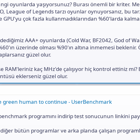
gi oyunlarda yaşıyorsunuz? Burası önemli bir kriter. Me
O, League of Legends tarzı oyunlar oynuyorsanız, bu tar
e GPU'yu çok fazla kullanmadıklarından %60'larda kalma
 dediğimiz AAA+ oyunlarda (Cold War, BF2042, God of Wa
%60'ın üzerinde olması %90'ın altına inmemesi beklenir. 
plarsanız güzel olur.
ise RAM'leriniz kaç MHz'de çalışıyor hiç kontrol ettiniz mi
ntüsü eklerseniz güzel olur.
the green human to continue - UserBenchmark
nchmark programını indirip test sonucunun linkini payl
diğer bütün programlar ve arka planda çalışan programl