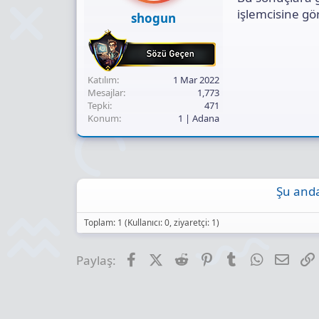
işlemcisine g
shogun
Katılım
1 Mar 2022
Mesajlar
1,773
Tepki
471
Konum
1 | Adana
Şu anda
Toplam: 1 (Kullanıcı: 0, ziyaretçi: 1)
Facebook
X (Twitter)
Reddit
Pinterest
Tumblr
WhatsApp
E-pos
Paylaş: