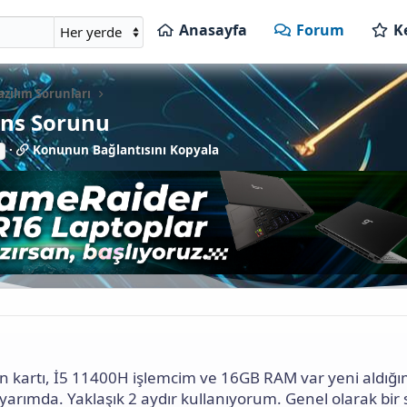
Anasayfa
Forum
K
azılım Sorunları
ans Sorunu
K
Konunun Bağlantısını Kopyala
o
n
u
n
u
n
B
a
ğ
l
a
n
t
n kartı, İ5 11400H işlemcim ve 16GB RAM var yeni aldığ
ı
s
yarımda. Yaklaşık 2 aydır kullanıyorum. Genel olarak bir