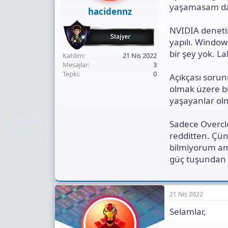
yaşamasam da,
hacidennz
NVIDIA deneti
yapılı. Windo
bir şey yok. L
Katılım
21 Nis 2022
Mesajlar
3
Tepki
0
Açıkçası soru
olmak üzere b
yaşayanlar ol
Sadece Overcl
redditten. Çün
bilmiyorum ama
güç tuşundan 
21 Nis 2022
Selamlar,