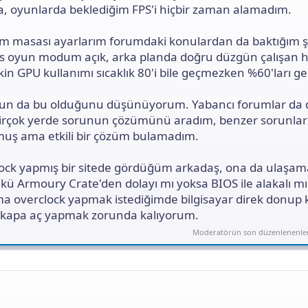
ı
 oyunlarda beklediğim FPS'i hiçbir zaman alamadım.
n
ı
m masası ayarlarım forumdaki konulardan da baktığım ş
K
o
ws oyun modum açık, arka planda doğru düzgün çalışan 
p
akin GPU kullanımı sıcaklık 80'i bile geçmezken %60'ları g
y
a
l
nun da bu olduğunu düşünüyorum. Yabancı forumlar da 
a
irçok yerde sorunun çözümünü aradım, benzer sorunlar
muş ama etkili bir çözüm bulamadım.
ock yapmış bir sitede gördüğüm arkadaş, ona da ulaşa
kü Armoury Crate'den dolayı mı yoksa BIOS ile alakalı mı
 overclock yapmak istediğimde bilgisayar direk donup k
kapa aç yapmak zorunda kalıyorum.
Moderatörün son düzenlenenle