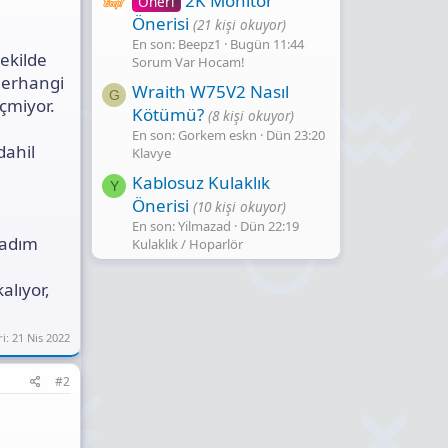
2K Monitör
Öneri
Önerisi
(21 kişi okuyor)
En son: Beepz1
Bugün 11:44
ekilde
Sorum Var Hocam!
herhangi
Wraith W75V2 Nasıl
G
eçmiyor.
Kötümü?
(8 kişi okuyor)
En son: Gorkem eskn
Dün 23:20
dahil
Klavye
Kablosuz Kulaklık
Y
Önerisi
(10 kişi okuyor)
En son: Yilmazad
Dün 22:19
madım
Kulaklık / Hoparlör
alıyor,
ri:
21 Nis 2022
#2