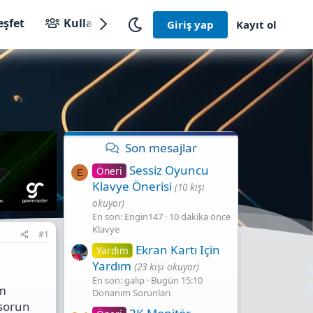
eşfet
Kullanıcılar
Giriş yap
Kayıt ol
Son mesajlar
Sessiz Oyuncu
Öneri
E
Klavye Önerisi
(10 kişi
okuyor)
En son: Engin147
10 dakika önce
Klavye
#1
Ekran Kartı Için
Yardım
Yardım
(23 kişi okuyor)
En son: galip
Bugün 15:10
ım
Donanım Sorunları
 sorun