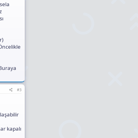
sela
z
sı
r)
Öncelikle
? Buraya
#3
aşabilir
ar kapalı