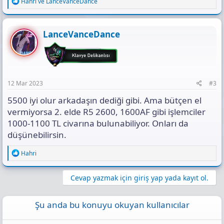
R
Hahri
ve
LanceVanceDance
e
a
c
t
LanceVanceDance
i
o
n
s
:
12 Mar 2023
#3
5500 iyi olur arkadaşın dediği gibi. Ama bütçen el
vermiyorsa 2. elde R5 2600, 1600AF gibi işlemciler
1000-1100 TL civarına bulunabiliyor. Onları da
düşünebilirsin.
R
Hahri
e
a
c
Cevap yazmak için giriş yap yada kayıt ol.
t
i
o
Şu anda bu konuyu okuyan kullanıcılar
n
s