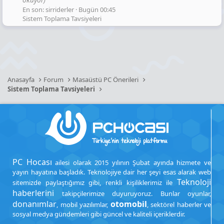
En son: sirriderler
Bugün 00:45
Sistem Toplama Tavsiyeleri
Anasayfa
Forum
Masaüstü PC Önerileri
Sistem Toplama Tavsiyeleri
PC Hocası
ailesi olarak 2015 yılının Şubat ayında hizmete ve
yayın hayatına başladık. Teknolojiye dair her şeyi esas alarak web
Teknoloji
sitemizde paylaştığımız gibi, renkli kişiliklerimiz ile
haberlerini
takipçilerimize duyuruyoruz. Bunlar oyunlar,
donanımlar
otomobil
, mobil yazılımlar,
, sektörel haberler ve
sosyal medya gündemleri gibi güncel ve kaliteli içeriklerdir.