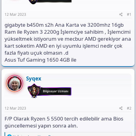
a
h
n
n
i
t
ı
12 Mar 2023
#1
s
ı
gigabyte b450m s2h Ana Karta ve 3200mhz 16gb
n
Ram ile Ryzen 3 2200g İşlemciye sahibim , İşlemcimi
ı
yükseltmek istiyorum ve mecbur AMD gerekiyor ana
K
kart soketim AMD en iyi uyumlu işlemci nedir çok
o
p
fazla fiyatı uçuk olmasın .d
y
Asus Tuf Gaming 1650 4GB ile
a
l
a
Syqex
12 Mar 2023
#2
F/P Olarak Ryzen 5 5500 tercih edilebilir ama Bios
güncellemesi yapın sonra alın.