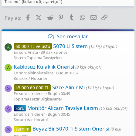
:
Toplam: 1 (Kullanıcı: 0, ziyaretçi: 1)
Facebook
X (Twitter)
Reddit
Pinterest
Tumblr
WhatsApp
E-posta
Link
Paylaş:
Son mesajlar
5070 Li Sistem
60.000 TL ve üstü
(15 kişi okuyor)
A
En son: Arista
39 dakika önce
Sistem Toplama Tavsiyeleri
Kablosuz Kulaklık Önerisi
(9 kişi okuyor)
A
En son: albinolutalisca
Bugün 10:37
Kulaklık / Hoparlör
Sizce Alınır Mı
45.000-60.000 TL
(14 kişi okuyor)
S
En son: sirriderler
Bugün 00:49
Toplama Hazır Bilgisayarlar
Monitör Alıcam Tavsiye Lazım
Soru
(15 kişi okuyor)
S
En son: sirriderler
Bugün 00:45
Sorum Var Hocam!
Beyaz Bir 5070 Ti Sistem Önerisi
Yardım
(9 kişi
S
okuyor)