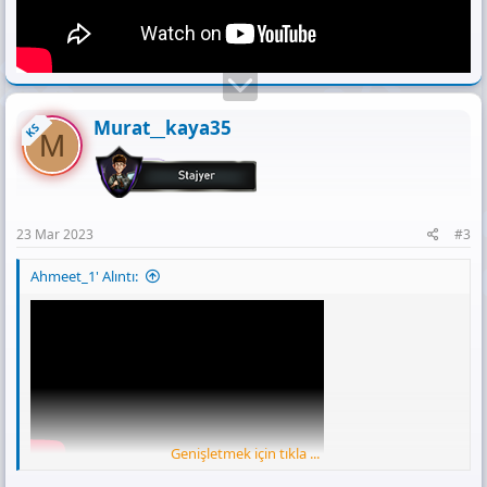
Murat__kaya35
KS
M
23 Mar 2023
#3
Ahmeet_1' Alıntı:
Genişletmek için tıkla ...