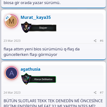
biosa gir orada yazar sürümü.
Murat__kaya35
KS
M
23 Mar 2023
#6
flaşa attım yeni bios sürümünü q-flaş da
güncellerken flaşı görmüyor
agathusia
A
24 Mar 2023
#7
BÜTÜN SLOTLARI TEKK TEK DENEDİN Mİ ÖNCESİNCE
BİÇİMLENDİRDİN Mİ FAT 32 MI YAPTIN NTFS Mİ?