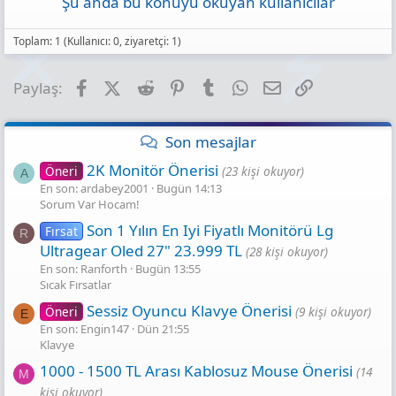
Şu anda bu konuyu okuyan kullanıcılar
Toplam: 1 (Kullanıcı: 0, ziyaretçi: 1)
Facebook
X (Twitter)
Reddit
Pinterest
Tumblr
WhatsApp
E-posta
Link
Paylaş:
Son mesajlar
2K Monitör Önerisi
Öneri
(23 kişi okuyor)
A
En son: ardabey2001
Bugün 14:13
Sorum Var Hocam!
Son 1 Yılın En Iyi Fiyatlı Monitörü Lg
Fırsat
R
Ultragear Oled 27" 23.999 TL
(28 kişi okuyor)
En son: Ranforth
Bugün 13:55
Sıcak Fırsatlar
Sessiz Oyuncu Klavye Önerisi
Öneri
(9 kişi okuyor)
E
En son: Engin147
Dün 21:55
Klavye
1000 - 1500 TL Arası Kablosuz Mouse Önerisi
(14
M
kişi okuyor)