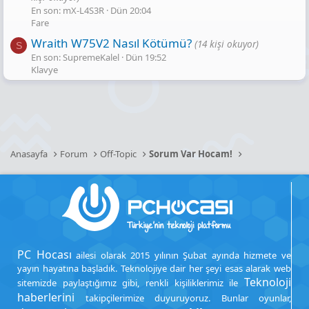
En son: mX-L4S3R
Dün 20:04
Fare
Wraith W75V2 Nasıl Kötümü?
(14 kişi okuyor)
S
En son: SupremeKalel
Dün 19:52
Klavye
Anasayfa
Forum
Off-Topic
Sorum Var Hocam!
PC Hocası
ailesi olarak 2015 yılının Şubat ayında hizmete ve
yayın hayatına başladık. Teknolojiye dair her şeyi esas alarak web
Teknoloji
sitemizde paylaştığımız gibi, renkli kişiliklerimiz ile
haberlerini
takipçilerimize duyuruyoruz. Bunlar oyunlar,