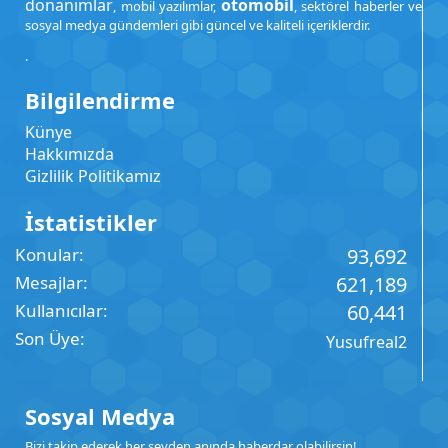
donanımlar
otomobil
, mobil yazılımlar,
, sektörel haberler ve
sosyal medya gündemleri gibi güncel ve kaliteli içeriklerdir.
.
Bilgilendirme
Künye
Hakkımızda
Gizlilik Politikamız
İstatistikler
Konular
93,692
Mesajlar
621,189
Kullanıcılar
60,441
Son Üye
Yusufreal2
Sosyal Medya
Bizi takip ederek her şeyden anında haberdar olabilirsin!