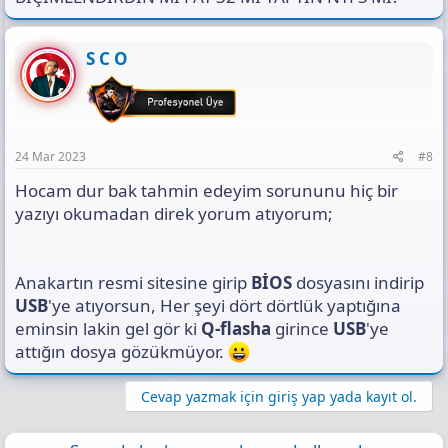
S C O
24 Mar 2023
#8
Hocam dur bak tahmin edeyim sorununu hiç bir
yazıyı okumadan direk yorum atıyorum;
Anakartın resmi sitesine girip
BİOS
dosyasını indirip
USB
'ye atıyorsun, Her şeyi dört dörtlük yaptığına
eminsin lakin gel gör ki
Q-flasha
girince
USB
'ye
attığın dosya gözükmüyor.
Cevap yazmak için giriş yap yada kayıt ol.