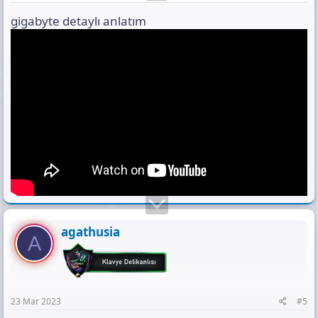
gigabyte detaylı anlatım
agathusia
A
23 Mar 2023
#5