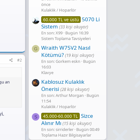
önce
Kulaklık / Hoparlör
5070 Li
60.000 TL ve üstü
Sistem
(33 kişi okuyor)
En son: X99
Bugün 16:39
Sistem Toplama Tavsiyeleri
Wraith W75V2 Nasıl
G
Kötümü?
(19 kişi okuyor)
#2
En son: Gorkem eskn
Bugün
16:03
Klavye
Kablosuz Kulaklık
 şu an
Önerisi
(28 kişi okuyor)
En son: Arthur Morgan
Bugün
11:54
Kulaklık / Hoparlör
i.
Sizce
45.000-60.000 TL
S
Alınır Mı
(15 kişi okuyor)
En son: sirriderler
Bugün 00:49
Toplama Hazır Bilgisayarlar