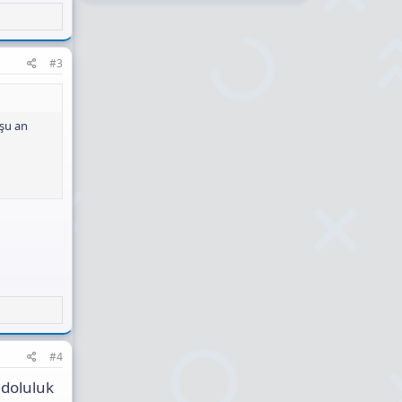
#3
 şu an
#4
 doluluk