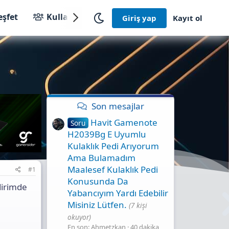
eşfet
Kullanıcılar
Giriş yap
Kayıt ol
Son mesajlar
Havit Gamenote
Soru
H2039Bg E Uyumlu
Kulaklık Pedi Arıyorum
Ama Bulamadım
Maalesef Kulaklık Pedi
#1
Konusunda Da
dirimde
Yabancıyım Yardı Edebilir
Misiniz Lütfen.
(7 kişi
okuyor)
En son: Ahmetzkan
40 dakika