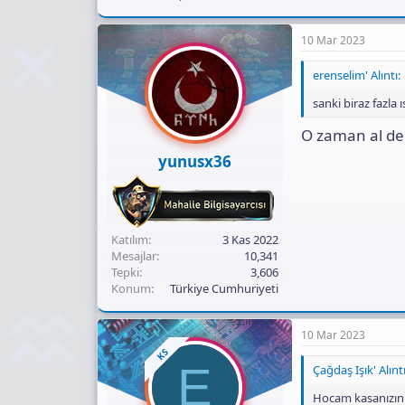
10 Mar 2023
erenselim' Alıntı:
sanki biraz fazla
O zaman al der
yunusx36
Katılım
3 Kas 2022
Mesajlar
10,341
Tepki
3,606
Konum
Türkiye Cumhuriyeti
10 Mar 2023
KS
E
Çağdaş Işık' Alıntı
Hocam kasanızın 