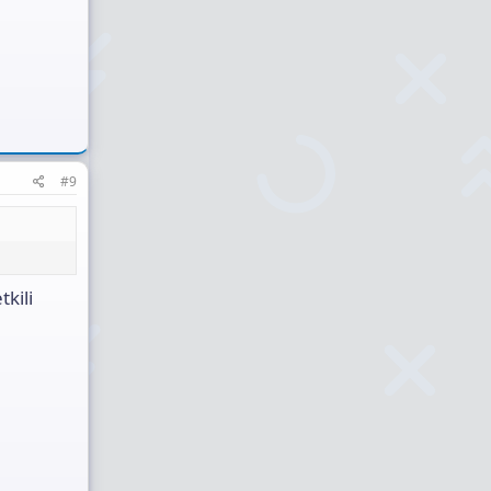
#9
kili