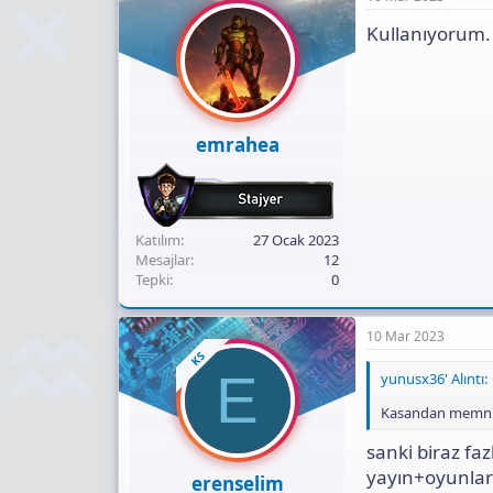
Kullanıyorum. 
emrahea
Katılım
27 Ocak 2023
Mesajlar
12
Tepki
0
10 Mar 2023
KS
E
yunusx36' Alıntı:
Kasandan memnun
sanki biraz fa
yayın+oyunla
erenselim