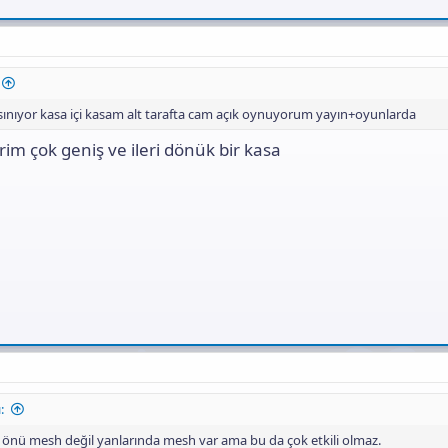
 ısınıyor kasa içi kasam alt tarafta cam açık oynuyorum yayın+oyunlarda
im çok geniş ve ileri dönük bir kasa
:
önü mesh değil yanlarında mesh var ama bu da çok etkili olmaz.