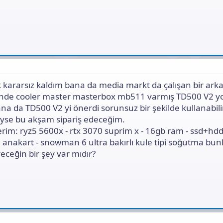
 kararsız kaldım bana da media markt da çalışan bir ark
inde cooler master masterbox mb511 varmış TD500 V2 yo
ana da TD500 V2 yi önerdi sorunsuz bir şekilde kullanabil
iyse bu akşam sipariş edeceğim.
lerim: ryz5 5600x - rtx 3070 suprim x - 16gb ram - ssd+hdd
anakart - snowman 6 ultra bakırlı kule tipi soğutma bun
eceğin bir şey var mıdır?