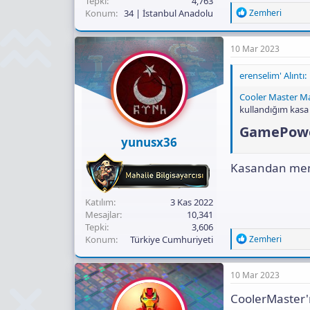
Tepki
4,763
R
Konum
34 | İstanbul Anadolu
Zemheri
e
a
c
10 Mar 2023
t
i
erenselim' Alıntı:
o
n
Cooler Master M
s
kullandığım kasa
:
GamePower
yunusx36
Kasandan mem
Katılım
3 Kas 2022
Mesajlar
10,341
Tepki
3,606
R
Konum
Türkiye Cumhuriyeti
Zemheri
e
a
c
10 Mar 2023
t
i
CoolerMaster'ı
o