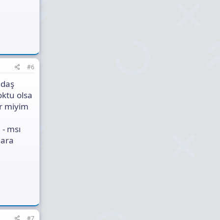
#6
adaş
ktu olsa
ir miyim
 - msı
lara
#7