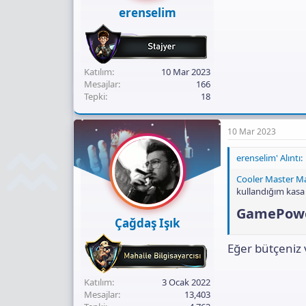
ı
erenselim
n
ı
K
o
p
Katılım
10 Mar 2023
y
Mesajlar
166
a
Tepki
18
l
a
10 Mar 2023
erenselim' Alıntı:
Cooler Master M
kullandığım kasa
GamePower
Çağdaş Işık
Eğer bütçeniz 
Katılım
3 Ocak 2022
Mesajlar
13,403