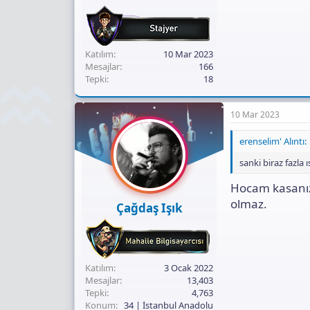
Katılım
10 Mar 2023
Mesajlar
166
Tepki
18
10 Mar 2023
erenselim' Alıntı:
sanki biraz fazla
Hocam kasanız
olmaz.
Çağdaş Işık
Katılım
3 Ocak 2022
Mesajlar
13,403
Tepki
4,763
Konum
34 | İstanbul Anadolu