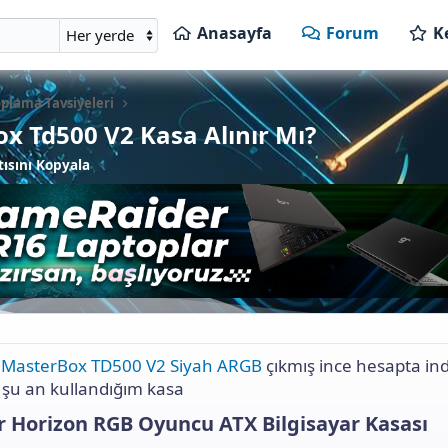
Anasayfa
Forum
K
plama Tavsiyeleri
x Td500 V2 Kasa Alınır Mı?
ısını Kopyala
 MasterBox TD500 V2 Siyah ARGB
çıkmış ince hesapta in
? şu an kullandığım kasa
Horizon RGB Oyuncu ATX Bilgisayar Kasası​