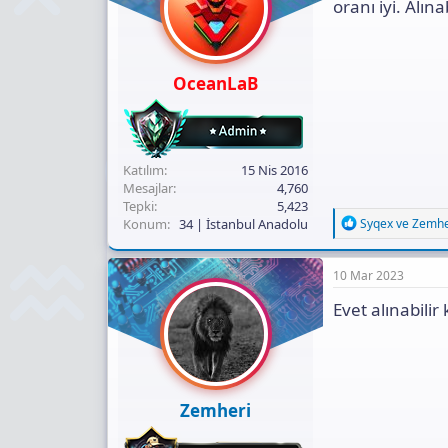
oranı iyi. Alınab
n
s
:
OceanLaB
Katılım
15 Nis 2016
Mesajlar
4,760
Tepki
5,423
R
Konum
34 | İstanbul Anadolu
Syqex
ve
Zemhe
e
a
c
10 Mar 2023
t
i
Evet alınabilir
o
n
s
:
Zemheri