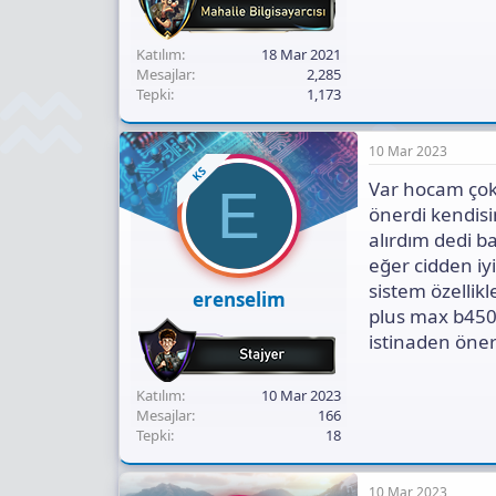
Katılım
18 Mar 2021
Mesajlar
2,285
Tepki
1,173
10 Mar 2023
KS
Var hocam çok
E
önerdi kendis
alırdım dedi b
eğer cidden iy
sistem özellik
erenselim
plus max b450 
istinaden öner
Katılım
10 Mar 2023
Mesajlar
166
Tepki
18
10 Mar 2023