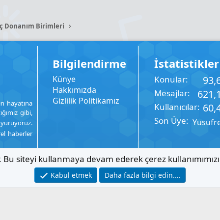
İç Donanım Birimleri
Bilgilendirme
İstatistikler
Künye
Konular
93,
Hakkımızda
Mesajlar
621,
Gizlilik Politikamız
ın hayatına
Kullanıcılar
60,
ığımız gibi,
Son Üye
Yusufr
uyuruyoruz.
rel haberler
ır. Bu siteyi kullanmaya devam ederek çerez kullanımımız
Kabul etmek
Daha fazla bilgi edin.…