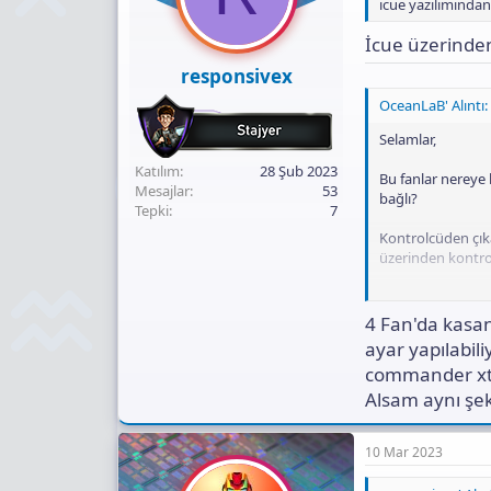
icue yazılımından
s
:
İcue üzerinde
responsivex
OceanLaB' Alıntı:
Selamlar,
Katılım
28 Şub 2023
Bu fanlar nereye 
Mesajlar
53
bağlı?
Tepki
7
Kontrolcüden çıka
üzerinden kontrol
Ekli dosyayı gör
4 Fan'da kasan
ayar yapılabil
commander xt 
Alsam aynı şek
10 Mar 2023