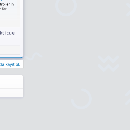
oller in
e fan
kt icue
a kayıt ol.