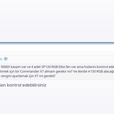
ı:
 5000X kasam var ve 4 adet SP120 RGB Elite fan var ama hızlarını kontrol e
l etmek için bir Commander XT almam gerekir mi? Ve ileride H150 RGB alacağ
e rengini ayarlamak için XT mi gerekli?
an kontrol edebilirsiniz