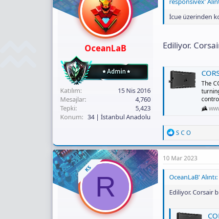
responsivex' Alınt
İcue üzerinden k
Ediliyor. Corsa
OceanLaB
CORSA
The C
Katılım
15 Nis 2016
turnin
Mesajlar
4,760
contro
Tepki
5,423
www
Konum
34 | İstanbul Anadolu
R
S C O
e
a
c
10 Mar 2023
t
KS
i
R
OceanLaB' Alıntı:
o
n
Ediliyor. Corsair
s
:
COR