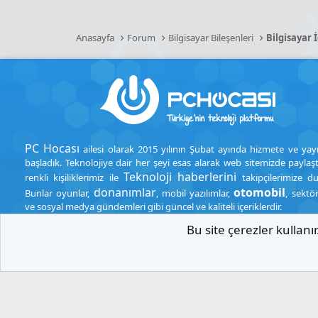
Anasayfa
Forum
Bilgisayar Bileşenleri
Bilgisayar 
PC Hocası
ailesi olarak 2015 yılının Şubat ayında hizmete ve yay
başladık. Teknolojiye dair her şeyi esas alarak web sitemizde paylaşt
Teknoloji haberlerini
renkli kişiliklerimiz ile
takipçilerimize d
donanımlar
otomobil
Bunlar oyunlar,
, mobil yazılımlar,
, sektö
ve sosyal medya gündemleri gibi güncel ve kaliteli içeriklerdir.
Bu site çerezler kullan
.