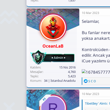
Tepki
1,637
10 Mar 2023
Selamlar,
Bu fanlar nere
yoksa anakarta
OceanLaB
Kontrolcüden ç
edilir. Ancak 
iCue yazılımı ü
Katılım
15 Nis 2016
Mesajlar
4,760
Tepki
5,423
Konum
34 | İstanbul Anadolu
R
S C O
e
a
c
10 Mar 2023
t
KS
i
R
TibetBey' Alıntı:
o
n