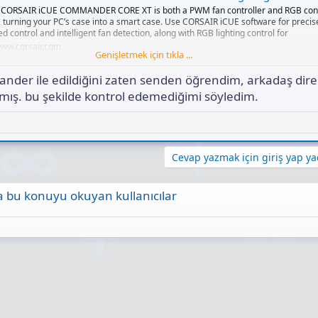
 CORSAIR iCUE COMMANDER CORE XT is both a PWM fan controller and RGB contr
 turning your PC’s case into a smart case. Use CORSAIR iCUE software for precis
d control and intelligent fan detection, along with RGB lighting control for
ww.corsair.com
Genişletmek için tıkla ...
er ile edildiğini zaten senden öğrendim, arkadaş dire
mış. bu şekilde kontrol edemediğimi söyledim.
Cevap yazmak için giriş yap yad
 bu konuyu okuyan kullanıcılar
ta
Link