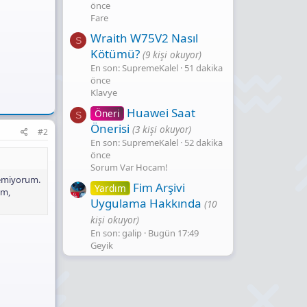
önce
Fare
Wraith W75V2 Nasıl
S
Kötümü?
(9 kişi okuyor)
En son: SupremeKalel
51 dakika
önce
Klavye
Huawei Saat
Öneri
S
Önerisi
(3 kişi okuyor)
#2
En son: SupremeKalel
52 dakika
önce
Sorum Var Hocam!
demiyorum.
Fim Arşivi
Yardım
ım,
Uygulama Hakkında
(10
kişi okuyor)
En son: galip
Bugün 17:49
Geyik