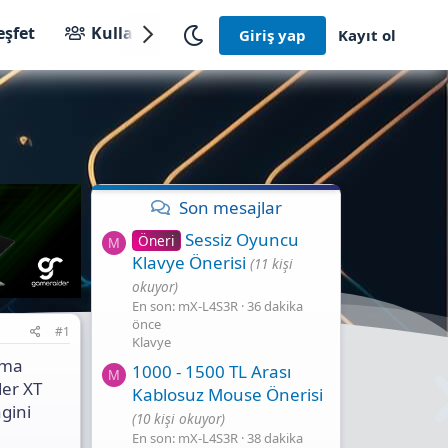
eşfet
Kullanıcılar
Giriş yap
Kayıt ol
Son mesajlar
Sessiz Oyuncu
Öneri
M
Klavye Önerisi
(11 kişi
okuyor)
En son: mX-L4S3R
36 dakika
önce
#1
Klavye
ama
1000 - 1500 TL Arası
M
der XT
Kablosuz Mouse Önerisi
gini
(10 kişi okuyor)
En son: mX-L4S3R
38 dakika