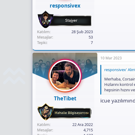
ı
responsivex
n
ı
K
o
p
Katılım
28 Şub 2023
y
Mesajlar
53
a
Tepki
7
l
a
10 Mar 2023
responsivex' Alınt
Merhaba, Corsair
Hızlarını kontro
hepsinin hızını v
TheTibet
icue yazılımınd
Katılım
22 Ara 2022
Mesajlar
4,715