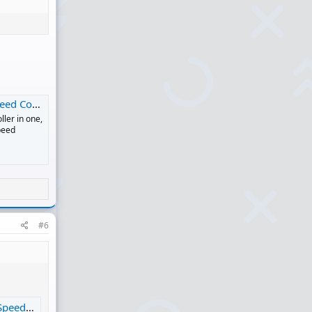
troller
ler in one,
peed
#6
roller