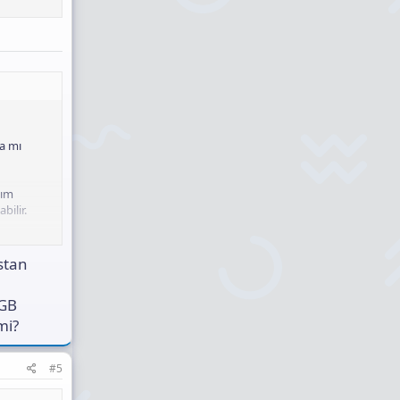
ta mı
lım
bilir.
stan
RGB
mi?
#5