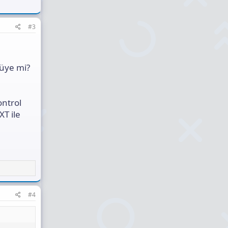
#3
cüye mi?
ontrol
XT ile
#4