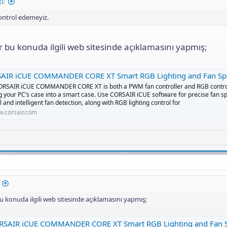
ı:
ontrol edemeyiz.
ir bu konuda ilgili web sitesinde açıklamasını yapmış;
IR iCUE COMMANDER CORE XT Smart RGB Lighting and Fan Speed Con
ORSAIR iCUE COMMANDER CORE XT is both a PWM fan controller and RGB control
g your PC’s case into a smart case. Use CORSAIR iCUE software for precise fan s
l and intelligent fan detection, along with RGB lighting control for
.corsair.com
 bu konuda ilgili web sitesinde açıklamasını yapmış;
SAIR iCUE COMMANDER CORE XT Smart RGB Lighting and Fan Speed Cont