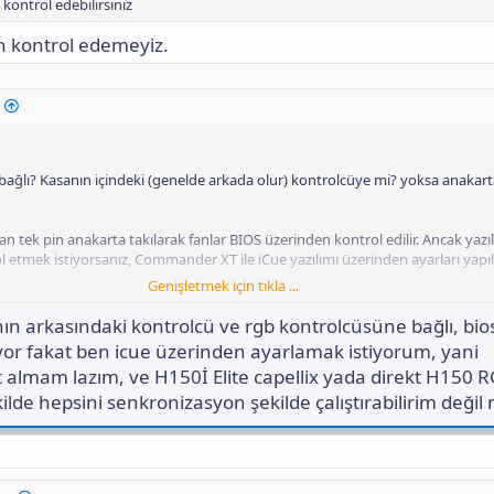
 kontrol edebilirsiniz
n kontrol edemeyiz.
bağlı? Kasanın içindeki (genelde arkada olur) kontrolcüye mi? yoksa anakar
n tek pin anakarta takılarak fanlar BIOS üzerinden kontrol edilir. Ancak yazı
 etmek istiyorsanız, Commander XT ile iCue yazılımı üzerinden ayarları yapıla
Genişletmek için tıkla ...
üntüle 16634
ın arkasındaki kontrolcü ve rgb kontrolcüsüne bağlı, bio
iyor fakat ben icue üzerinden ayarlamak istiyorum, yani
almam lazım, ve H150İ Elite capellix yada direkt H150 
ilde hepsini senkronizasyon şekilde çalıştırabilirim değil 