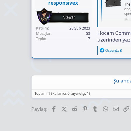
responsivex
The
one,
spee
w
Katılım
28 Şub 2023
Hocam Command
Mesajlar
53
Tepki
7
üzerinden yaz
R
OceanLaB
e
a
c
t
i
o
Şu anda
n
s
:
Toplam: 1 (Kullanıcı: 0, ziyaretçi: 1)
Facebook
X (Twitter)
Reddit
Pinterest
Tumblr
WhatsApp
E-pos
Paylaş: