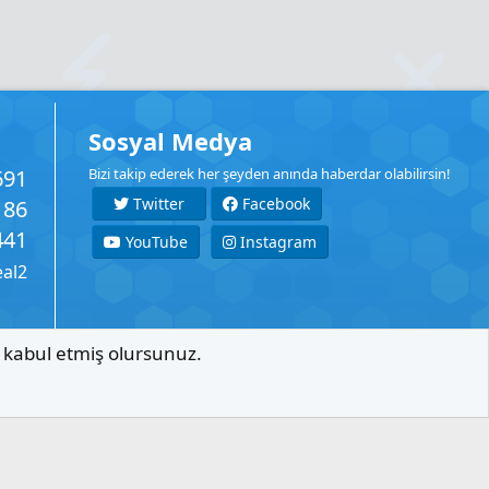
Sosyal Medya
691
Bizi takip ederek her şeyden anında haberdar olabilirsin!
Twitter
Facebook
186
441
YouTube
Instagram
eal2
ı kabul etmiş olursunuz.
İletişim
Şartlar
Gizlilik
Yardım
Anasayfa
R
S
S