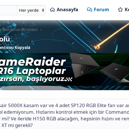
Anasayfa
Forum
K
İç Donanım Birimleri
olü
ntısını Kopyala
air 5000X kasam var ve 4 adet SP120 RGB Elite fan var 
rol edemiyorum. Hızlarını kontrol etmek için bir Comman
mi? Ve ileride H150 RGB alacağım, hepsinin hızını ve ren
 XT mi gerekli?