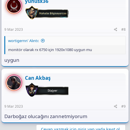
yunusx36
9 Mar 2023
#8
wortigernn' Alıntı:
monitör olarak rx 6750 için 1920x1080 uygun mu
uygun
Can Akbaş
9 Mar 2023
#9
Darboğaz olucağını zannetmiyorum
Cevap yazmak için giriş yap yada kayıt ol.