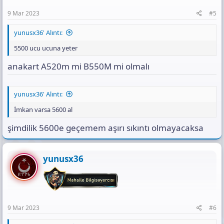
9 Mar 2023
#5
yunusx36' Alıntı:
5500 ucu ucuna yeter
anakart A520m mi B550M mi olmalı
yunusx36' Alıntı:
İmkan varsa 5600 al
şimdilik 5600e geçemem aşırı sıkıntı olmayacaksa
yunusx36
9 Mar 2023
#6