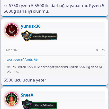
s
rx 6750 ryzen 5 5500 ile darboğaz yapar mı. Ryzen 5
ı
n
5600g daha iyi olur mu.
ı
K
o
yunusx36
p
y
a
l
a
9 Mar 2023
#2
wortigernn' Alıntı:
rx 6750 ryzen 5 5500 ile darboğaz yapar mı. Ryzen 5 5600g daha iyi
olur mu.
5500 ucu ucuna yeter
SneaX