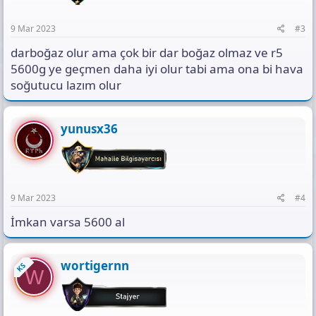
9 Mar 2023
#3
darboğaz olur ama çok bir dar boğaz olmaz ve r5
5600g ye geçmen daha iyi olur tabi ama ona bi hava
soğutucu lazım olur
yunusx36
9 Mar 2023
#4
İmkan varsa 5600 al
wortigernn
KS
W