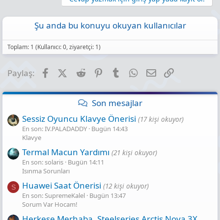
Şu anda bu konuyu okuyan kullanıcılar
Toplam: 1 (Kullanıcı: 0, ziyaretçi: 1)
Facebook
X (Twitter)
Reddit
Pinterest
Tumblr
WhatsApp
E-posta
Link
Paylaş:
Son mesajlar
Sessiz Oyuncu Klavye Önerisi
(17 kişi okuyor)
En son: IV.PALADADDY
Bugün 14:43
Klavye
Termal Macun Yardımı
(21 kişi okuyor)
En son: solaris
Bugün 14:11
Isınma Sorunları
Huawei Saat Önerisi
(12 kişi okuyor)
S
En son: SupremeKalel
Bugün 13:47
Sorum Var Hocam!
Herkese Merhaba, Steelseries Arctis Nova 3X