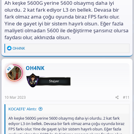
Ah keşke 5600G yerine 5600 olsaymış daha iyi
olurdu. 2 kat fark ediyor L3 ön bellek. Devasa bir
fark olmaz ama çoğu oyunda biraz FPS farkı olur.
Yine de gayet iyi bir sistem hayırlı olsun. Eğer fazla
maliyeti olmadan 5600 ile değiştirme şansınız olursa
faydası olur, aklınızda olsun.
R
OH4NK
e
a
c
t
OH4NK
KS
i
o
n
s
:
10 Mar 2023
#11
KOCAEFE' Alıntı:
Ah keşke 5600G yerine 5600 olsaymış daha iyi olurdu. 2 kat fark
ediyor L3 ön bellek. Devasa bir fark olmaz ama çoğu oyunda biraz
FPS farkı olur. Yine de gayet iyi bir sistem hayırlı olsun. Eğer fazla