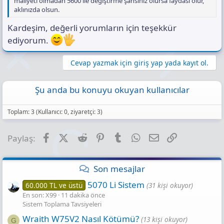
maliyeti olmadan 5600 ile değiştirme şansınız olursa faydası olur,
aklınızda olsun.
Kardeşim, değerli yorumların için teşekkür
ediyorum.
Cevap yazmak için giriş yap yada kayıt ol.
Şu anda bu konuyu okuyan kullanıcılar
Toplam: 3 (Kullanıcı: 0, ziyaretçi: 3)
Facebook
X (Twitter)
Reddit
Pinterest
Tumblr
WhatsApp
E-posta
Link
Paylaş:
Son mesajlar
5070 Li Sistem
60.000 TL ve üstü
(31 kişi okuyor)
En son: X99
11 dakika önce
Sistem Toplama Tavsiyeleri
Wraith W75V2 Nasıl Kötümü?
(13 kişi okuyor)
G