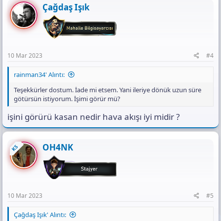
Çağdaş Işık
10 Mar 2023
#4
rainman34' Alıntı:
Teşekkürler dostum. İade mi etsem. Yani ileriye dönük uzun süre
götürsün istiyorum. İşimi görür mü?
işini görürü kasan nedir hava akışı iyi midir ?
OH4NK
KS
10 Mar 2023
#5
Çağdaş Işık' Alıntı: