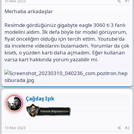
a
h
t
10 Mar 2023
#1
n
i
ı
Merhaba arkadaşlar
s
ı
n
Resimde gördüğünüz gigabyte eagle 3060 ti 3 fanlı
ı
modelini aldım. İlk defa böyle bir model görüyorum,
K
fiyat önceliğim olduğu için tercih ettim. Youtube'da
o
p
da inceleme videolarını bulamadım. Yorumlar da çok
y
kısıtlı, o yüzden kartı daha açmadım. Eğer kullanan
a
varsa kart hakkında yorum yazabilir mi.
l
a
Çağdaş Işık
10 Mar 2023
#2