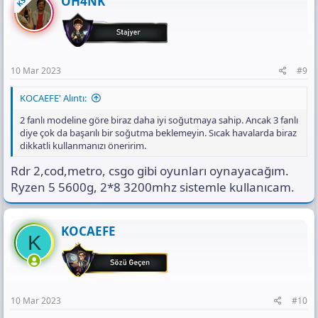
OH4NK
KS
i
o
n
s
:
10 Mar 2023
#9
KOCAEFE' Alıntı:
2 fanlı modeline göre biraz daha iyi soğutmaya sahip. Ancak 3 fanlı
diye çok da başarılı bir soğutma beklemeyin. Sıcak havalarda biraz
dikkatli kullanmanızı öneririm.
Rdr 2,cod,metro, csgo gibi oyunları oynayacağım.
Ryzen 5 5600g, 2*8 3200mhz sistemle kullanıcam.
KOCAEFE
K
10 Mar 2023
#10