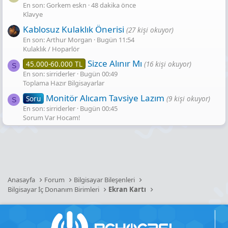
En son: Gorkem eskn
48 dakika önce
Klavye
Kablosuz Kulaklık Önerisi
(27 kişi okuyor)
En son: Arthur Morgan
Bugün 11:54
Kulaklık / Hoparlör
Sizce Alınır Mı
45.000-60.000 TL
(16 kişi okuyor)
S
En son: sirriderler
Bugün 00:49
Toplama Hazır Bilgisayarlar
Monitör Alıcam Tavsiye Lazım
Soru
(9 kişi okuyor)
S
En son: sirriderler
Bugün 00:45
Sorum Var Hocam!
Anasayfa
Forum
Bilgisayar Bileşenleri
Bilgisayar İç Donanım Birimleri
Ekran Kartı