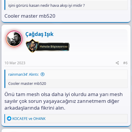
işini görürü kasan nedir hava akışı iyi midir ?
Cooler master mb520
Çağdaş Işık
10 Mar 2023
#6
rainman34' Alıntı:
Cooler master mb520
Önü tam mesh olsa daha iyi olurdu ama yarı mesh
sayılır çok sorun yaşayacağınız zannetmem diğer
arkadaşlarında fikrini alın.
R
KOCAEFE
ve
OH4NK
e
a