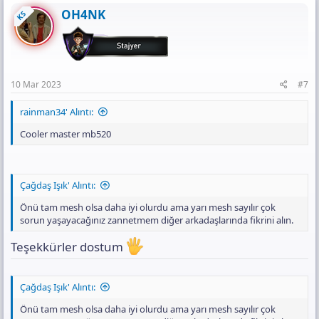
c
t
OH4NK
KS
i
o
n
s
:
10 Mar 2023
#7
rainman34' Alıntı:
Cooler master mb520
Çağdaş Işık' Alıntı:
Önü tam mesh olsa daha iyi olurdu ama yarı mesh sayılır çok
sorun yaşayacağınız zannetmem diğer arkadaşlarında fikrini alın.
Teşekkürler dostum
Çağdaş Işık' Alıntı:
Önü tam mesh olsa daha iyi olurdu ama yarı mesh sayılır çok