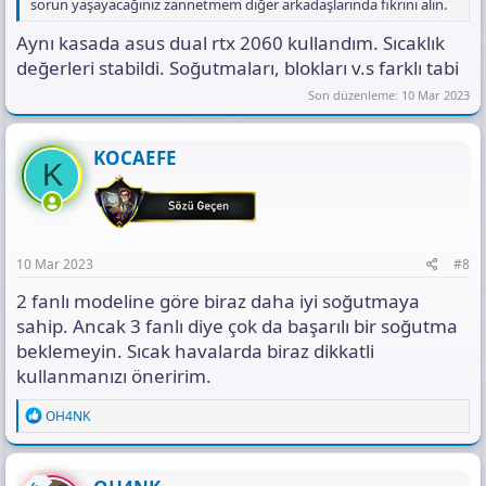
sorun yaşayacağınız zannetmem diğer arkadaşlarında fikrini alın.
Aynı kasada asus dual rtx 2060 kullandım. Sıcaklık
değerleri stabildi. Soğutmaları, blokları v.s farklı tabi
Son düzenleme:
10 Mar 2023
KOCAEFE
K
10 Mar 2023
#8
2 fanlı modeline göre biraz daha iyi soğutmaya
sahip. Ancak 3 fanlı diye çok da başarılı bir soğutma
beklemeyin. Sıcak havalarda biraz dikkatli
kullanmanızı öneririm.
R
OH4NK
e
a
c
t