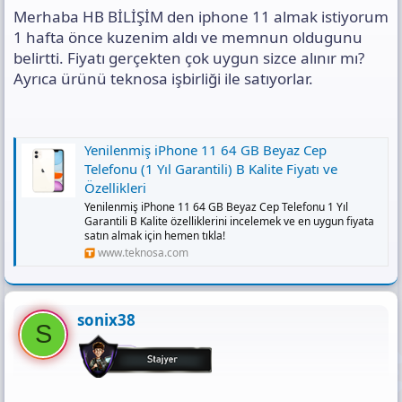
n
i
ı
Merhaba HB BİLİŞİM den iphone 11 almak istiyorum
s
ı
1 hafta önce kuzenim aldı ve memnun oldugunu
n
belirtti. Fiyatı gerçekten çok uygun sizce alınır mı?
ı
Ayrıca ürünü teknosa işbirliği ile satıyorlar.
K
o
p
y
a
Yenilenmiş iPhone 11 64 GB Beyaz Cep
l
Telefonu (1 Yıl Garantili) B Kalite Fiyatı ve
a
Özellikleri
Yenilenmiş iPhone 11 64 GB Beyaz Cep Telefonu 1 Yıl
Garantili B Kalite özelliklerini incelemek ve en uygun fiyata
satın almak için hemen tıkla!
www.teknosa.com
sonix38
S