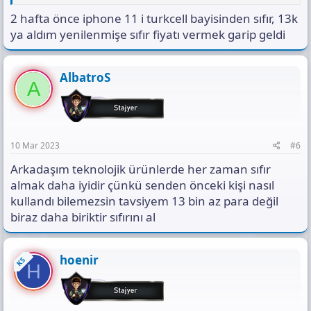
Özellikleri
2 hafta önce iphone 11 i turkcell bayisinden sıfır, 13k
Yenilenmiş iPhone 11 64 GB Beyaz Cep Telefonu 1 Yıl
Garantili B Kalite özelliklerini incelemek ve en uygun
ya aldım yenilenmişe sıfır fiyatı vermek garip geldi
fiyata satın almak için hemen tıkla!
www.teknosa.com
AlbatroS
A
10 Mar 2023
#6
Arkadaşım teknolojik ürünlerde her zaman sıfır
almak daha iyidir çünkü senden önceki kişi nasıl
kullandı bilemezsin tavsiyem 13 bin az para değil
biraz daha biriktir sıfırını al
hoenir
KS
H