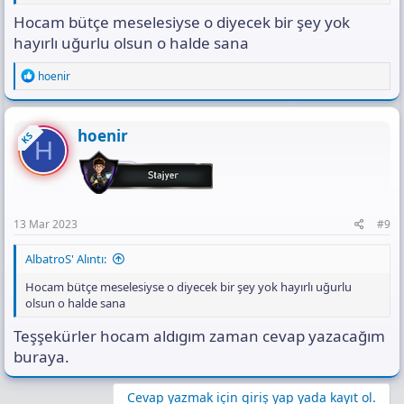
Hocam bütçe meselesiyse o diyecek bir şey yok
hayırlı uğurlu olsun o halde sana
R
hoenir
e
a
c
t
hoenir
KS
H
i
o
n
s
:
13 Mar 2023
#9
AlbatroS' Alıntı:
Hocam bütçe meselesiyse o diyecek bir şey yok hayırlı uğurlu
olsun o halde sana
Teşşekürler hocam aldıgım zaman cevap yazacağım
buraya.
Cevap yazmak için giriş yap yada kayıt ol.