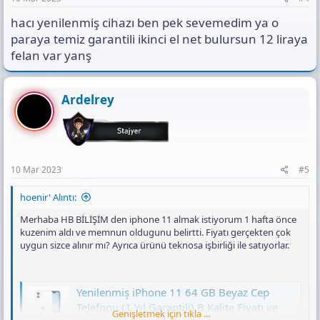
hacı yenilenmiş cihazı ben pek sevemedim ya o
paraya temiz garantili ikinci el net bulursun 12 liraya
felan var yanş
Ardelrey
10 Mar 2023
#5
hoenir' Alıntı:
Merhaba HB BİLİŞİM den iphone 11 almak istiyorum 1 hafta önce
kuzenim aldı ve memnun oldugunu belirtti. Fiyatı gerçekten çok
uygun sizce alınır mı? Ayrıca ürünü teknosa işbirliği ile satıyorlar.
Yenilenmiş iPhone 11 64 GB Beyaz Cep
Telefonu (1 Yıl Garantili) B Kalite Fiyatı ve
Genişletmek için tıkla ...