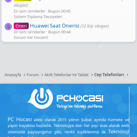
okuyor)
En son: sirriderler
Bugün 00:45
Sistem Toplama Tavsiyeleri
Huawei Saat Önerisi
Öneri
(12 kişi okuyor)
S
En son: sirriderler
Bugün 00:44
Sorum Var Hocam!
Anasayfa
Forum
Akıllı Telefonlar Ve Tablet
Cep Telefonları
PC Hocası
ailesi olarak 2015 yılının Şubat ayında hizmete ve
yayın hayatına başladık. Teknolojiye dair her şeyi esas alarak web
Teknoloji
sitemizde paylaştığımız gibi, renkli kişiliklerimiz ile