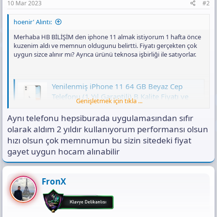
10 Mar 2023
#2
hoenir' Alıntı:
Merhaba HB BİLİŞİM den iphone 11 almak istiyorum 1 hafta önce
kuzenim aldı ve memnun oldugunu belirtti. Fiyatı gerçekten çok
uygun sizce alınır mı? Ayrıca ürünü teknosa işbirliği ile satıyorlar.
Yenilenmiş iPhone 11 64 GB Beyaz Cep
Telefonu (1 Yıl Garantili) B Kalite Fiyatı ve
Genişletmek için tıkla ...
Özellikleri
Aynı telefonu hepsiburada uygulamasından sıfır
Yenilenmiş iPhone 11 64 GB Beyaz Cep Telefonu 1 Yıl
Garantili B Kalite özelliklerini incelemek ve en uygun
olarak aldım 2 yıldır kullanıyorum performansı olsun
fiyata satın almak için hemen tıkla!
hızı olsun çok memnumun bu sizin sitedeki fiyat
www.teknosa.com
gayet uygun hocam alınabilir
FronX