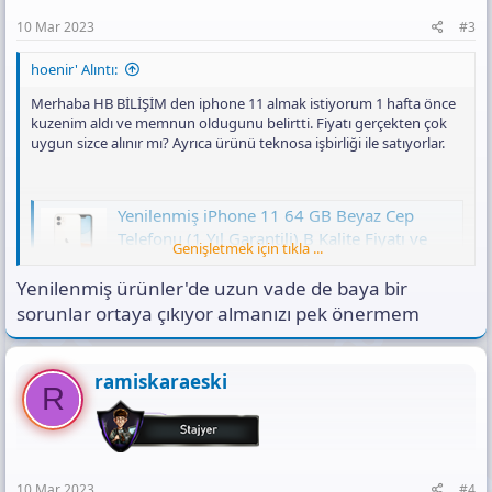
10 Mar 2023
#3
hoenir' Alıntı:
Merhaba HB BİLİŞİM den iphone 11 almak istiyorum 1 hafta önce
kuzenim aldı ve memnun oldugunu belirtti. Fiyatı gerçekten çok
uygun sizce alınır mı? Ayrıca ürünü teknosa işbirliği ile satıyorlar.
Yenilenmiş iPhone 11 64 GB Beyaz Cep
Telefonu (1 Yıl Garantili) B Kalite Fiyatı ve
Genişletmek için tıkla ...
Özellikleri
Yenilenmiş ürünler'de uzun vade de baya bir
Yenilenmiş iPhone 11 64 GB Beyaz Cep Telefonu 1 Yıl
Garantili B Kalite özelliklerini incelemek ve en uygun
sorunlar ortaya çıkıyor almanızı pek önermem
fiyata satın almak için hemen tıkla!
www.teknosa.com
ramiskaraeski
R
10 Mar 2023
#4