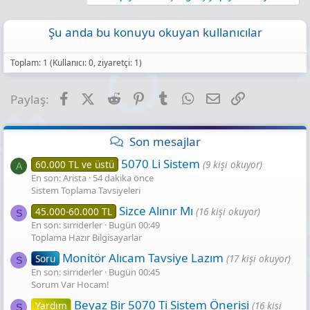
Şu anda bu konuyu okuyan kullanıcılar
Toplam: 1 (Kullanıcı: 0, ziyaretçi: 1)
Facebook
X (Twitter)
Reddit
Pinterest
Tumblr
WhatsApp
E-posta
Link
Paylaş:
Son mesajlar
5070 Li Sistem
60.000 TL ve üstü
(9 kişi okuyor)
A
En son: Arista
54 dakika önce
Sistem Toplama Tavsiyeleri
Sizce Alınır Mı
45.000-60.000 TL
(16 kişi okuyor)
S
En son: sirriderler
Bugün 00:49
Toplama Hazır Bilgisayarlar
Monitör Alıcam Tavsiye Lazım
Soru
(17 kişi okuyor)
S
En son: sirriderler
Bugün 00:45
Sorum Var Hocam!
Beyaz Bir 5070 Ti Sistem Önerisi
Yardım
(16 kişi
S