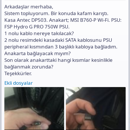
s
Arkadaşlar merhaba,
ı
n
Sistem topluyorum. Bir konuda kafam karıştı.
ı
Kasa Antec DP503. Anakart; MSI B760-P Wi-Fi. PSU:
K
FSP Hydro G PRO 750W PSU.
o
1 nolu kablo nereye takılacak?
p
y
2 nolu resimdeki kasadaki SATA kablosunu PSU
a
peripheral kısmından 3 başlıklı kabloya bağladım.
l
Anakarta bağlayacak mıyım?
a
Son olarak anakarttaki hangi kısımlar kesinlikle
bağlanmak zorunda?
Teşekkürler.
Ekli dosyalar