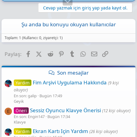
Cevap yazmak için giriş yap yada kayıt ol.
Şu anda bu konuyu okuyan kullanıcılar
Toplam: 1 (Kullanıcı: 0, ziyaretçi: 1)
Facebook
X (Twitter)
Reddit
Pinterest
Tumblr
WhatsApp
E-posta
Link
Paylaş:
Son mesajlar
Fim Arşivi Uygulama Hakkında
Yardım
(9 kişi
okuyor)
En son: galip
Bugün 17:49
Geyik
Sessiz Oyuncu Klavye Önerisi
Öneri
(12 kişi okuyor)
E
En son: Engin147
Bugün 17:34
Klavye
Ekran Kartı Için Yardım
Yardım
(26 kişi okuyor)