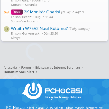
En son: galip
Bugün 15:10
Donanım Sorunları
2K Monitör Önerisi
Öneri
(21 kişi okuyor)
En son: Beepz1
Bugün 11:44
Sorum Var Hocam!
Wraith W75V2 Nasıl Kötümü?
(7 kişi okuyor)
G
En son: Gorkem eskn
Dün 23:20
Klavye
Anasayfa
Forum
Bilgisayar ve İnternet Sorunları
Donanım Sorunları
PC Hocası
ailesi olarak 2015 yılının Şubat ayında hizmete ve