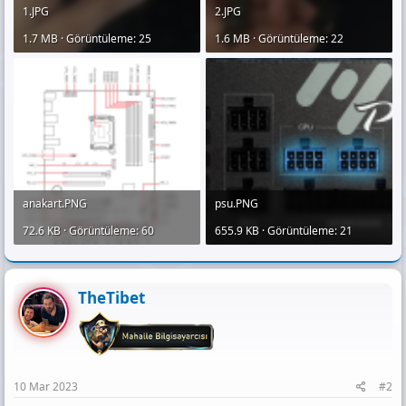
1.JPG
2.JPG
1.7 MB · Görüntüleme: 25
1.6 MB · Görüntüleme: 22
anakart.PNG
psu.PNG
72.6 KB · Görüntüleme: 60
655.9 KB · Görüntüleme: 21
TheTibet
10 Mar 2023
#2