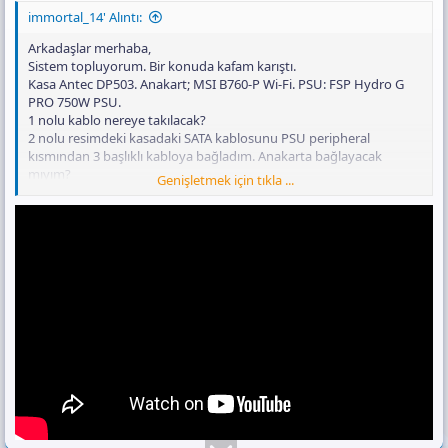
immortal_14' Alıntı:
Arkadaşlar merhaba,
Sistem topluyorum. Bir konuda kafam karıştı.
Kasa Antec DP503. Anakart; MSI B760-P Wi-Fi. PSU: FSP Hydro G
PRO 750W PSU.
1 nolu kablo nereye takılacak?
2 nolu resimdeki kasadaki SATA kablosunu PSU peripheral
kısmından 3 başlıklı kabloya bağladım. Anakarta bağlayacak
mıyım?
Genişletmek için tıkla ...
Son olarak anakarttaki hangi kısımlar kesinlikle bağlanmak
zorunda?
Teşekkürler.