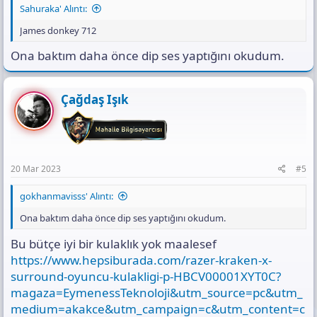
Sahuraka' Alıntı:
James donkey 712
Ona baktım daha önce dip ses yaptığını okudum.
Çağdaş Işık
20 Mar 2023
#5
gokhanmavisss' Alıntı:
Ona baktım daha önce dip ses yaptığını okudum.
Bu bütçe iyi bir kulaklık yok maalesef
https://www.hepsiburada.com/razer-kraken-x-
surround-oyuncu-kulakligi-p-HBCV00001XYT0C?
magaza=EymenessTeknoloji&utm_source=pc&utm_
medium=akakce&utm_campaign=c&utm_content=c