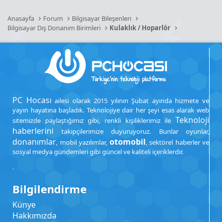
Anasayfa
Forum
Bilgisayar Bileşenleri
Bilgisayar Dış Donanım Birimleri
Kulaklık / Hoparlör
PC Hocası
ailesi olarak 2015 yılının Şubat ayında hizmete ve
yayın hayatına başladık. Teknolojiye dair her şeyi esas alarak web
Teknoloji
sitemizde paylaştığımız gibi, renkli kişiliklerimiz ile
haberlerini
takipçilerimize duyuruyoruz. Bunlar oyunlar,
donanımlar
otomobil
, mobil yazılımlar,
, sektörel haberler ve
sosyal medya gündemleri gibi güncel ve kaliteli içeriklerdir.
.
Bilgilendirme
Künye
Hakkımızda