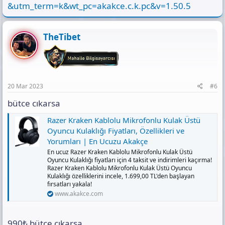
&utm_term=k&wt_pc=akakce.c.k.pc&v=1.50.5
TheTibet
20 Mar 2023
#6
bütce cıkarsa
Razer Kraken Kablolu Mikrofonlu Kulak Üstü
Oyuncu Kulaklığı Fiyatları, Özellikleri ve
Yorumları | En Ucuzu Akakçe
En ucuz Razer Kraken Kablolu Mikrofonlu Kulak Üstü
Oyuncu Kulaklığı fiyatları için 4 taksit ve indirimleri kaçırma!
Razer Kraken Kablolu Mikrofonlu Kulak Üstü Oyuncu
Kulaklığı özelliklerini incele, 1.699,00 TL'den başlayan
fırsatları yakala!
www.akakce.com
990₺ bütce cıkarsa