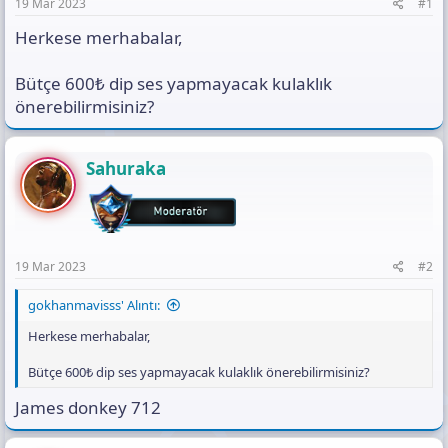
a
h
t
19 Mar 2023
#1
n
i
ı
Herkese merhabalar,
s
ı
n
Bütçe 600₺ dip ses yapmayacak kulaklık
ı
önerebilirmisiniz?
K
o
p
y
Sahuraka
a
l
a
19 Mar 2023
#2
gokhanmavisss' Alıntı:
Herkese merhabalar,
Bütçe 600₺ dip ses yapmayacak kulaklık önerebilirmisiniz?
James donkey 712