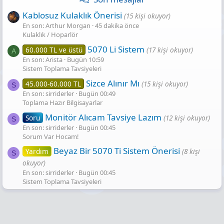
Kablosuz Kulaklık Önerisi
(15 kişi okuyor)
En son: Arthur Morgan
45 dakika önce
Kulaklık / Hoparlör
5070 Li Sistem
60.000 TL ve üstü
(17 kişi okuyor)
A
En son: Arista
Bugün 10:59
Sistem Toplama Tavsiyeleri
Sizce Alınır Mı
45.000-60.000 TL
(15 kişi okuyor)
S
En son: sirriderler
Bugün 00:49
Toplama Hazır Bilgisayarlar
Monitör Alıcam Tavsiye Lazım
Soru
(12 kişi okuyor)
S
En son: sirriderler
Bugün 00:45
Sorum Var Hocam!
Beyaz Bir 5070 Ti Sistem Önerisi
Yardım
(8 kişi
S
okuyor)
En son: sirriderler
Bugün 00:45
Sistem Toplama Tavsiyeleri