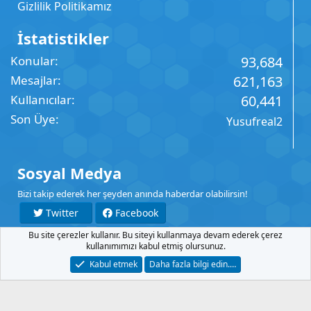
Gizlilik Politikamız
İstatistikler
Konular
93,684
Mesajlar
621,163
Kullanıcılar
60,441
Son Üye
Yusufreal2
Sosyal Medya
Bizi takip ederek her şeyden anında haberdar olabilirsin!
Twitter
Facebook
Bu site çerezler kullanır. Bu siteyi kullanmaya devam ederek çerez
YouTube
Instagram
kullanımımızı kabul etmiş olursunuz.
Kabul etmek
Daha fazla bilgi edin.…
İletişim
Şartlar
Gizlilik
Yardım
Anasayfa
R
S
S