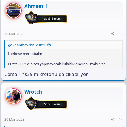
Ahmeet_1
19 Mar 2023
#3
gokhanmavisss' Alıntı:
Herkese merhabalar,
Bütçe 600₺ dip ses yapmayacak kulaklık önerebilirmisiniz?
Corsair hs35 mikrofonu da cikabiliyor
Wrotch
KS
20 Mar 2023
#4