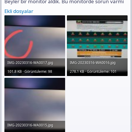
Beyler bir monitor aldik. Bu monitörde sorun varmi
s
ı
Ekli dosyalar
n
ı
K
o
p
y
a
l
a
IMG-20230316-WA0017.jpg
IMG-20230316-WA0016.jpg
101.8 KB · Görüntüleme: 98
278.1 KB · Görüntüleme: 101
IMG-20230316-WA0015.jpg