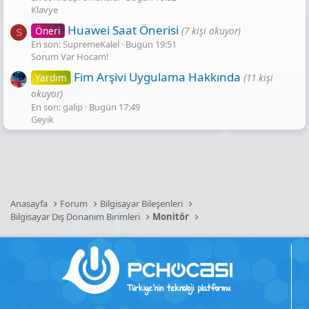
Klavye
Huawei Saat Önerisi
Öneri
(7 kişi okuyor)
S
En son: SupremeKalel
Bugün 19:51
Sorum Var Hocam!
Fim Arşivi Uygulama Hakkında
Yardım
(11 kişi
okuyor)
En son: galip
Bugün 17:49
Geyik
Anasayfa
Forum
Bilgisayar Bileşenleri
Bilgisayar Dış Donanım Birimleri
Monitör