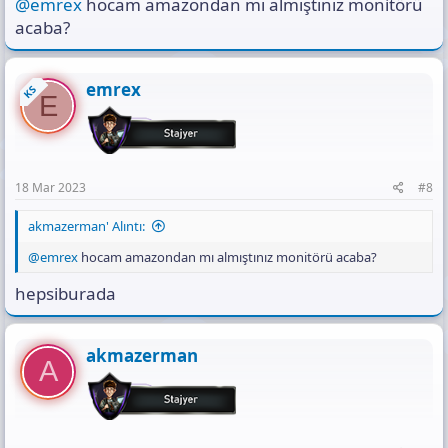
@emrex
hocam amazondan mı almıştınız monitörü
acaba?
emrex
KS
E
18 Mar 2023
#8
akmazerman' Alıntı:
@emrex
hocam amazondan mı almıştınız monitörü acaba?
hepsiburada
akmazerman
A