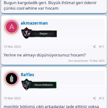
Bugun kargoladik geri. Büyük ihtimal geri ödenir
çünkü cool whine var hocam
akmazerman
A
19 Mar 2023
#11
Yerine ne almayı düşünüyorsunuz hocam?
Son düzenleme:
19 Mar 2023
RaYles
19 Mar 2023
#12
monitör kötümü çıktı arkadaşlar iade ettiniz yoksa