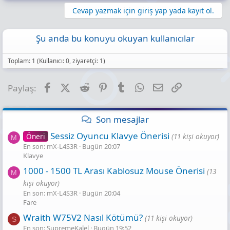
Cevap yazmak için giriş yap yada kayıt ol.
Şu anda bu konuyu okuyan kullanıcılar
Toplam: 1 (Kullanıcı: 0, ziyaretçi: 1)
Facebook
X (Twitter)
Reddit
Pinterest
Tumblr
WhatsApp
E-posta
Link
Paylaş:
Son mesajlar
Sessiz Oyuncu Klavye Önerisi
Öneri
(11 kişi okuyor)
M
En son: mX-L4S3R
Bugün 20:07
Klavye
1000 - 1500 TL Arası Kablosuz Mouse Önerisi
(13
M
kişi okuyor)
En son: mX-L4S3R
Bugün 20:04
Fare
Wraith W75V2 Nasıl Kötümü?
(11 kişi okuyor)
S
En son: SupremeKalel
Bugün 19:52