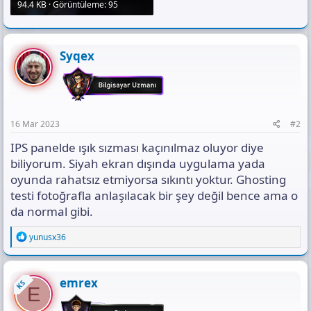
94.4 KB · Görüntüleme: 95
Syqex
16 Mar 2023
#2
IPS panelde ışık sızması kaçınılmaz oluyor diye
biliyorum. Siyah ekran dışında uygulama yada
oyunda rahatsız etmiyorsa sıkıntı yoktur. Ghosting
testi fotoğrafla anlaşılacak bir şey değil bence ama o
da normal gibi.
R
yunusx36
e
a
c
t
emrex
KS
E
i
o