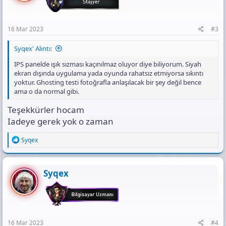
n
s
:
16 Mar 2023
#3
Syqex' Alıntı:
IPS panelde ışık sızması kaçınılmaz oluyor diye biliyorum. Siyah
ekran dışında uygulama yada oyunda rahatsız etmiyorsa sıkıntı
yoktur. Ghosting testi fotoğrafla anlaşılacak bir şey değil bence
ama o da normal gibi.
Teşekkürler hocam
Iadeye gerek yok o zaman
R
Syqex
e
a
c
t
Syqex
i
o
n
s
:
16 Mar 2023
#4