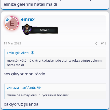
elinize gelenmi hatalı maldı
emrex
KS
E
19 Mar 2023
#13
Ersin Işık' Alıntı:
monitör kötümü çıktı arkadaşlar iade ettiniz yoksa elinize gelenmi
hatalı maldı
ses çıkıyor monitörde
akmazerman' Alıntı:
Yerine ne almayı düşünüyorsunuz hocam?
bakıyoruz şuanda