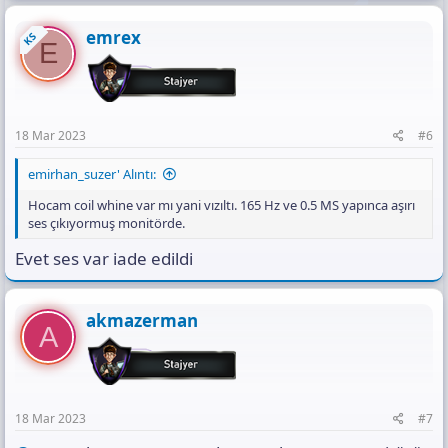
emrex
KS
E
18 Mar 2023
#6
emirhan_suzer' Alıntı:
Hocam coil whine var mı yani vızıltı. 165 Hz ve 0.5 MS yapınca aşırı
ses çıkıyormuş monitörde.
Evet ses var iade edildi
akmazerman
A
18 Mar 2023
#7