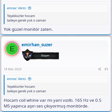
emrex' Alıntı:
Teşekkürler hocam
Iadeye gerek yok o zaman
Yok güzel monitör zaten.
emirhan_suzer
E
18 Mar 2023
#5
emrex' Alıntı:
Teşekkürler hocam
Iadeye gerek yok o zaman
Hocam coil whine var mı yani vızıltı. 165 Hz ve 0.5
MS yapınca aşırı ses çıkıyormuş monitörde.