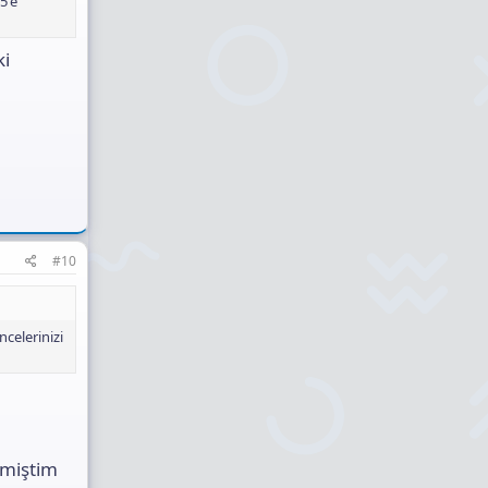
5'e
ki
#10
celerinizi
emiştim