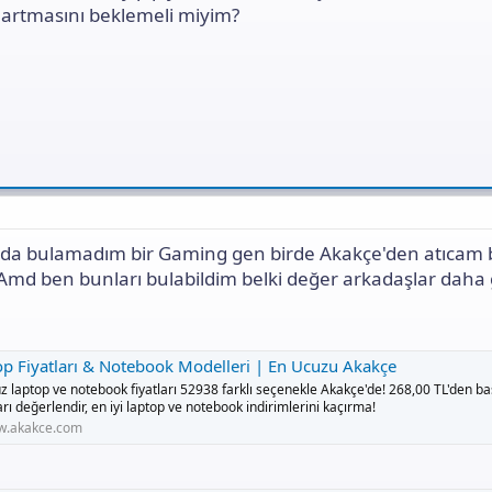
ı
n artmasını beklemeli miyim?
n
ı
K
o
p
y
a
l
a
da bulamadım bir Gaming gen birde Akakçe'den atıcam bi
e Amd ben bunları bulabildim belki değer arkadaşlar daha 
op Fiyatları & Notebook Modelleri | En Ucuzu Akakçe
z laptop ve notebook fiyatları 52938 farklı seçenekle Akakçe'de! 268,00 TL'den b
ları değerlendir, en iyi laptop ve notebook indirimlerini kaçırma!
.akakce.com