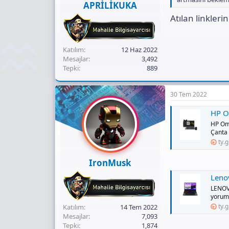
APRİLİKUKA
Atılan linkleri
Katılım
12 Haz 2022
Mesajlar
3,492
Tepki
889
30 Tem 2022
HP Omen 
HP Om
Çanta 
ty.g
IronMusk
Lenovo
LENOV
yorumla
ty.g
Katılım
14 Tem 2022
Mesajlar
7,093
Tepki
1,874