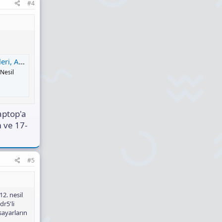
#4
ilgisayar'da
.Nesil
aptop'a
 ve 17-
#5
12. nesil
r5'li
sayarların