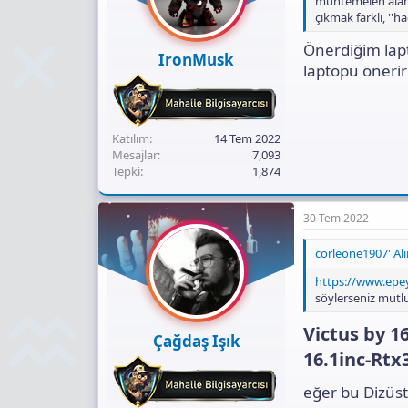
muhtemelen alama
çıkmak farklı, ''
Önerdiğim lapt
IronMusk
laptopu önerir
Katılım
14 Tem 2022
Mesajlar
7,093
Tepki
1,874
30 Tem 2022
corleone1907' Alın
https://www.epe
söylerseniz mutlu
Victus by 1
Çağdaş Işık
16.1inc-Rtx
eğer bu Dizüs