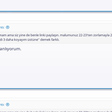
tı:
m ama siz yine de benle linki paylaşın. malumunuz 22-23'ten zorlamayla 2
hadi 3 daha koyayım üstüne'' demek farklı.
 anlıyorum.
tı: