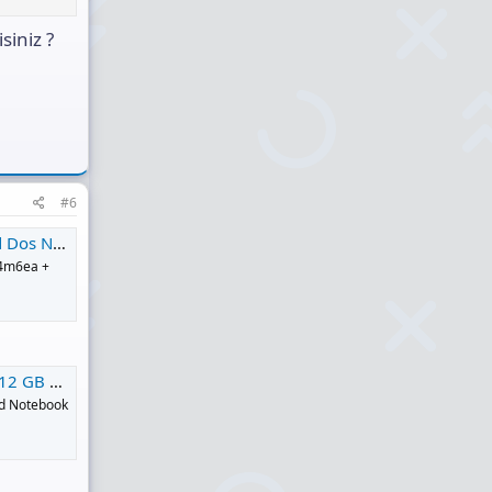
siniz ?
#6
ı - Trendyol
34m6ea +
Trendyol
Fd Notebook