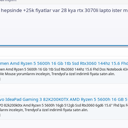
n hepsinde +25k fiyatlar var 28 kya rtx 3070li lapto ister mi
Amd Ryzen 5 5600h 16 Gb 1tb Ssd Rtx3060 144hz 15.6 Fhd Dos Notebook 434m6ea + Çanta Ve Mouse Fiyatı, Yorumlar
en Amd Ryzen 5 5600h 16 Gb 1tb Ssd Rtx3060 144hz 15.6 Fhd Dos Notebook 4
Ve Mouse yorumlarını inceleyin, Trendyol'a özel indirimli fiyata satın alın.
l
 IdeaPad Gaming 3 82K200K0TX AMD Ryzen 5 5600h 16 GB 512 GB 15.6" Fiyatı - 
O 82k200k0tx Amd Ryzen 5 5600h 16gb 512gb Ssd Rtx3060 6gd6 15.6" Fhd Ips 
rını inceleyin, Trendyol'a özel indirimli fiyata satın alın.
l