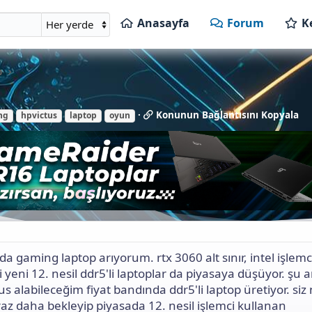
Anasayfa
Forum
K
p
K
Konunun Bağlantısını Kopyala
ng
hpvictus
laptop
oyun
o
n
u
n
u
n
B
a
ğ
l
a
 gaming laptop arıyorum. rtx 3060 alt sınır, intel işlemci
n
i yeni 12. nesil ddr5'li laptoplar da piyasaya düşüyor. şu 
t
s alabileceğim fiyat bandında ddr5'li laptop üretiyor. siz
ı
s
iraz daha bekleyip piyasada 12. nesil işlemci kullanan