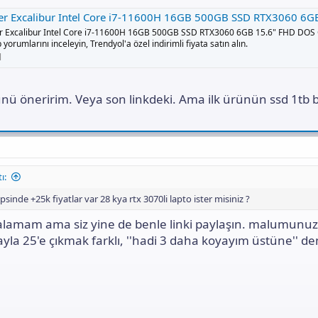
xcalibur Intel Core i7-11600H 16GB 500GB SSD RTX3060 6GB 15.6" FHD DOS Gaming Laptop Fiyatı, Yorumlar
r Excalibur Intel Core i7-11600H 16GB 500GB SSD RTX3060 6GB 15.6" FHD DOS
 yorumlarını inceleyin, Trendyol'a özel indirimli fiyata satın alın.
l
rünü öneririm. Veya son linkdeki. Ama ilk ürünün ssd 1tb
ı:
epsinde +25k fiyatlar var 28 kya rtx 3070li lapto ister misiniz ?
amam ama siz yine de benle linki paylaşın. malumunuz
yla 25'e çıkmak farklı, ''hadi 3 daha koyayım üstüne'' d