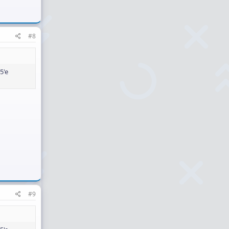
#8
5'e
#9