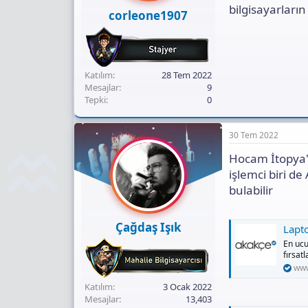
bilgisayarları
corleone1907
Katılım
28 Tem 2022
Mesajlar
9
Tepki
0
30 Tem 2022
Hocam İtopya'
işlemci biri d
bulabilir
Çağdaş Işık
Lapt
En ucu
fırsat
www
Katılım
3 Ocak 2022
Mesajlar
13,403