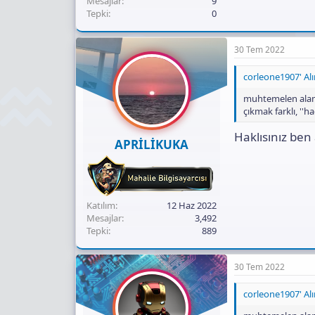
Mesajlar
9
Tepki
0
30 Tem 2022
corleone1907' Alın
muhtemelen alama
çıkmak farklı, ''
Haklısınız ben
APRİLİKUKA
Katılım
12 Haz 2022
Mesajlar
3,492
Tepki
889
30 Tem 2022
corleone1907' Alın