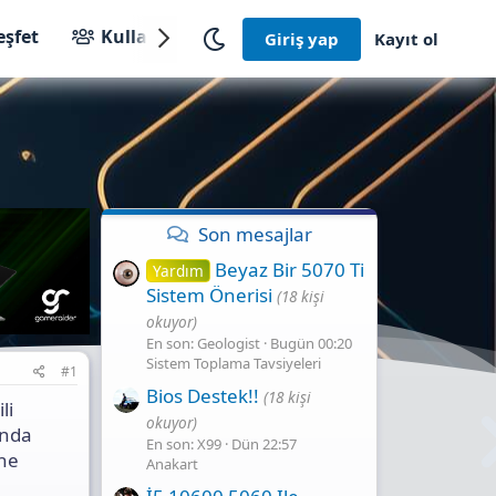
eşfet
Kullanıcılar
Giriş yap
Kayıt ol
Son mesajlar
Beyaz Bir 5070 Ti
Yardım
Sistem Önerisi
(18 kişi
okuyor)
En son: Geologist
Bugün 00:20
Sistem Toplama Tavsiyeleri
#1
Bios Destek!!
(18 kişi
li
okuyor)
anda
En son: X99
Dün 22:57
 ne
Anakart