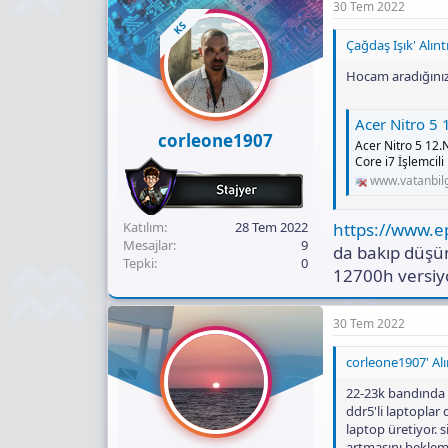
30 Tem 2022
KS
Çağdaş Işık' Alıntı
Hocam aradığınız
Acer Nitro 5 12.Nesil Core i
corleone1907
Acer Nitro 5 12.N
Core i7 İşlemcili
www.vatanbil
https://www.e
Katılım
28 Tem 2022
Mesajlar
9
da bakıp düşün
Tepki
0
12700h versiyo
30 Tem 2022
corleone1907' Alın
22-23k bandında ga
ddr5'li laptoplar
laptop üretiyor. s
artmasını beklem