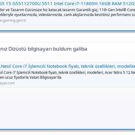
 15 G55112700U 5511 Intel Core i7-11800H 16GB RAM 512GB M.2 SSD RTX 3060 6GB 15,6″ 120HZ FHD UBUN
kler ve Tasarım Gücünüze hız katacak tasarım Garantili güç: 11th Gen Intel® Core
kleriyle oyunlarınızda, videolarınızda, canlı akışlarınızda kesintisiz performans siz
.gaming.gen.tr
ız Dizüstü bilgisayarı buldum galiba
İşlemcili Notebook fiyatı, teknik özellikleri, modelleri, Acer Nitro 5 12.Nesil Core i7 İşlemcili Notebook en ucuz fiyatlarla Vata
l Core i7 İşlemcili Notebook fiyatı, teknik özellikleri, modelleri, Acer Nitro 5 12.N
en ucuz fiyatlarla Vatan Bilgisayar'da
sayar.com