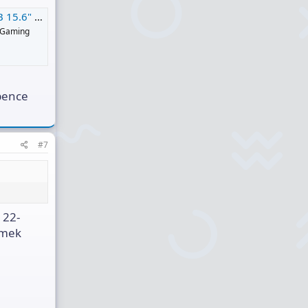
ı - Trendyol
 Gaming
 bence
#7
 22-
emek