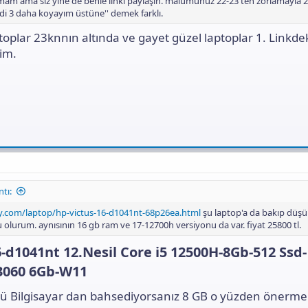
m ama siz yine de benle linki paylaşın. malumunuz 22-23'ten zorlamayla 2
hadi 3 daha koyayım üstüne'' demek farklı.
oplar 23knnın altında ve gayet güzel laptoplar 1. Linkde
im.
tı:
y.com/laptop/hp-victus-16-d1041nt-68p26ea.html
şu laptop'a da bakıp düşün
 olurum. aynısının 16 gb ram ve 17-12700h versiyonu da var. fiyat 25800 tl.
6-d1041nt 12.Nesil Core i5 12500H-8Gb-512 Ssd-
3060 6Gb-W11​
tü Bilgisayar dan bahsediyorsanız 8 GB o yüzden önerm