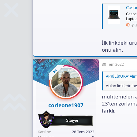
Casper E
Caspe
Laptop
ty.g
İlk linkdeki ü
onu alın.
30 Tem 2022
KS
APRİLİKUKA' Alınt
Atılan linklerin h
muhtemelen al
23'ten zorlama
corleone1907
farklı.
Katılım
28 Tem 2022