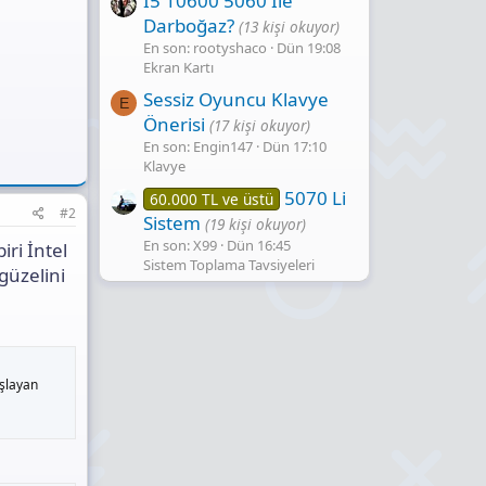
İ5 10600 5060 Ile
Darboğaz?
(13 kişi okuyor)
En son: rootyshaco
Dün 19:08
Ekran Kartı
Sessiz Oyuncu Klavye
E
Önerisi
(17 kişi okuyor)
En son: Engin147
Dün 17:10
Klavye
5070 Li
60.000 TL ve üstü
#2
Sistem
(19 kişi okuyor)
En son: X99
Dün 16:45
ri İntel
Sistem Toplama Tavsiyeleri
güzelini
aşlayan