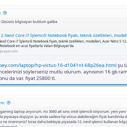
:
 Dizüstü bilgisayarı buldum galiba
7 İşlemcili Notebook fiyatı, teknik özellikleri, modelleri, Acer Nitro 5 12.Nesil Core i7 İşlemcili Notebook en ucuz fiyatlarla Vatan B
esil Core i7 İşlemcili Notebook fiyatı, teknik özellikleri, modelleri, Acer Nitro 5 12
 Notebook en ucuz fiyatlarla Vatan Bilgisayar'da
gisayar.com
pey.com/laptop/hp-victus-16-d1041nt-68p26ea.html
şu l
celerinizi söylerseniz mutlu olurum. aynısının 16 gb ram
nu da var. fiyat 25800 tl.
tı:
ming laptop arıyorum. rtx 3060 alt sınır, intel işlemcili istiyorum. yeni yeni 
 da piyasaya düşüyor. şu anda sadece hp victus alabileceğim fiyat bandında dd
iz ne önerirsiniz? biraz daha bekleyip piyasada 12. nesil işlemci kullanan bilgi
eli miyim?