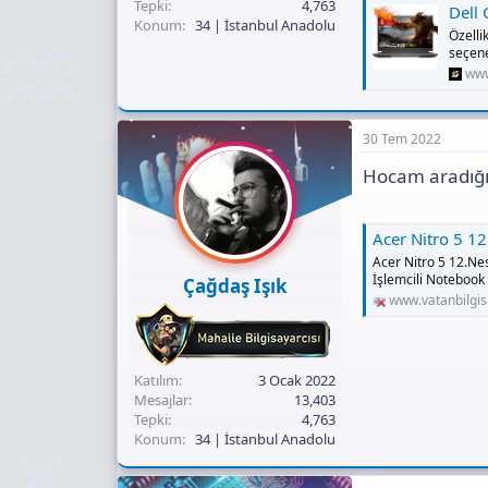
Tepki
4,763
Dell G5
Konum
34 | İstanbul Anadolu
Özelli
seçene
www
30 Tem 2022
Hocam aradığın
Acer Nitro 5 12.Nesil Core i7 
Acer Nitro 5 12.Nesi
İşlemcili Notebook 
Çağdaş Işık
www.vatanbilgi
Katılım
3 Ocak 2022
Mesajlar
13,403
Tepki
4,763
Konum
34 | İstanbul Anadolu