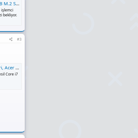
TU Notebook
 işlemci
i bekliyor.
#3
n Bilgisayar'da
esil Core i7