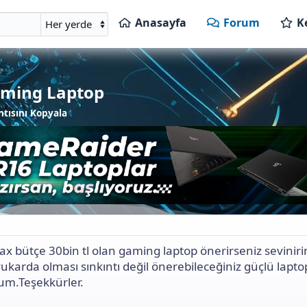
Anasayfa
Forum
K
p
aming Laptop
tısını Kopyala
x bütçe 30bin tl olan gaming laptop önerirseniz sevini
yukarda olması sınkıntı değil önerebileceğiniz güçlü lapto
um.Teşekkürler.