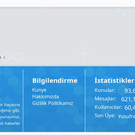
ta
Link
p
Bilgilendirme
İstatistikler
Künye
Konular
93,
Hakkımızda
Mesajlar
621,
Gizlilik Politikamız
ın hayatına
Kullanıcılar
60,
ığımız gibi,
Son Üye
Yusufr
uyuruyoruz.
rel haberler