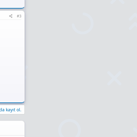
#3
a kayıt ol.