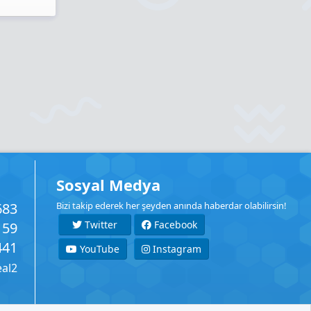
Sosyal Medya
683
Bizi takip ederek her şeyden anında haberdar olabilirsin!
Twitter
Facebook
159
441
YouTube
Instagram
eal2