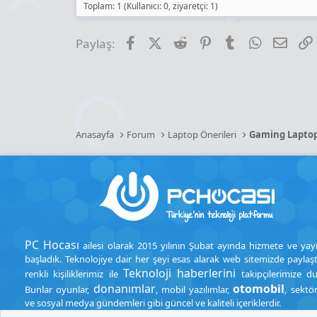
Toplam: 1 (Kullanıcı: 0, ziyaretçi: 1)
Facebook
X (Twitter)
Reddit
Pinterest
Tumblr
WhatsApp
E-pos
Paylaş:
Anasayfa
Forum
Laptop Önerileri
Gaming Lapto
PC Hocası
ailesi olarak 2015 yılının Şubat ayında hizmete ve yay
başladık. Teknolojiye dair her şeyi esas alarak web sitemizde paylaşt
Teknoloji haberlerini
renkli kişiliklerimiz ile
takipçilerimize d
donanımlar
otomobil
Bunlar oyunlar,
, mobil yazılımlar,
, sektö
ve sosyal medya gündemleri gibi güncel ve kaliteli içeriklerdir.