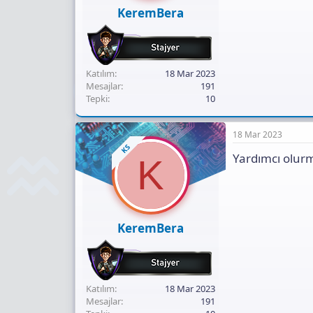
ı
KeremBera
n
ı
K
o
p
Katılım
18 Mar 2023
y
Mesajlar
191
a
Tepki
10
l
a
18 Mar 2023
KS
Yardımcı olu
K
KeremBera
Katılım
18 Mar 2023
Mesajlar
191