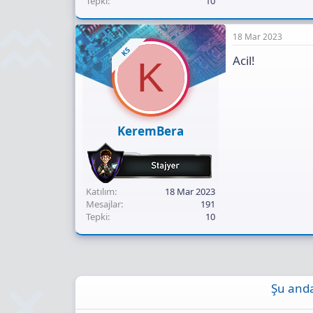
Tepki
10
18 Mar 2023
KS
Acil!
K
KeremBera
Katılım
18 Mar 2023
Mesajlar
191
Tepki
10
Şu anda