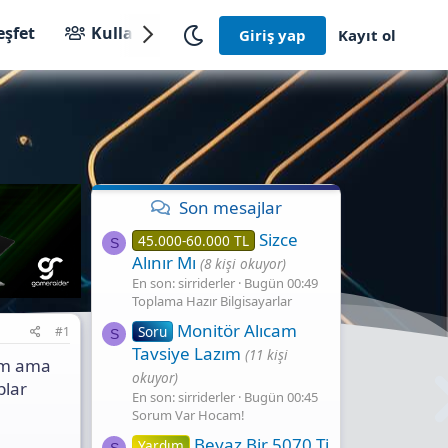
eşfet
Kullanıcılar
Giriş yap
Kayıt ol
Son mesajlar
Sizce
45.000-60.000 TL
S
Alınır Mı
(8 kişi okuyor)
En son: sirriderler
Bugün 00:49
Toplama Hazır Bilgisayarlar
Monitör Alıcam
Soru
#1
S
Tavsiye Lazım
(11 kişi
rim ama
okuyor)
plar
En son: sirriderler
Bugün 00:45
Sorum Var Hocam!
Beyaz Bir 5070 Ti
Yardım
S