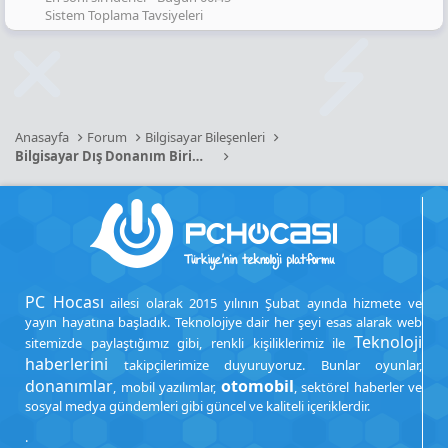
Sistem Toplama Tavsiyeleri
Anasayfa
Forum
Bilgisayar Bileşenleri
Bilgisayar Dış Donanım Birimleri
PC Hocası
ailesi olarak 2015 yılının Şubat ayında hizmete ve
yayın hayatına başladık. Teknolojiye dair her şeyi esas alarak web
Teknoloji
sitemizde paylaştığımız gibi, renkli kişiliklerimiz ile
haberlerini
takipçilerimize duyuruyoruz. Bunlar oyunlar,
donanımlar
otomobil
, mobil yazılımlar,
, sektörel haberler ve
sosyal medya gündemleri gibi güncel ve kaliteli içeriklerdir.
.