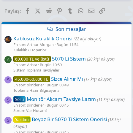
Facebook
X (Twitter)
Reddit
Pinterest
Tumblr
WhatsApp
E-posta
Link
Paylaş:
Son mesajlar
Kablosuz Kulaklık Önerisi
(22 kişi okuyor)
En son: Arthur Morgan
Bugün 11:54
Kulaklık / Hoparlör
5070 Li Sistem
60.000 TL ve üstü
(20 kişi okuyor)
A
En son: Arista
Bugün 10:59
Sistem Toplama Tavsiyeleri
Sizce Alınır Mı
45.000-60.000 TL
(17 kişi okuyor)
S
En son: sirriderler
Bugün 00:49
Toplama Hazır Bilgisayarlar
Monitör Alıcam Tavsiye Lazım
Soru
(11 kişi okuyor)
S
En son: sirriderler
Bugün 00:45
Sorum Var Hocam!
Beyaz Bir 5070 Ti Sistem Önerisi
Yardım
(18 kişi
S
okuyor)
En son: sirriderler
Bugün 00:45