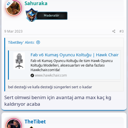
Sahuraka
KS
9 Mar 2023
#3
TibetBey' Alıntı:
Fab v6 Kumaş Oyuncu Koltuğu | Hawk Chair
Fab v6 Kumaş Oyuncu Koltuğu ile tüm Hawk Oyuncu
Koltuğu Modelleri, aksesuarları ve daha fazlası
Hawkchair.com'da!
www.hawkchair.com
bel desteği ve kafa desteği süngerleri sert o kadar
Sert olmwsi benim için avantaj ama max kaç kg
kaldırıyor acaba
TheTibet