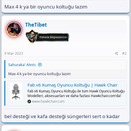
s
Max 4 k ya bir oyuncu koltuğu lazım
ı
n
ı
K
TheTibet
o
p
y
a
l
9 Mar 2023
#2
a
Sahuraka' Alıntı:
Max 4 k ya bir oyuncu koltuğu lazım
Fab v6 Kumaş Oyuncu Koltuğu | Hawk Chair
Fab v6 Kumaş Oyuncu Koltuğu ile tüm Hawk Oyuncu Koltuğu
Modelleri, aksesuarları ve daha fazlası Hawkchair.com'da!
www.hawkchair.com
bel desteği ve kafa desteği süngerleri sert o kadar