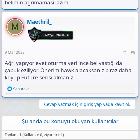
belimin ağrımamasi lazım
Maethril_
M
9 Mar 2023
#8
Ağrı yapıyor evet oturma yeri ince bel yastığı da
çabuk eziliyor. Önerim hawk alacaksanız biraz daha
koyup Future serisi almanız.
R
Sahuraka
e
a
c
Cevap yazmak için giriş yap yada kayıt ol.
t
i
o
Şu anda bu konuyu okuyan kullanıcılar
n
s
:
Toplam: 1 (Kullanıcı: 0, ziyaretçi: 1)