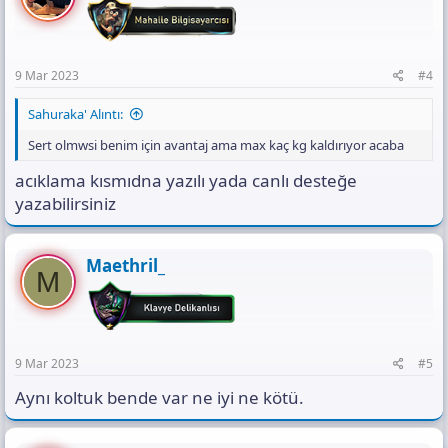
9 Mar 2023
#4
Sahuraka' Alıntı:
Sert olmwsi benim için avantaj ama max kaç kg kaldırıyor acaba
acıklama kısmıdna yazılı yada canlı desteğe
yazabilirsiniz
Maethril_
M
9 Mar 2023
#5
Aynı koltuk bende var ne iyi ne kötü.