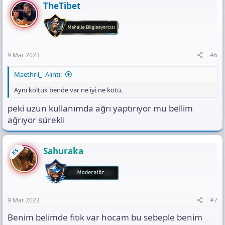
TheTibet
9 Mar 2023
#6
Maethril_' Alıntı:
Aynı koltuk bende var ne iyi ne kötü.
peki uzun kullanımda ağrı yaptırıyor mu bellim
ağrıyor sürekli
Sahuraka
KS
9 Mar 2023
#7
Benim belimde fıtık var hocam bu sebeple benim