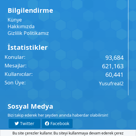
Bilgilendirme
Künye
Hakkımızda
Gizlilik Politikamız
İstatistikler
Konular
93,684
Mesajlar
621,163
Kullanıcılar
60,441
Son Üye
Yusufreal2
Sosyal Medya
Bizi takip ederek her şeyden anında haberdar olabilirsin!
Twitter
Facebook
Bu site çerezler kullanır. Bu siteyi kullanmaya devam ederek çerez
YouTube
Instagram