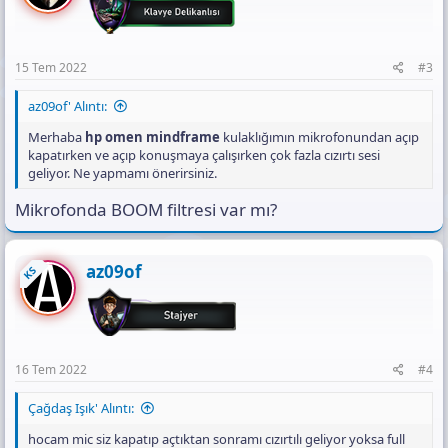
15 Tem 2022
#3
az09of' Alıntı:
Merhaba
hp omen mindframe
kulaklığımın mikrofonundan açıp
kapatırken ve açıp konuşmaya çalışırken çok fazla cızırtı sesi
geliyor. Ne yapmamı önerirsiniz.
Mikrofonda BOOM filtresi var mı?
az09of
KS
16 Tem 2022
#4
Çağdaş Işık' Alıntı:
hocam mic siz kapatıp açtıktan sonramı cızırtılı geliyor yoksa full