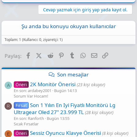
Cevap yazmak için giriş yap yada kayıt ol.
Şu anda bu konuyu okuyan kullanıcılar
Toplam: 1 (Kullanıcı: 0, ziyaretçi: 1)
Facebook
X (Twitter)
Reddit
Pinterest
Tumblr
WhatsApp
E-posta
Link
Paylaş:
Son mesajlar
2K Monitör Önerisi
Öneri
(23 kişi okuyor)
A
En son: ardabey2001
Bugün 14:13
Sorum Var Hocam!
Son 1 Yılın En Iyi Fiyatlı Monitörü Lg
Fırsat
R
Ultragear Oled 27" 23.999 TL
(28 kişi okuyor)
En son: Ranforth
Bugün 13:55
Sıcak Fırsatlar
Sessiz Oyuncu Klavye Önerisi
Öneri
(8 kişi okuyor)
E