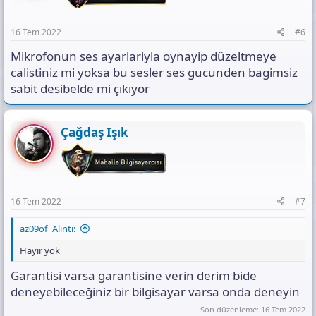
16 Tem 2022
#6
Mikrofonun ses ayarlariyla oynayip düzeltmeye
calistiniz mi yoksa bu sesler ses gucunden bagimsiz
sabit desibelde mi çıkıyor
Çağdaş Işık
16 Tem 2022
#7
az09of' Alıntı:
Hayır yok
Garantisi varsa garantisine verin derim bide
deneyebileceğiniz bir bilgisayar varsa onda deneyin
Son düzenleme:
16 Tem 2022