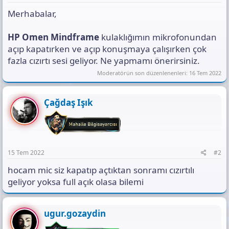
s
ı
Merhabalar,
n
ı
HP Omen Mindframe
kulaklığımın mikrofonundan
K
açıp kapatırken ve açıp konuşmaya çalışırken çok
o
p
fazla cızırtı sesi geliyor. Ne yapmamı önerirsiniz.
y
Moderatörün son düzenlenenleri:
16 Tem 2022
a
l
a
Çağdaş Işık
15 Tem 2022
#2
hocam mic siz kapatıp açtıktan sonramı cızırtılı
geliyor yoksa full açık olasa bilemi
ugur.gozaydin