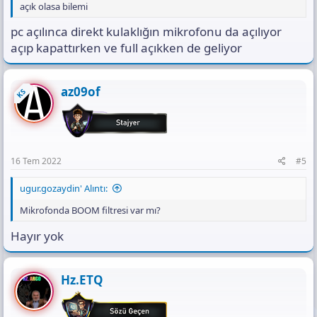
açık olasa bilemi
pc açılınca direkt kulaklığın mikrofonu da açılıyor
açıp kapattırken ve full açıkken de geliyor
az09of
KS
16 Tem 2022
#5
ugur.gozaydin' Alıntı:
Mikrofonda BOOM filtresi var mı?
Hayır yok
Hz.ETQ