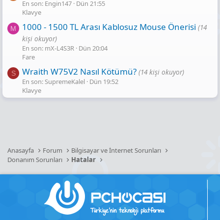
En son: Engin147
Dün 21:55
Klavye
1000 - 1500 TL Arası Kablosuz Mouse Önerisi
(14
M
kişi okuyor)
En son: mX-L4S3R
Dün 20:04
Fare
Wraith W75V2 Nasıl Kötümü?
(14 kişi okuyor)
S
En son: SupremeKalel
Dün 19:52
Klavye
Anasayfa
Forum
Bilgisayar ve İnternet Sorunları
Donanım Sorunları
Hatalar