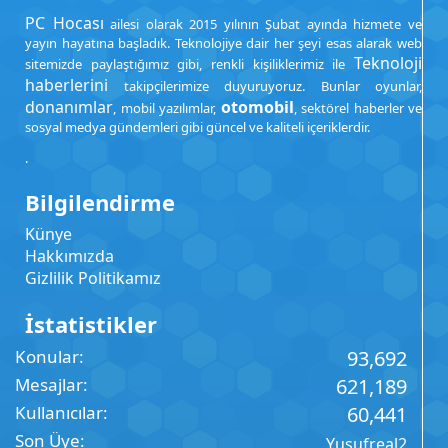
PC Hocası
ailesi olarak 2015 yılının Şubat ayında hizmete ve
yayın hayatına başladık. Teknolojiye dair her şeyi esas alarak web
Teknoloji
sitemizde paylaştığımız gibi, renkli kişiliklerimiz ile
haberlerini
takipçilerimize duyuruyoruz. Bunlar oyunlar,
donanımlar
otomobil
, mobil yazılımlar,
, sektörel haberler ve
sosyal medya gündemleri gibi güncel ve kaliteli içeriklerdir.
.
Bilgilendirme
Künye
Hakkımızda
Gizlilik Politikamız
İstatistikler
Konular
93,692
Mesajlar
621,189
Kullanıcılar
60,441
Son Üye
Yusufreal2