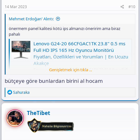
14 Mar 2023
#10
Mehmet Erdoğan' Alıntı:
önermem panel kalitesi kötü ips almanızı öneririm ama biraz
pahalı
Lenovo G24-20 66CFGAC1TK 23.8" 0.5 ms
Full HD IPS 165 Hz Oyuncu Monitörü
Fiyatları, Özellikleri ve Yorumları | En Ucuzu
Akakçe
Genişletmek için tıkla ...
En ucuz Lenovo G24-20 66CFGAC1TK 23.8" 0.5 ms Full
HD IPS 165 Hz Oyuncu Monitörü fiyatları için 4 taksit ve
indirimleri kaçırma! Lenovo G24-20 66CFGAC1TK 23.8"
bütçeye göre bunlardan birini al hocam
0.5 ms Full HD IPS 165 Hz Oyuncu Monitörü özelliklerini
incele, 3.999,00 TL'den başlayan fırsatları yakala!
R
Sahuraka
www.akakce.com
e
a
c
t
TheTibet
Asus TUF Gaming VG249Q1A 23.8" 1 ms
i
Full HD IPS 165 Hz Oyuncu Monitörü
o
n
Fiyatları, Özellikleri ve Yorumları | En Ucuzu
s
Akakçe
: