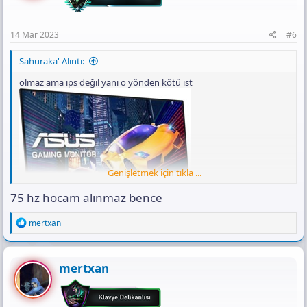
14 Mar 2023
#6
Sahuraka' Alıntı:
olmaz ama ips değil yani o yönden kötü ist
Genişletmek için tıkla ...
75 hz hocam alınmaz bence
R
mertxan
e
Asus VZ279HEG1R 27" 1ms Full HD
a
c
Freesync Oyuncu Monitörü
t
mertxan
i
o
n
En Ucuz 3.339
,00 TL
+7 FİYAT
Ürüne Git (+7)50+ takip