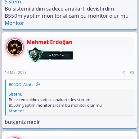
Sistem
.
s
ı
Bu sistemi aldım sadece anakarti devistirdim
n
B550m yaptım monitör alicam bu monitör olur mu
ı
Monitor
K
o
p
y
Mehmet Erdoğan
a
l
a
14 Mar 2023
#2
B06DO' Alıntı:
Sistem
.
Bu sistemi aldım sadece anakarti devistirdim
B550m yaptım monitör alicam bu monitör olur mu
Monitor
bütçeniz nedir