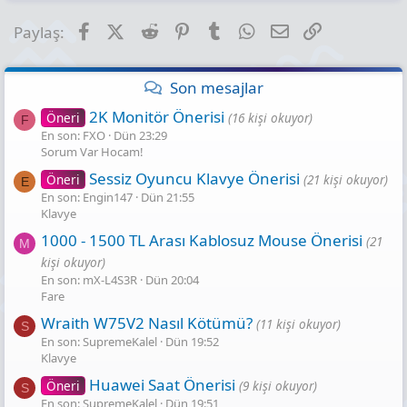
Facebook
X (Twitter)
Reddit
Pinterest
Tumblr
WhatsApp
E-posta
Link
Paylaş:
Son mesajlar
2K Monitör Önerisi
Öneri
(16 kişi okuyor)
F
En son: FXO
Dün 23:29
Sorum Var Hocam!
Sessiz Oyuncu Klavye Önerisi
Öneri
(21 kişi okuyor)
E
En son: Engin147
Dün 21:55
Klavye
1000 - 1500 TL Arası Kablosuz Mouse Önerisi
(21
M
kişi okuyor)
En son: mX-L4S3R
Dün 20:04
Fare
Wraith W75V2 Nasıl Kötümü?
(11 kişi okuyor)
S
En son: SupremeKalel
Dün 19:52
Klavye
Huawei Saat Önerisi
Öneri
(9 kişi okuyor)
S
En son: SupremeKalel
Dün 19:51