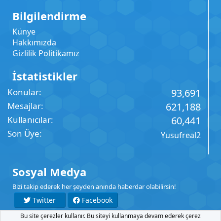
Bilgilendirme
Künye
Hakkımızda
Gizlilik Politikamız
İstatistikler
Konular
93,691
Mesajlar
621,188
Kullanıcılar
60,441
Son Üye
Yusufreal2
Sosyal Medya
Bizi takip ederek her şeyden anında haberdar olabilirsin!
Twitter
Facebook
Bu site çerezler kullanır. Bu siteyi kullanmaya devam ederek çerez
YouTube
Instagram