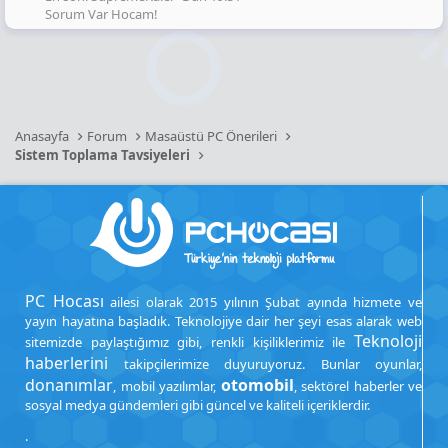
Sorum Var Hocam!
Anasayfa
Forum
Masaüstü PC Önerileri
Sistem Toplama Tavsiyeleri
PC Hocası
ailesi olarak 2015 yılının Şubat ayında hizmete ve
yayın hayatına başladık. Teknolojiye dair her şeyi esas alarak web
Teknoloji
sitemizde paylaştığımız gibi, renkli kişiliklerimiz ile
haberlerini
takipçilerimize duyuruyoruz. Bunlar oyunlar,
donanımlar
otomobil
, mobil yazılımlar,
, sektörel haberler ve
sosyal medya gündemleri gibi güncel ve kaliteli içeriklerdir.
.