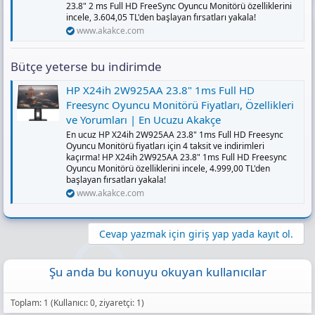
23.8" 2 ms Full HD FreeSync Oyuncu Monitörü özelliklerini
indirimleri kaçırma! Asus TUF Gaming VG247Q1A 23.8"
incele, 3.604,05 TL'den başlayan fırsatları yakala!
1 ms Full HD FreeSync Oyuncu Monitörü özelliklerini
www.akakce.com
incele, 4.045,51 TL'den başlayan fırsatları yakala!
www.akakce.com
Bütçe yeterse bu indirimde
Asus TUF Gaming VG24VQE 23.6" 1 ms Full
HP X24ih 2W925AA 23.8" 1ms Full HD
HD Curved 165 Hz Oyuncu Monitörü
Freesync Oyuncu Monitörü Fiyatları, Özellikleri
Fiyatları, Özellikleri ve Yorumları | En Ucuzu
ve Yorumları | En Ucuzu Akakçe
Akakçe
En ucuz HP X24ih 2W925AA 23.8" 1ms Full HD Freesync
Oyuncu Monitörü fiyatları için 4 taksit ve indirimleri
En ucuz Asus TUF Gaming VG24VQE 23.6" 1 ms Full HD
kaçırma! HP X24ih 2W925AA 23.8" 1ms Full HD Freesync
Curved 165 Hz Oyuncu Monitörü fiyatları için 4 taksit ve
Oyuncu Monitörü özelliklerini incele, 4.999,00 TL'den
indirimleri kaçırma! Asus TUF Gaming VG24VQE 23.6" 1
başlayan fırsatları yakala!
ms Full HD Curved 165 Hz Oyuncu Monitörü
özelliklerini incele, 4.789,00 TL'den başlayan fırsatları
www.akakce.com
yakala!
www.akakce.com
Cevap yazmak için giriş yap yada kayıt ol.
Şu anda bu konuyu okuyan kullanıcılar
Toplam: 1 (Kullanıcı: 0, ziyaretçi: 1)