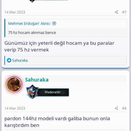
s
ersen bunu alabilirsin
:
14 Mar 2023
#7
Mehmet Erdoğan' Alıntı:
75 hz hocam alınmaz bence
Günümüz için yeterli değil hocam ya bu paralar
verip 75 hz vermek
R
Sahuraka
e
a
c
t
Sahuraka
i
o
n
s
:
14 Mar 2023
#8
pardon 144hz modeli vardı galiba bunun onla
karıştırdım ben