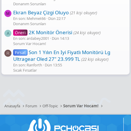
Donanım Sorunları
Ekran Beyaz Çizgi Oluyo
(21 kişi okuyor)
M
En son: Mehmet66
Dün 22:17
Donanım Sorunları
2K Monitör Önerisi
Öneri
(24 kişi okuyor)
A
En son: ardabey2001
Dün 14:13
Sorum Var Hocam!
Son 1 Yılın En Iyi Fiyatlı Monitörü Lg
Fırsat
R
Ultragear Oled 27" 23.999 TL
(22 kişi okuyor)
En son: Ranforth
Dün 13:55
Sıcak Fırsatlar
Anasayfa
Forum
Off-Topic
Sorum Var Hocam!