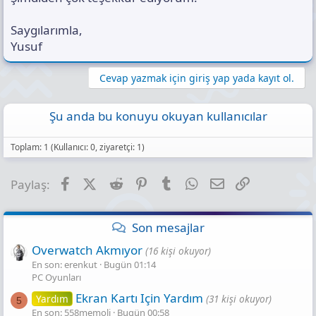
Saygılarımla,
Yusuf
Cevap yazmak için giriş yap yada kayıt ol.
Şu anda bu konuyu okuyan kullanıcılar
Toplam: 1 (Kullanıcı: 0, ziyaretçi: 1)
Facebook
X (Twitter)
Reddit
Pinterest
Tumblr
WhatsApp
E-posta
Link
Paylaş:
Son mesajlar
Overwatch Akmıyor
(16 kişi okuyor)
En son: erenkut
Bugün 01:14
PC Oyunları
Ekran Kartı Için Yardım
Yardım
(31 kişi okuyor)
5
En son: 558memoli
Bugün 00:58