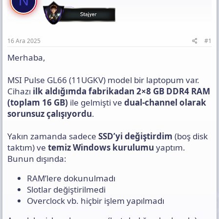
N
l
a
h
a
n
i
n
t
ı
16 Ara 2025
#1
s
ı
Merhaba,
n
ı
MSI Pulse GL66 (11UGKV) model bir laptopum var.
K
Cihazı
ilk aldığımda fabrikadan 2×8 GB DDR4 RAM
o
p
(toplam 16 GB)
ile gelmişti ve
dual-channel olarak
y
sorunsuz çalışıyordu
.
a
l
Yakın zamanda sadece
SSD’yi değiştirdim
(boş disk
a
taktım) ve
temiz Windows kurulumu
yaptım.
Bunun dışında:
RAM’lere dokunulmadı
Slotlar değiştirilmedi
Overclock vb. hiçbir işlem yapılmadı