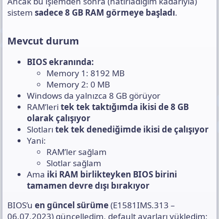
Ancak bu işlemden sonra (hatırladığım kadarıyla)
sistem
sadece 8 GB RAM görmeye başladı
.
Mevcut durum​
BIOS ekranında:
Memory 1: 8192 MB
Memory 2: 0 MB
Windows da yalnızca 8 GB görüyor
RAM’leri
tek tek taktığımda ikisi de 8 GB
olarak çalışıyor
Slotları
tek tek denediğimde ikisi de çalışıyor
Yani:
RAM’ler sağlam
Slotlar sağlam
Ama
iki RAM birlikteyken BIOS birini
tamamen devre dışı bırakıyor
BIOS’u
en güncel sürüme
(E1581IMS.313 –
06.07.2023) güncelledim, default ayarları yükledim;