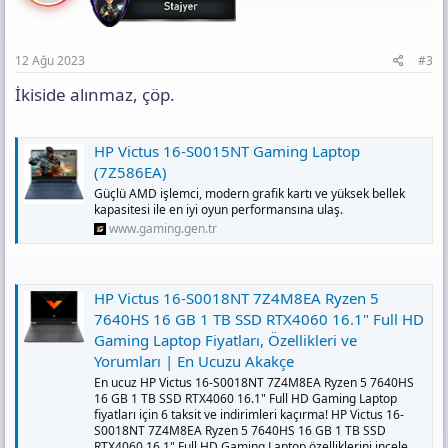
12 Ağu 2023
#3
İkiside alınmaz, çöp.
HP Victus 16-S0015NT Gaming Laptop
(7Z586EA)
Güçlü AMD işlemci, modern grafik kartı ve yüksek bellek
kapasitesi ile en iyi oyun performansına ulaş.
www.gaming.gen.tr
HP Victus 16-S0018NT 7Z4M8EA Ryzen 5
7640HS 16 GB 1 TB SSD RTX4060 16.1" Full HD
Gaming Laptop Fiyatları, Özellikleri ve
Yorumları | En Ucuzu Akakçe
En ucuz HP Victus 16-S0018NT 7Z4M8EA Ryzen 5 7640HS
16 GB 1 TB SSD RTX4060 16.1" Full HD Gaming Laptop
fiyatları için 6 taksit ve indirimleri kaçırma! HP Victus 16-
S0018NT 7Z4M8EA Ryzen 5 7640HS 16 GB 1 TB SSD
RTX4060 16.1" Full HD Gaming Laptop özelliklerini incele,