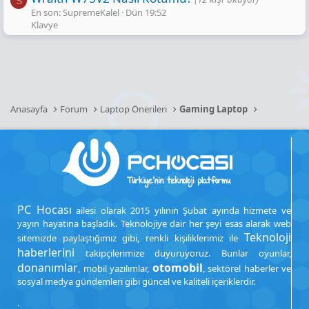
S
En son: SupremeKalel
Dün 19:52
Klavye
Anasayfa
Forum
Laptop Önerileri
Gaming Laptop
PC Hocası
ailesi olarak 2015 yılının Şubat ayında hizmete ve
yayın hayatına başladık. Teknolojiye dair her şeyi esas alarak web
Teknoloji
sitemizde paylaştığımız gibi, renkli kişiliklerimiz ile
haberlerini
takipçilerimize duyuruyoruz. Bunlar oyunlar,
donanımlar
otomobil
, mobil yazılımlar,
, sektörel haberler ve
sosyal medya gündemleri gibi güncel ve kaliteli içeriklerdir.
.