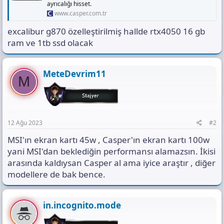
ayrıcalığı hisset.
www.casper.com.tr
excalibur g870 özelleştirilmiş hallde rtx4050 16 gb
ram ve 1tb ssd olacak
MeteDevrim11
M
12 Ağu 2023
#2
MSI'ın ekran kartı 45w , Casper'ın ekran kartı 100w
yani MSI'dan beklediğin performansı alamazsın. İkisi
arasında kaldıysan Casper al ama iyice araştır , diğer
modellere de bak bence.
in.incognito.mode