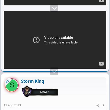
Storm Kinq
KS
S
12 Ağu 2023
#5