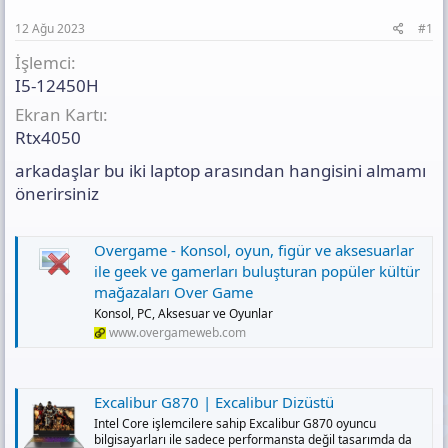
n
i
t
ı
12 Ağu 2023
#1
s
ı
İşlemci
n
I5-12450H
ı
Ekran Kartı
K
o
Rtx4050
p
y
arkadaşlar bu iki laptop arasından hangisini almamı
a
önerirsiniz
l
a
Overgame - Konsol, oyun, figür ve aksesuarlar
ile geek ve gamerları buluşturan popüler kültür
mağazaları Over Game
Konsol, PC, Aksesuar ve Oyunlar
www.overgameweb.com
Excalibur G870 | Excalibur Dizüstü
Intel Core işlemcilere sahip Excalibur G870 oyuncu
bilgisayarları ile sadece performansta değil tasarımda da