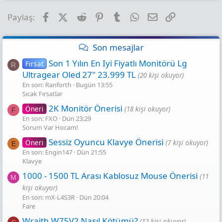
Facebook
X (Twitter)
Reddit
Pinterest
Tumblr
WhatsApp
E-posta
Link
Paylaş:
Son mesajlar
Son 1 Yılın En Iyi Fiyatlı Monitörü Lg
Fırsat
R
Ultragear Oled 27" 23.999 TL
(20 kişi okuyor)
En son: Ranforth
Bugün 13:55
Sıcak Fırsatlar
2K Monitör Önerisi
Öneri
(18 kişi okuyor)
F
En son: FXO
Dün 23:29
Sorum Var Hocam!
Sessiz Oyuncu Klavye Önerisi
Öneri
(7 kişi okuyor)
E
En son: Engin147
Dün 21:55
Klavye
1000 - 1500 TL Arası Kablosuz Mouse Önerisi
(11
M
kişi okuyor)
En son: mX-L4S3R
Dün 20:04
Fare
Wraith W75V2 Nasıl Kötümü?
(12 kişi okuyor)