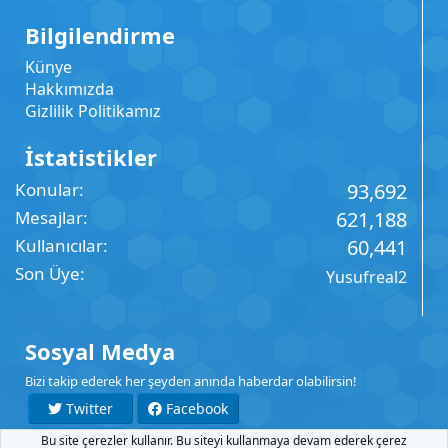
Bilgilendirme
Künye
Hakkımızda
Gizlilik Politikamız
İstatistikler
Konular
93,692
Mesajlar
621,188
Kullanıcılar
60,441
Son Üye
Yusufreal2
Sosyal Medya
Bizi takip ederek her şeyden anında haberdar olabilirsin!
Twitter
Facebook
Bu site çerezler kullanır. Bu siteyi kullanmaya devam ederek çerez
YouTube
Instagram