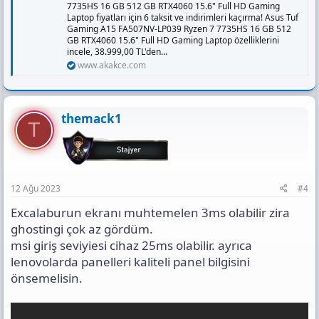
7735HS 16 GB 512 GB RTX4060 15.6" Full HD Gaming
Laptop fiyatları için 6 taksit ve indirimleri kaçırma! Asus Tuf
Gaming A15 FA507NV-LP039 Ryzen 7 7735HS 16 GB 512
GB RTX4060 15.6" Full HD Gaming Laptop özelliklerini
incele, 38.999,00 TL'den...
www.akakce.com
themack1
T
12 Ağu 2023
#4
Excalaburun ekranı muhtemelen 3ms olabilir zira
ghostingi çok az gördüm.
msi giriş seviyiesi cihaz 25ms olabilir. ayrıca
lenovolarda panelleri kaliteli panel bilgisini
önsemelisin.