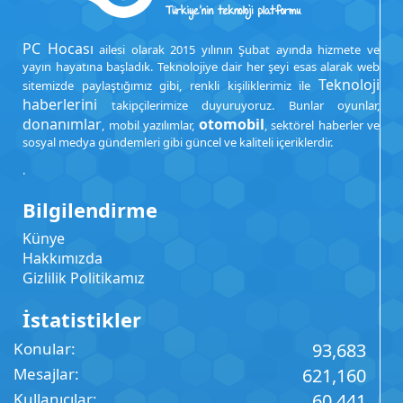
PC Hocası
ailesi olarak 2015 yılının Şubat ayında hizmete ve
yayın hayatına başladık. Teknolojiye dair her şeyi esas alarak web
Teknoloji
sitemizde paylaştığımız gibi, renkli kişiliklerimiz ile
haberlerini
takipçilerimize duyuruyoruz. Bunlar oyunlar,
donanımlar
otomobil
, mobil yazılımlar,
, sektörel haberler ve
sosyal medya gündemleri gibi güncel ve kaliteli içeriklerdir.
.
Bilgilendirme
Künye
Hakkımızda
Gizlilik Politikamız
İstatistikler
Konular
93,683
Mesajlar
621,160
Kullanıcılar
60,441