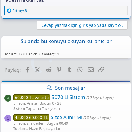
R
Extroy48
e
a
c
Cevap yazmak için giriş yap yada kayıt ol.
t
i
o
Şu anda bu konuyu okuyan kullanıcılar
n
s
:
Toplam: 1 (Kullanıcı: 0, ziyaretçi: 1)
Facebook
X (Twitter)
Reddit
Pinterest
Tumblr
WhatsApp
E-posta
Link
Paylaş:
Son mesajlar
5070 Li Sistem
60.000 TL ve üstü
(10 kişi okuyor)
A
En son: Arista
Bugün 07:28
Sistem Toplama Tavsiyeleri
Sizce Alınır Mı
45.000-60.000 TL
(18 kişi okuyor)
S
En son: sirriderler
Bugün 00:49
Toplama Hazır Bilgisayarlar