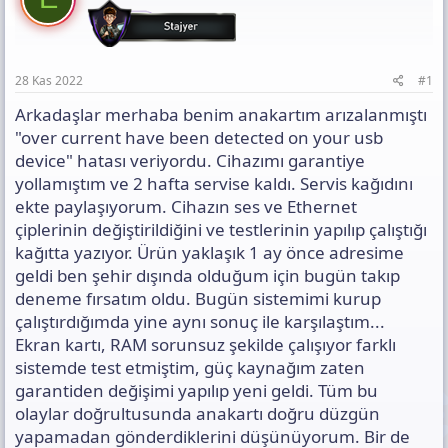
l
t
i
a
a
h
n
n
i
t
ı
28 Kas 2022
#1
s
ı
Arkadaşlar merhaba benim anakartım arızalanmıştı
n
"over current have been detected on your usb
ı
device" hatası veriyordu. Cihazımı garantiye
K
yollamıştım ve 2 hafta servise kaldı. Servis kağıdını
o
p
ekte paylaşıyorum. Cihazın ses ve Ethernet
y
çiplerinin değiştirildiğini ve testlerinin yapılıp çalıştığı
a
kağıtta yazıyor. Ürün yaklaşık 1 ay önce adresime
l
geldi ben şehir dışında olduğum için bugün takıp
a
deneme fırsatım oldu. Bugün sistemimi kurup
çalıştırdığımda yine aynı sonuç ile karşılaştım...
Ekran kartı, RAM sorunsuz şekilde çalışıyor farklı
sistemde test etmiştim, güç kaynağım zaten
garantiden değişimi yapılıp yeni geldi. Tüm bu
olaylar doğrultusunda anakartı doğru düzgün
yapamadan gönderdiklerini düşünüyorum. Bir de