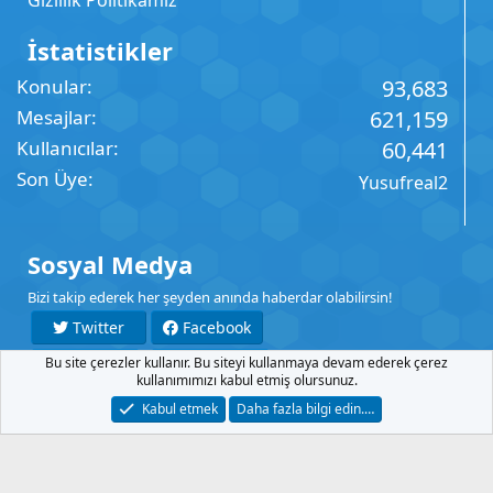
Gizlilik Politikamız
İstatistikler
Konular
93,683
Mesajlar
621,159
Kullanıcılar
60,441
Son Üye
Yusufreal2
Sosyal Medya
Bizi takip ederek her şeyden anında haberdar olabilirsin!
Twitter
Facebook
Bu site çerezler kullanır. Bu siteyi kullanmaya devam ederek çerez
YouTube
Instagram
kullanımımızı kabul etmiş olursunuz.
Kabul etmek
Daha fazla bilgi edin.…
İletişim
Şartlar
Gizlilik
Yardım
Anasayfa
R
S
S