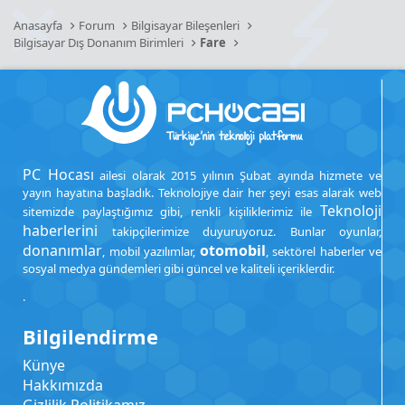
Anasayfa
Forum
Bilgisayar Bileşenleri
Bilgisayar Dış Donanım Birimleri
Fare
PC Hocası
ailesi olarak 2015 yılının Şubat ayında hizmete ve
yayın hayatına başladık. Teknolojiye dair her şeyi esas alarak web
Teknoloji
sitemizde paylaştığımız gibi, renkli kişiliklerimiz ile
haberlerini
takipçilerimize duyuruyoruz. Bunlar oyunlar,
donanımlar
otomobil
, mobil yazılımlar,
, sektörel haberler ve
sosyal medya gündemleri gibi güncel ve kaliteli içeriklerdir.
.
Bilgilendirme
Künye
Hakkımızda