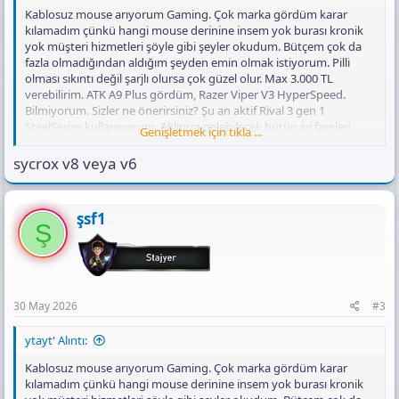
Kablosuz mouse arıyorum Gaming. Çok marka gördüm karar
kılamadım çünkü hangi mouse derinine insem yok burası kronik
yok müşteri hizmetleri şöyle gibi şeyler okudum. Bütçem çok da
fazla olmadığından aldığım şeyden emin olmak istiyorum. Pilli
olması sıkıntı değil şarjlı olursa çok güzel olur. Max 3.000 TL
verebilirim. ATK A9 Plus gördüm, Razer Viper V3 HyperSpeed.
Bilmiyorum. Sizler ne önerirsiniz? Şu an aktif Rival 3 gen 1
SteelSeries kullanıyorum. Aklınıza gelebilecek bütün iyi fareleri
Genişletmek için tıkla ...
yazabilirsiniz tabii ki bütçe dahilinde
sycrox v8 veya v6
şsf1
Ş
30 May 2026
#3
ytayt' Alıntı:
Kablosuz mouse arıyorum Gaming. Çok marka gördüm karar
kılamadım çünkü hangi mouse derinine insem yok burası kronik