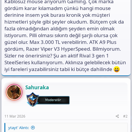
Kablosuz mouse arıyorum Gaming. Çok marka
s
ı
gördüm karar kılamadım çünkü hangi mouse
n
derinine insem yok burası kronik yok müşteri
ı
hizmetleri şöyle gibi şeyler okudum. Bütçem çok da
K
fazla olmadığından aldığım şeyden emin olmak
o
p
istiyorum. Pilli olması sıkıntı değil şarjlı olursa çok
y
güzel olur. Max 3.000 TL verebilirim. ATK A9 Plus
a
gördüm, Razer Viper V3 HyperSpeed. Bilmiyorum.
l
a
Sizler ne önerirsiniz? Şu an aktif Rival 3 gen 1
SteelSeries kullanıyorum. Aklınıza gelebilecek bütün
iyi fareleri yazabilirsiniz tabii ki bütçe dahilinde
Sahuraka
11 Mar 2026
#2
ytayt' Alıntı: