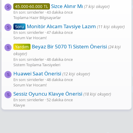
Sizce Alınır Mı
45.000-60.000 TL
(7 kişi okuyor)
S
En son: sirriderler
43 dakika önce
Toplama Hazır Bilgisayarlar
Monitör Alıcam Tavsiye Lazım
Soru
(11 kişi okuyor)
S
En son: sirriderler
47 dakika önce
Sorum Var Hocam!
Beyaz Bir 5070 Ti Sistem Önerisi
Yardım
(24 kişi
S
okuyor)
En son: sirriderler
48 dakika önce
Sistem Toplama Tavsiyeleri
Huawei Saat Önerisi
(12 kişi okuyor)
S
En son: sirriderler
48 dakika önce
Sorum Var Hocam!
Sessiz Oyuncu Klavye Önerisi
(18 kişi okuyor)
S
En son: sirriderler
52 dakika önce
Klavye