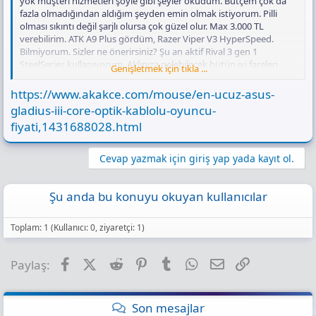
yok müşteri hizmetleri şöyle gibi şeyler okudum. Bütçem çok da
fazla olmadığından aldığım şeyden emin olmak istiyorum. Pilli
olması sıkıntı değil şarjlı olursa çok güzel olur. Max 3.000 TL
verebilirim. ATK A9 Plus gördüm, Razer Viper V3 HyperSpeed.
Bilmiyorum. Sizler ne önerirsiniz? Şu an aktif Rival 3 gen 1
SteelSeries kullanıyorum. Aklınıza gelebilecek bütün iyi fareleri
Genişletmek için tıkla ...
yazabilirsiniz tabii ki bütçe dahilinde
https://www.akakce.com/mouse/en-ucuz-asus-
gladius-iii-core-optik-kablolu-oyuncu-
fiyati,1431688028.html
Cevap yazmak için giriş yap yada kayıt ol.
Şu anda bu konuyu okuyan kullanıcılar
Toplam: 1 (Kullanıcı: 0, ziyaretçi: 1)
Facebook
X (Twitter)
Reddit
Pinterest
Tumblr
WhatsApp
E-posta
Link
Paylaş:
Son mesajlar