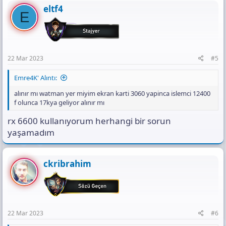
eltf4
E
22 Mar 2023
#5
Emre4K' Alıntı:
alınır mı watman yer miyim ekran karti 3060 yapinca islemci 12400
f olunca 17kya geliyor alınır mı
rx 6600 kullanıyorum herhangi bir sorun
yaşamadım
ckribrahim
22 Mar 2023
#6