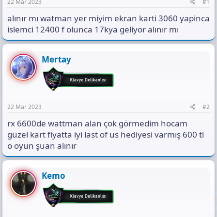
a
h
t
22 Mar 2023
#1
n
i
ı
alınır mı watman yer miyim ekran karti 3060 yapinca
s
ı
islemci 12400 f olunca 17kya geliyor alınır mı
n
ı
K
Mertay
o
p
y
a
l
a
22 Mar 2023
#2
rx 6600de wattman alan çok görmedim hocam
güzel kart fiyatta iyi last of us hediyesi varmış 600 tl
o oyun şuan alınır
Kemo