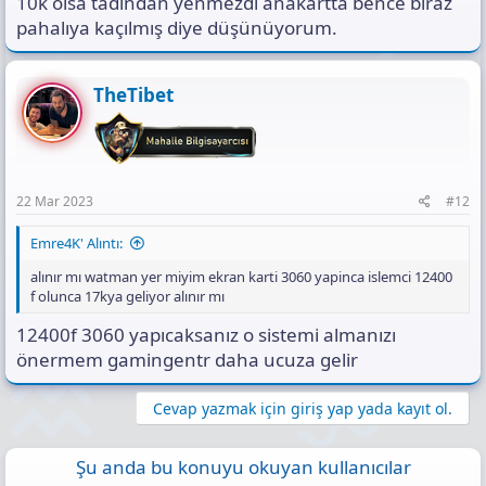
10k olsa tadından yenmezdi anakartta bence biraz
pahalıya kaçılmış diye düşünüyorum.
TheTibet
22 Mar 2023
#12
Emre4K' Alıntı:
alınır mı watman yer miyim ekran karti 3060 yapinca islemci 12400
f olunca 17kya geliyor alınır mı
12400f 3060 yapıcaksanız o sistemi almanızı
önermem gamingentr daha ucuza gelir
Cevap yazmak için giriş yap yada kayıt ol.
Şu anda bu konuyu okuyan kullanıcılar