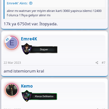
Emre4K' Alıntı:
alınır mı watman yer miyim ekran karti 3060 yapinca islemci 12400
f olunca 17kya geliyor alınır mı
17k ya 6750xt var. İtopyada.
Emre4K
KS
E
22 Mar 2023
#7
amd istemiorum kral
Kemo