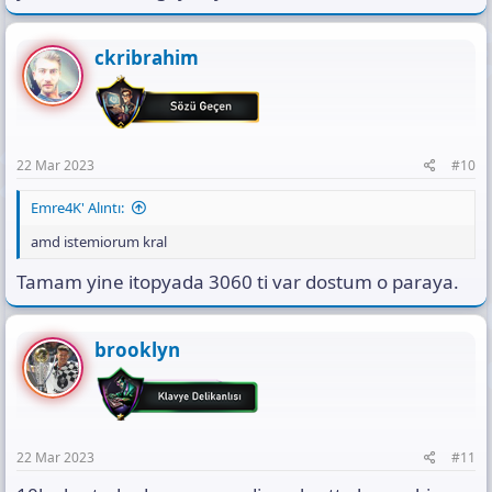
ckribrahim
22 Mar 2023
#10
Emre4K' Alıntı:
amd istemiorum kral
Tamam yine itopyada 3060 ti var dostum o paraya.
brooklyn
22 Mar 2023
#11