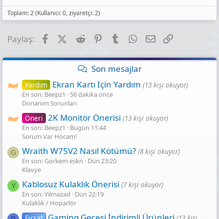
Toplam: 2 (Kullanıcı: 0, ziyaretçi: 2)
Facebook
X (Twitter)
Reddit
Pinterest
Tumblr
WhatsApp
E-posta
Link
Paylaş:
Son mesajlar
Ekran Kartı Için Yardım
Yardım
(13 kişi okuyor)
En son: Beepz1
56 dakika önce
Donanım Sorunları
2K Monitör Önerisi
Öneri
(13 kişi okuyor)
En son: Beepz1
Bugün 11:44
Sorum Var Hocam!
Wraith W75V2 Nasıl Kötümü?
(8 kişi okuyor)
G
En son: Gorkem eskn
Dün 23:20
Klavye
Kablosuz Kulaklık Önerisi
(7 kişi okuyor)
Y
En son: Yilmazad
Dün 22:19
Kulaklık / Hoparlör
Gaming Gecesi̇ İndi̇ri̇mli̇ Ürünleri̇
Fırsat
(13 kişi