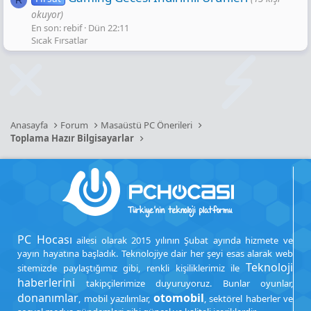
R
okuyor)
En son: rebif
Dün 22:11
Sıcak Fırsatlar
Anasayfa
Forum
Masaüstü PC Önerileri
Toplama Hazır Bilgisayarlar
PC Hocası
ailesi olarak 2015 yılının Şubat ayında hizmete ve
yayın hayatına başladık. Teknolojiye dair her şeyi esas alarak web
Teknoloji
sitemizde paylaştığımız gibi, renkli kişiliklerimiz ile
haberlerini
takipçilerimize duyuruyoruz. Bunlar oyunlar,
donanımlar
otomobil
, mobil yazılımlar,
, sektörel haberler ve