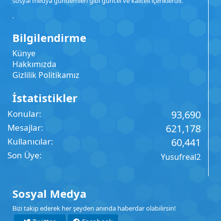
sosyal medya gündemleri gibi güncel ve kaliteli içeriklerdir.
.
Bilgilendirme
Künye
Hakkımızda
Gizlilik Politikamız
İstatistikler
Konular
93,690
Mesajlar
621,178
Kullanıcılar
60,441
Son Üye
Yusufreal2
Sosyal Medya
Bizi takip ederek her şeyden anında haberdar olabilirsin!