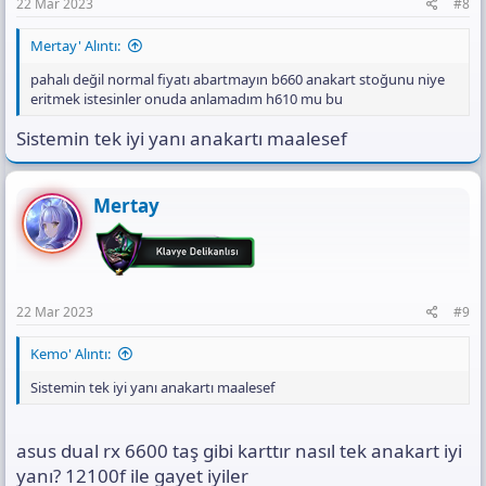
22 Mar 2023
#8
Mertay' Alıntı:
pahalı değil normal fiyatı abartmayın b660 anakart stoğunu niye
eritmek istesinler onuda anlamadım h610 mu bu
Sistemin tek iyi yanı anakartı maalesef
Mertay
22 Mar 2023
#9
Kemo' Alıntı:
Sistemin tek iyi yanı anakartı maalesef
asus dual rx 6600 taş gibi karttır nasıl tek anakart iyi
yanı? 12100f ile gayet iyiler