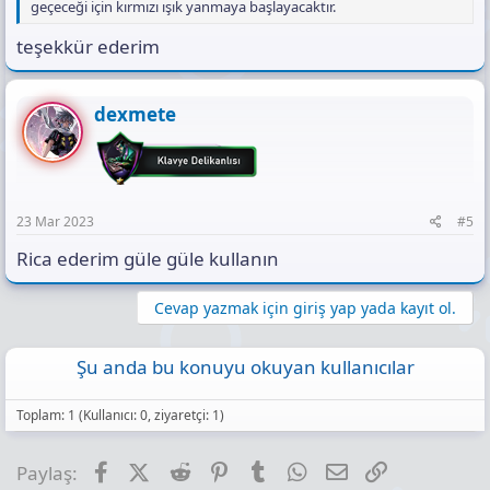
geçeceği için kırmızı ışık yanmaya başlayacaktır.
teşekkür ederim
dexmete
23 Mar 2023
#5
Rica ederim güle güle kullanın
Cevap yazmak için giriş yap yada kayıt ol.
Şu anda bu konuyu okuyan kullanıcılar
Toplam: 1 (Kullanıcı: 0, ziyaretçi: 1)
Facebook
X (Twitter)
Reddit
Pinterest
Tumblr
WhatsApp
E-posta
Link
Paylaş: