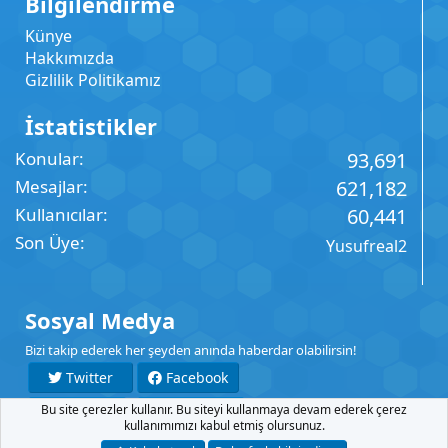
Bilgilendirme
Künye
Hakkımızda
Gizlilik Politikamız
İstatistikler
Konular
93,691
Mesajlar
621,182
Kullanıcılar
60,441
Son Üye
Yusufreal2
Sosyal Medya
Bizi takip ederek her şeyden anında haberdar olabilirsin!
Twitter
Facebook
Bu site çerezler kullanır. Bu siteyi kullanmaya devam ederek çerez
YouTube
Instagram
kullanımımızı kabul etmiş olursunuz.