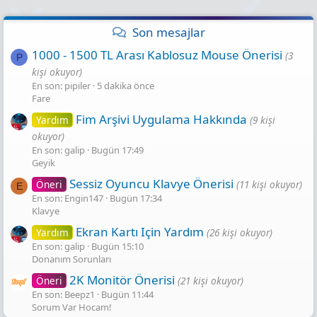
Son mesajlar
1000 - 1500 TL Arası Kablosuz Mouse Önerisi
(3
P
kişi okuyor)
En son: pipiler
5 dakika önce
Fare
Fim Arşivi Uygulama Hakkında
Yardım
(9 kişi
okuyor)
En son: galip
Bugün 17:49
Geyik
Sessiz Oyuncu Klavye Önerisi
Öneri
(11 kişi okuyor)
E
En son: Engin147
Bugün 17:34
Klavye
Ekran Kartı Için Yardım
Yardım
(26 kişi okuyor)
En son: galip
Bugün 15:10
Donanım Sorunları
2K Monitör Önerisi
Öneri
(21 kişi okuyor)
En son: Beepz1
Bugün 11:44
Sorum Var Hocam!