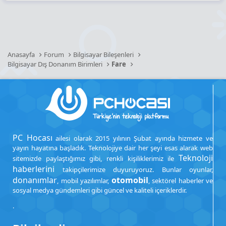
Anasayfa
Forum
Bilgisayar Bileşenleri
Bilgisayar Dış Donanım Birimleri
Fare
PC Hocası
ailesi olarak 2015 yılının Şubat ayında hizmete ve
yayın hayatına başladık. Teknolojiye dair her şeyi esas alarak web
Teknoloji
sitemizde paylaştığımız gibi, renkli kişiliklerimiz ile
haberlerini
takipçilerimize duyuruyoruz. Bunlar oyunlar,
donanımlar
otomobil
, mobil yazılımlar,
, sektörel haberler ve
sosyal medya gündemleri gibi güncel ve kaliteli içeriklerdir.
.