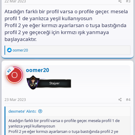
22 Mar 2023
#3
Atadığın farklı bir profil varsa o profile geçer. mesela
profil 1 de yanlızca yeşil kullanıyosun
Profil 2 ye eğer kırmızı ayarlarsan o tuşa bastığında
profil 2 ye geçeceği için kırmızı ışık yanmaya
başlayacaktır.
R
oomer20
e
a
c
t
oomer20
KS
O
i
o
n
s
:
23 Mar 2023
#4
dexmete' Alıntı:
Atadığın farklı bir profil varsa o profile geçer. mesela profil 1 de
yanlızca yeşil kullanıyosun
Profil 2 ye eğer kırmızı ayarlarsan o tuşa bastığında profil 2 ye