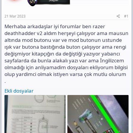
t
i
n
a
h
t
n
i
ı
21 Mar 2023
#1
s
Merhaba arkadaşlar iyi forumlar ben razer
ı
n
deathhadder v2 aldım herşeyi çalışıyor ama mausun
ı
altında mod butonu var ve mod butonun ustunde
K
ışık var butona bastığında buton çalışıyor ama rengi
o
değişmiyor kitapçığın da değiştiği yazıyor yabancı
p
y
sayfalarda da bunla alakalı yazı var ama İngilizcem
a
olmadığı için anliyamadim dosyaları ekliyorum bilgisi
l
olup yardimci olmak istiyen varsa çok mutlu olurum
a
.
Ekli dosyalar