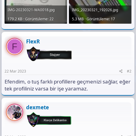
IMG-20230321-WA0018.jpg
IMG_20230321_192026.jpg
179.2 KB · Görüntüleme: 22
5.3 MB · Görüntüleme: 17
FlexR
F
22 Mar 2023
#2
Efendim, o tuş farklı profillere geçmenizi sağlar, eğer
tek profiliniz varsa bir işe yaramaz.
dexmete