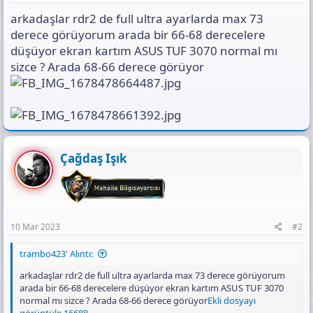
ı
arkadaşlar rdr2 de full ultra ayarlarda max 73
s
ı
derece görüyorum arada bir 66-68 derecelere
n
düşüyor ekran kartım ASUS TUF 3070 normal mı
ı
sizce ? Arada 68-66 derece görüyor
K
o
p
y
a
l
a
Çağdaş Işık
10 Mar 2023
#2
trambo423' Alıntı:
arkadaşlar rdr2 de full ultra ayarlarda max 73 derece görüyorum
arada bir 66-68 derecelere düşüyor ekran kartım ASUS TUF 3070
normal mı sizce ? Arada 68-66 derece görüyor
Ekli dosyayı
görüntüle 16688