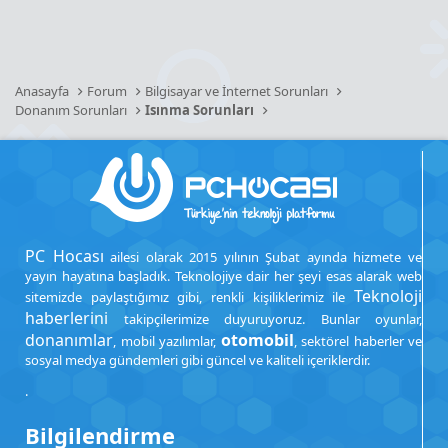
Anasayfa
Forum
Bilgisayar ve İnternet Sorunları
Donanım Sorunları
Isınma Sorunları
PC Hocası
ailesi olarak 2015 yılının Şubat ayında hizmete ve
yayın hayatına başladık. Teknolojiye dair her şeyi esas alarak web
Teknoloji
sitemizde paylaştığımız gibi, renkli kişiliklerimiz ile
haberlerini
takipçilerimize duyuruyoruz. Bunlar oyunlar,
donanımlar
otomobil
, mobil yazılımlar,
, sektörel haberler ve
sosyal medya gündemleri gibi güncel ve kaliteli içeriklerdir.
.
Bilgilendirme