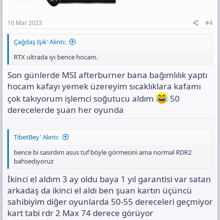
s
:
10 Mar 2023
#4
Çağdaş Işık' Alıntı:
RTX ultrada iyi bence hocam.
Son günlerde MSI afterburner bana bağımlılık yaptı
hocam kafayı yemek üzereyim sıcaklıklara kafamı
çok takıyorum işlemci soğutucu aldım
50
derecelerde şuan her oyunda
TibetBey' Alıntı:
bence bi sasırdım asus tuf böyle görmesini ama normal RDR2
bahsediyoruz
İkinci el aldım 3 ay oldu baya 1 yıl garantisi var satan
arkadaş da ikinci el aldı ben şuan kartın üçüncü
sahibiyim diğer oyunlarda 50-55 dereceleri geçmiyor
kart tabi rdr 2 Max 74 derece görüyor