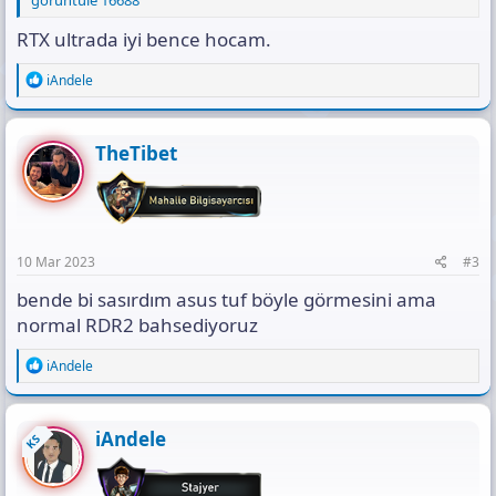
RTX ultrada iyi bence hocam.
R
iAndele
e
a
c
t
TheTibet
i
o
n
s
:
10 Mar 2023
#3
bende bi sasırdım asus tuf böyle görmesini ama
normal RDR2 bahsediyoruz
R
iAndele
e
a
c
t
iAndele
KS
i
o
n