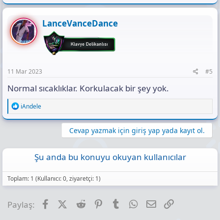
LanceVanceDance
11 Mar 2023
#5
Normal sıcaklıklar. Korkulacak bir şey yok.
R
iAndele
e
a
c
Cevap yazmak için giriş yap yada kayıt ol.
t
i
o
Şu anda bu konuyu okuyan kullanıcılar
n
s
:
Toplam: 1 (Kullanıcı: 0, ziyaretçi: 1)
Facebook
X (Twitter)
Reddit
Pinterest
Tumblr
WhatsApp
E-posta
Link
Paylaş: