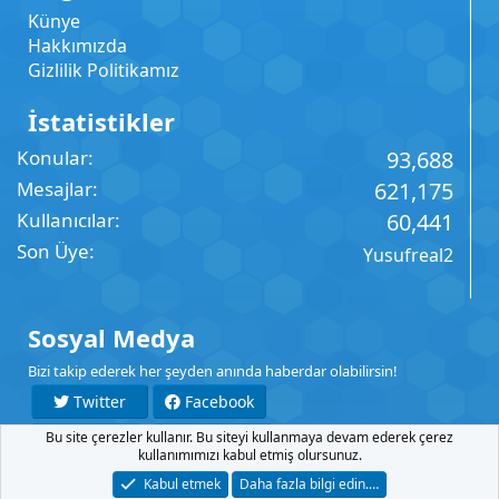
Künye
Hakkımızda
Gizlilik Politikamız
İstatistikler
Konular
93,688
Mesajlar
621,175
Kullanıcılar
60,441
Son Üye
Yusufreal2
Sosyal Medya
Bizi takip ederek her şeyden anında haberdar olabilirsin!
Twitter
Facebook
Bu site çerezler kullanır. Bu siteyi kullanmaya devam ederek çerez
YouTube
Instagram
kullanımımızı kabul etmiş olursunuz.
Kabul etmek
Daha fazla bilgi edin.…
İletişim
Şartlar
Gizlilik
Yardım
Anasayfa
R