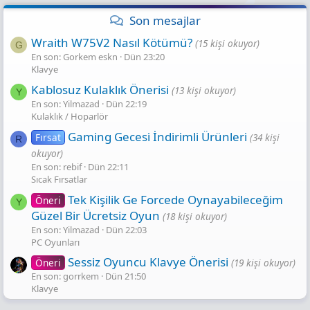
Son mesajlar
Wraith W75V2 Nasıl Kötümü?
(15 kişi okuyor)
G
En son: Gorkem eskn
Dün 23:20
Klavye
Kablosuz Kulaklık Önerisi
(13 kişi okuyor)
Y
En son: Yilmazad
Dün 22:19
Kulaklık / Hoparlör
Gaming Gecesi̇ İndi̇ri̇mli̇ Ürünleri̇
Fırsat
(34 kişi
R
okuyor)
En son: rebif
Dün 22:11
Sıcak Fırsatlar
Tek Kişilik Ge Forcede Oynayabileceğim
Öneri
Y
Güzel Bir Ücretsiz Oyun
(18 kişi okuyor)
En son: Yilmazad
Dün 22:03
PC Oyunları
Sessiz Oyuncu Klavye Önerisi
Öneri
(19 kişi okuyor)
En son: gorrkem
Dün 21:50
Klavye