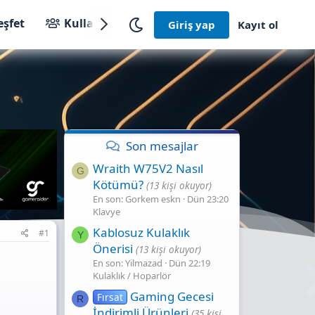
eşfet
Kullanıcılar
Giriş yap
Kayıt ol
Son mesajlar
Wraith W75V2 Nasıl
G
Kötümü?
(13 kişi okuyor)
En son: Gorkem eskn
Dün 23:20
Klavye
Kablosuz Kulaklık
#1
Y
Önerisi
(13 kişi okuyor)
En son: Yilmazad
Dün 22:19
Kulaklık / Hoparlör
Gaming Gecesi̇
Fırsat
R
İndi̇ri̇mli̇ Ürünleri̇
(35 kişi