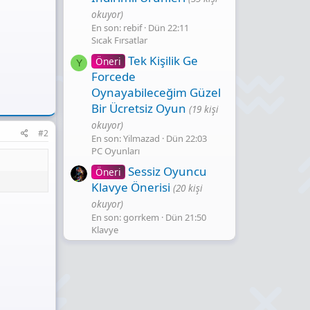
okuyor)
En son: rebif
Dün 22:11
Sıcak Fırsatlar
Tek Kişilik Ge
Öneri
Y
Forcede
Oynayabileceğim Güzel
Bir Ücretsiz Oyun
(19 kişi
okuyor)
#2
En son: Yilmazad
Dün 22:03
PC Oyunları
Sessiz Oyuncu
Öneri
Klavye Önerisi
(20 kişi
okuyor)
En son: gorrkem
Dün 21:50
Klavye