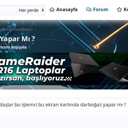
Anasayfa
Forum
K
plama Tavsiyeleri
Yapar Mı ?
ısını Kopyala
aşlar bu işlemci bu ekran kartında darboğaz yapar mı ?