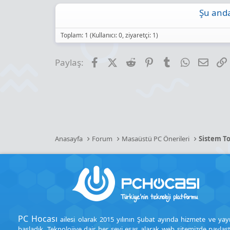
Şu anda
Toplam: 1 (Kullanıcı: 0, ziyaretçi: 1)
Facebook
X (Twitter)
Reddit
Pinterest
Tumblr
WhatsApp
E-pos
Paylaş:
Anasayfa
Forum
Masaüstü PC Önerileri
Sistem To
PC Hocası
ailesi olarak 2015 yılının Şubat ayında hizmete ve yay
başladık. Teknolojiye dair her şeyi esas alarak web sitemizde paylaşt