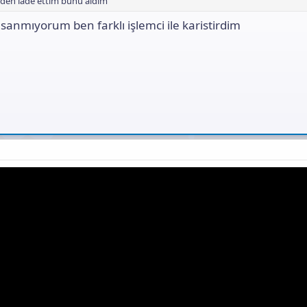
zden iade ettim bunu aldım
 sanmıyorum ben farklı işlemci ile karistirdim