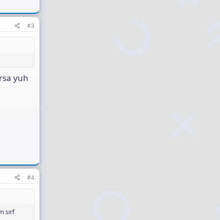
#3
arsa yuh
#4
 sırf