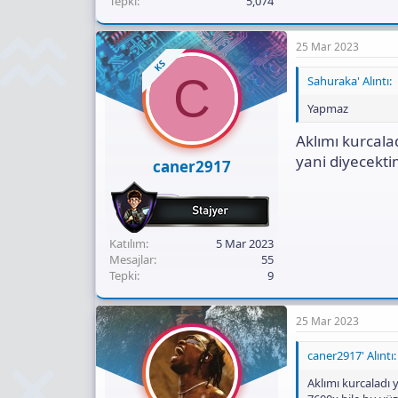
Tepki
5,074
25 Mar 2023
KS
C
Sahuraka' Alıntı:
Yapmaz
Aklımı kurcala
yani diyecekti
caner2917
Katılım
5 Mar 2023
Mesajlar
55
Tepki
9
25 Mar 2023
caner2917' Alıntı:
Aklımı kurcaladı 