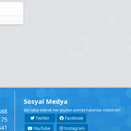
Sosyal Medya
688
Bizi takip ederek her şeyden anında haberdar olabilirsin!
Twitter
Facebook
175
441
YouTube
Instagram