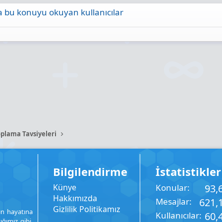
 bu konuyu okuyan kullanıcılar
ta
Link
plama Tavsiyeleri
Bilgilendirme
İstatistikler
Künye
Konular
93,
Hakkımızda
Mesajlar
621,
Gizlilik Politikamız
ın hayatına
Kullanıcılar
60,
ığımız gibi,