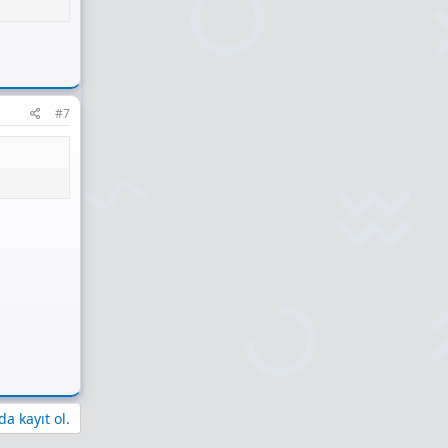
#7
a kayıt ol.