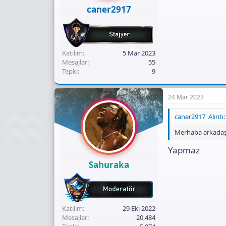
ı
caner2917
n
ı
K
o
p
Katılım
5 Mar 2023
y
Mesajlar
55
a
Tepki
9
l
a
24 Mar 2023
caner2917' Alıntı:
Merhaba arkadaşl
Yapmaz
Sahuraka
Katılım
29 Eki 2022
Mesajlar
20,484