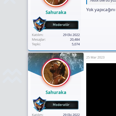
7600x bile bu yü
Yok yapıcağını
Sahuraka
Katılım
29 Eki 2022
Mesajlar
20,484
Tepki
5,074
25 Mar 2023
Sahuraka
Katılım
29 Eki 2022