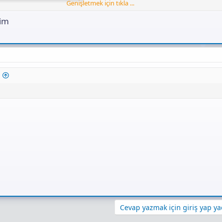
Genişletmek için tıkla ...
nmışlar ama çok sorun olmaz 4080 dede
rim
Cevap yazmak için giriş yap yad