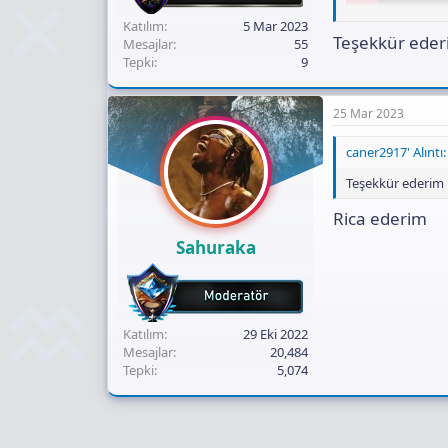
Katılım
5 Mar 2023
4070 ti de kulla
Teşekkür ede
Mesajlar
55
Tepki
9
25 Mar 2023
caner2917' Alıntı:
Teşekkür ederim
Rica ederim
Sahuraka
Katılım
29 Eki 2022
Mesajlar
20,484
Tepki
5,074