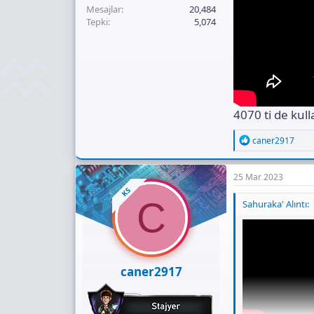
Mesajlar
20,484
Tepki
5,074
4070 ti de ku
R
caner2917
e
a
c
25 Mar 2023
t
KS
i
C
Sahuraka' Alıntı:
o
n
s
:
caner2917