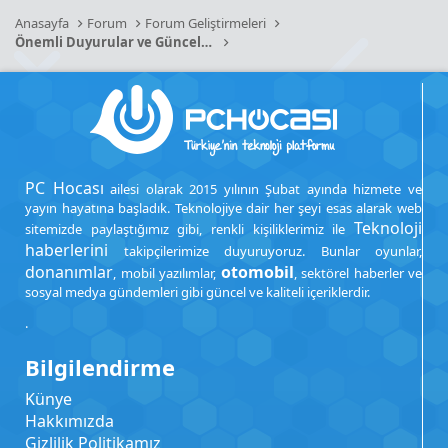
Anasayfa
Forum
Forum Geliştirmeleri
Önemli Duyurular ve Güncellemeler
PC Hocası
ailesi olarak 2015 yılının Şubat ayında hizmete ve
yayın hayatına başladık. Teknolojiye dair her şeyi esas alarak web
Teknoloji
sitemizde paylaştığımız gibi, renkli kişiliklerimiz ile
haberlerini
takipçilerimize duyuruyoruz. Bunlar oyunlar,
donanımlar
otomobil
, mobil yazılımlar,
, sektörel haberler ve
sosyal medya gündemleri gibi güncel ve kaliteli içeriklerdir.
.
Bilgilendirme
Künye
Hakkımızda
Gizlilik Politikamız