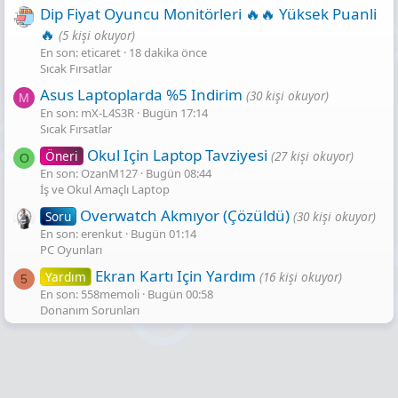
Dip Fiyat Oyuncu Monitörleri 🔥🔥 Yüksek Puanli
🔥
(5 kişi okuyor)
En son: eticaret
18 dakika önce
Sıcak Fırsatlar
Asus Laptoplarda %5 Indirim
(30 kişi okuyor)
M
En son: mX-L4S3R
Bugün 17:14
Sıcak Fırsatlar
Okul Için Laptop Tavziyesi
Öneri
(27 kişi okuyor)
O
En son: OzanM127
Bugün 08:44
İş ve Okul Amaçlı Laptop
Overwatch Akmıyor (Çözüldü)
Soru
(30 kişi okuyor)
En son: erenkut
Bugün 01:14
PC Oyunları
Ekran Kartı Için Yardım
Yardım
(16 kişi okuyor)
5
En son: 558memoli
Bugün 00:58
Donanım Sorunları