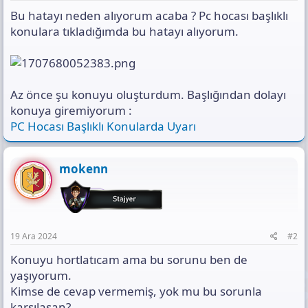
s
Bu hatayı neden alıyorum acaba ? Pc hocası başlıklı
ı
n
konulara tıkladığımda bu hatayı alıyorum.
ı
K
o
p
y
Az önce şu konuyu oluşturdum. Başlığından dolayı
a
konuya giremiyorum :
l
PC Hocası Başlıklı Konularda Uyarı
a
mokenn
19 Ara 2024
#2
Konuyu hortlatıcam ama bu sorunu ben de
yaşıyorum.
Kimse de cevap vermemiş, yok mu bu sorunla
karşılaşan?