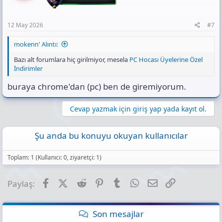
12 May 2026
#7
mokenn' Alıntı:
Bazı alt forumlara hiç girilmiyor, mesela
PC Hocası Üyelerine Özel
İndirimler
buraya chrome'dan (pc) ben de giremiyorum.
Cevap yazmak için giriş yap yada kayıt ol.
Şu anda bu konuyu okuyan kullanıcılar
Toplam: 1 (Kullanıcı: 0, ziyaretçi: 1)
Facebook
X (Twitter)
Reddit
Pinterest
Tumblr
WhatsApp
E-posta
Link
Paylaş:
Son mesajlar