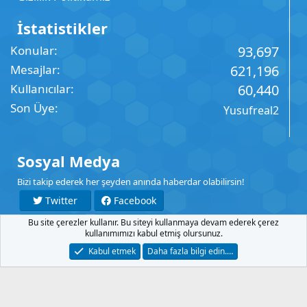
İstatistikler
Konular
93,697
Mesajlar
621,196
Kullanıcılar
60,440
Son Üye
Yusufreal2
Sosyal Medya
Bizi takip ederek her şeyden anında haberdar olabilirsin!
Twitter
Facebook
Bu site çerezler kullanır. Bu siteyi kullanmaya devam ederek çerez
YouTube
Instagram
kullanımımızı kabul etmiş olursunuz.
Kabul etmek
Daha fazla bilgi edin.…
İletişim
Şartlar
Gizlilik
Yardım
Anasayfa
R
S
S