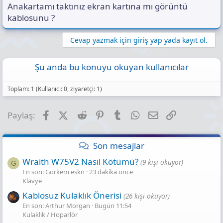
Anakartamı taktınız ekran kartına mı görüntü
kablosunu ?
Cevap yazmak için giriş yap yada kayıt ol.
Şu anda bu konuyu okuyan kullanıcılar
Toplam: 1 (Kullanıcı: 0, ziyaretçi: 1)
Facebook
X (Twitter)
Reddit
Pinterest
Tumblr
WhatsApp
E-posta
Link
Paylaş:
Son mesajlar
Wraith W75V2 Nasıl Kötümü?
(9 kişi okuyor)
G
En son: Gorkem eskn
23 dakika önce
Klavye
Kablosuz Kulaklık Önerisi
(26 kişi okuyor)
En son: Arthur Morgan
Bugün 11:54
Kulaklık / Hoparlör