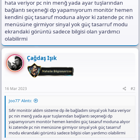
ı
hata veriyor pc nin menğ yada ayar tuşlarından
n
bağlantı seçeneği dp yapamıyorum monitör hemen
ı
kendini güç tasaruf moduna alıyor ki zatende pc nin
K
menüsüne girmiyor sinyal yok güç tasarruf modu
o
p
ekrandaki görüntü sadece bilgisi olan yardımcı
y
olabilirmi
a
l
a
Çağdaş Işık
16 Mar 2023
#2
Joo77' Alıntı:
Sıfır monitör aldım sisteme dp ile bağladım sinyal yok hata veriyor
pc nin menğ yada ayar tuşlarından bağlantı seçeneği dp
yapamıyorum monitör hemen kendini güç tasaruf moduna alıyor
ki zatende pc nin menüsüne girmiyor sinyal yok güç tasarruf
modu ekrandaki görüntü sadece bilgisi olan yardımcı olabilirmi