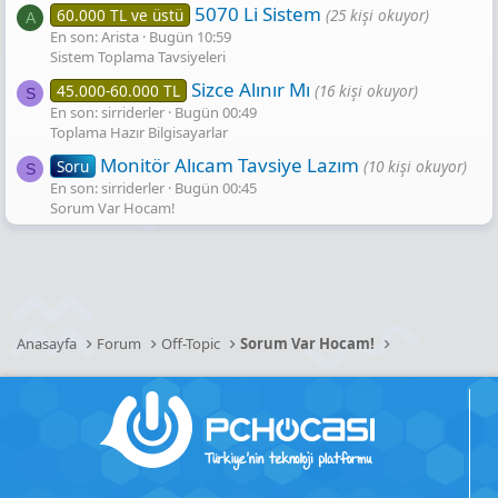
5070 Li Sistem
60.000 TL ve üstü
(25 kişi okuyor)
A
En son: Arista
Bugün 10:59
Sistem Toplama Tavsiyeleri
Sizce Alınır Mı
45.000-60.000 TL
(16 kişi okuyor)
S
En son: sirriderler
Bugün 00:49
Toplama Hazır Bilgisayarlar
Monitör Alıcam Tavsiye Lazım
Soru
(10 kişi okuyor)
S
En son: sirriderler
Bugün 00:45
Sorum Var Hocam!
Anasayfa
Forum
Off-Topic
Sorum Var Hocam!