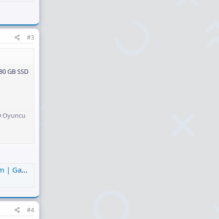
#3
480 GB SSD
SD Oyuncu
leşenleri
#4