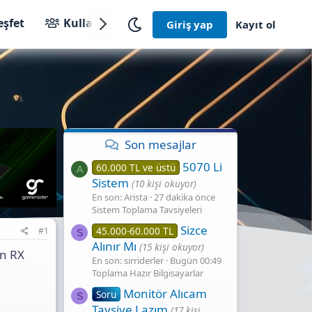
eşfet
Kullanıcılar
Giriş yap
Kayıt ol
Son mesajlar
5070 Li
60.000 TL ve üstü
A
Sistem
(10 kişi okuyor)
En son: Arista
27 dakika önce
Sistem Toplama Tavsiyeleri
Sizce
45.000-60.000 TL
#1
S
Alınır Mı
(15 kişi okuyor)
on RX
En son: sirriderler
Bugün 00:49
Toplama Hazır Bilgisayarlar
Monitör Alıcam
Soru
S
Tavsiye Lazım
(17 kişi