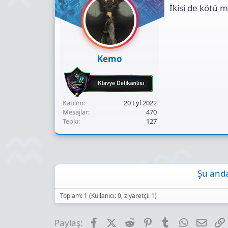
İkisi de kötü 
Kemo
Katılım
20 Eyl 2022
Mesajlar
470
Tepki
127
Şu anda
Toplam: 1 (Kullanıcı: 0, ziyaretçi: 1)
Facebook
X (Twitter)
Reddit
Pinterest
Tumblr
WhatsApp
E-pos
Paylaş: