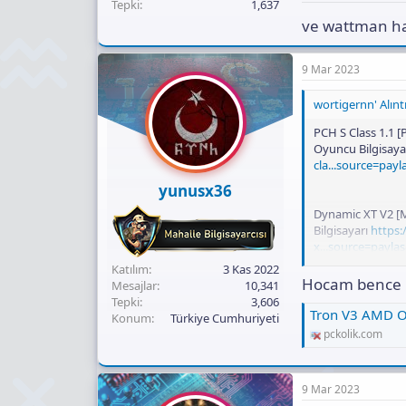
Tepki
1,637
ve wattman ha
9 Mar 2023
wortigernn' Alıntı
PCH S Class 1.1 
Oyuncu Bilgisaya
cla...source=p
yunusx36
Dynamic XT V2 [M
Bilgisayarı
https
x...source=pay
Katılım
3 Kas 2022
hangisi f/p açısı
Hocam bence 
Mesajlar
10,341
Tepki
3,606
Tron V3 AMD Oyun Bil
Konum
Türkiye Cumhuriyeti
pckolik.com
9 Mar 2023