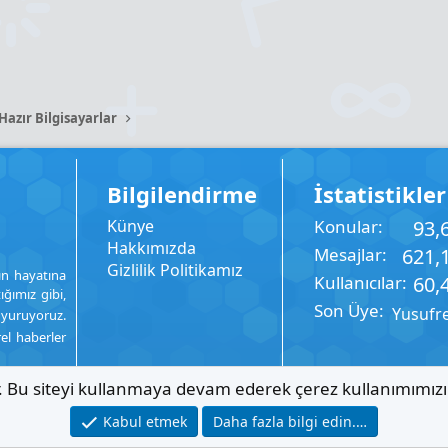
azır Bilgisayarlar
Bilgilendirme
İstatistikler
Künye
Konular
93,
Hakkımızda
Mesajlar
621,
Gizlilik Politikamız
ın hayatına
Kullanıcılar
60,
ığımız gibi,
Son Üye
Yusufr
uyuruyoruz.
rel haberler
ır. Bu siteyi kullanmaya devam ederek çerez kullanımımız
Kabul etmek
Daha fazla bilgi edin.…