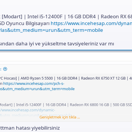
 [Modart] | Intel i5-12400F | 16 GB DDR4 | Radeon RX 6
SD Oyuncu Bilgisayarı
https://www.incehesap.com/dynam
aylas&utm_medium=urun&utm_term=mobile
ısından daha iyi ve yükseltme tavsiyeleriniz var mı
:
[PC Hocası] | AMD Ryzen 5 5500 | 16 GB DDR4 | Radeon RX 6750 XT 12 GB | 
rı
https://www.incehesap.com/pch-s-
aylas&utm_medium=urun&utm_term=mobile
odart] | Intel i5-12400F | 16 GB DDR4 | Radeon RX 6800 16 GB | 500 GB S
://www.incehesap.com/dynamic-
las&utm_medium=urun&utm_term=mobile
Genişletmek için tıkla ...
ndan daha iyi ve yükseltme tavsiyeleriniz var mı
ttman hatası yiyebilirsiniz