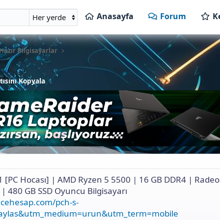
Anasayfa
Forum
K
azır Bilgisayarlar
ısını Kopyala
.1 [PC Hocası] | AMD Ryzen 5 5500 | 16 GB DDR4 | Rade
 | 480 GB SSD Oyuncu Bilgisayarı
ncehesap.com/pch-s-
=paylas&utm_medium=urun&utm_term=mobile