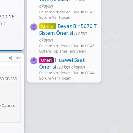
okuyor)
En son: sirriderler
Bugün 00:45
800 16
Sorum Var Hocam!
ic-
Beyaz Bir 5070 Ti
Yardım
S
Sistem Önerisi
(18 kişi
okuyor)
En son: sirriderler
Bugün 00:45
Sistem Toplama Tavsiyeleri
#2
Huawei Saat
Öneri
S
Önerisi
(13 kişi okuyor)
En son: sirriderler
Bugün 00:44
Sorum Var Hocam!
480 GB SSD
SD Oyuncu