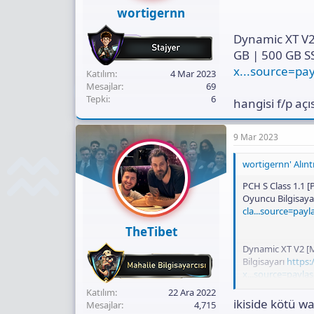
ı
wortigernn
n
ı
Dynamic XT V2
K
o
GB | 500 GB S
p
x...source=p
Katılım
4 Mar 2023
y
Mesajlar
69
a
Tepki
6
hangisi f/p aç
l
a
9 Mar 2023
wortigernn' Alıntı
PCH S Class 1.1 
Oyuncu Bilgisaya
cla...source=p
TheTibet
Dynamic XT V2 [M
Bilgisayarı
https
x...source=pay
Katılım
22 Ara 2022
hangisi f/p açısı
ikiside kötü wa
Mesajlar
4,715