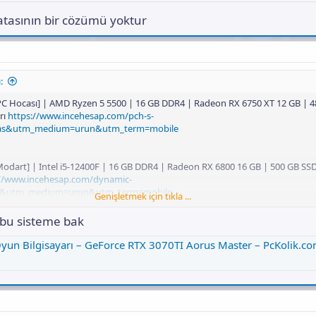
tasının bir cözümü yoktur
:
[PC Hocası] | AMD Ryzen 5 5500 | 16 GB DDR4 | Radeon RX 6750 XT 12 GB | 
rı
https://www.incehesap.com/pch-s-
aylas&utm_medium=urun&utm_term=mobile
odart] | Intel i5-12400F | 16 GB DDR4 | Radeon RX 6800 16 GB | 500 GB S
://www.incehesap.com/dynamic-
las&utm_medium=urun&utm_term=mobile
Genişletmek için tıkla ...
ndan daha iyi ve yükseltme tavsiyeleriniz var mı
bu sisteme bak
gisayarı – GeForce RTX 3070TI Aorus Master – PcKolik.com | Gaming PC ve Bilgisayar Bi