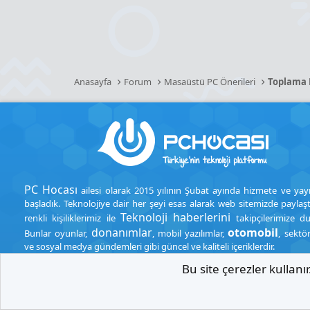
Anasayfa
Forum
Masaüstü PC Önerileri
Toplama H
PC Hocası
ailesi olarak 2015 yılının Şubat ayında hizmete ve yay
başladık. Teknolojiye dair her şeyi esas alarak web sitemizde paylaşt
Teknoloji haberlerini
renkli kişiliklerimiz ile
takipçilerimize d
donanımlar
otomobil
Bunlar oyunlar,
, mobil yazılımlar,
, sektö
ve sosyal medya gündemleri gibi güncel ve kaliteli içeriklerdir.
Bu site çerezler kullan
.