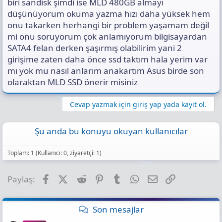
biri sandisk şimdi ise MLD 480GB almayı
düşünüyorum okuma yazma hızı daha yüksek hem
onu takarken herhangi bir problem yaşamam değil
mi onu soruyorum çok anlamıyorum bilgisayardan
SATA4 felan derken şaşırmış olabilirim yani 2
girişime zaten daha önce ssd taktım hala yerim var
mı yok mu nasıl anlarım anakartım Asus birde son
olaraktan MLD SSD önerir misiniz
Cevap yazmak için giriş yap yada kayıt ol.
Şu anda bu konuyu okuyan kullanıcılar
Toplam: 1 (Kullanıcı: 0, ziyaretçi: 1)
Facebook
X (Twitter)
Reddit
Pinterest
Tumblr
WhatsApp
E-posta
Link
Paylaş:
Son mesajlar