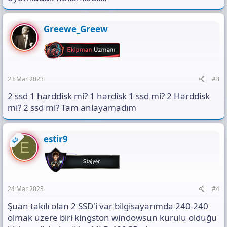
Greewe_Greew
23 Mar 2023
#3
2 ssd 1 harddisk mi? 1 hardisk 1 ssd mi? 2 Harddisk
mi? 2 ssd mi? Tam anlayamadım
estir9
KS
E
24 Mar 2023
#4
Şuan takılı olan 2 SSD'i var bilgisayarımda 240-240
olmak üzere biri kingston windowsun kurulu olduğu