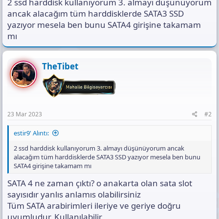
2 ssd harddisk kullanıyorum 3. almayı düşünüyorum
s
ı
ancak alacağım tüm harddisklerde SATA3 SSD
n
yazıyor mesela ben bunu SATA4 girişine takamam
ı
mı
K
o
p
y
TheTibet
a
l
a
23 Mar 2023
#2
estir9' Alıntı:
2 ssd harddisk kullanıyorum 3. almayı düşünüyorum ancak
alacağım tüm harddisklerde SATA3 SSD yazıyor mesela ben bunu
SATA4 girişine takamam mı
SATA 4 ne zaman çıktı? o anakarta olan sata slot
sayısıdır yanlıs anlamıs olabilirsiniz
Tüm SATA arabirimleri ileriye ve geriye doğru
uyumludur. Kullanılabilir.