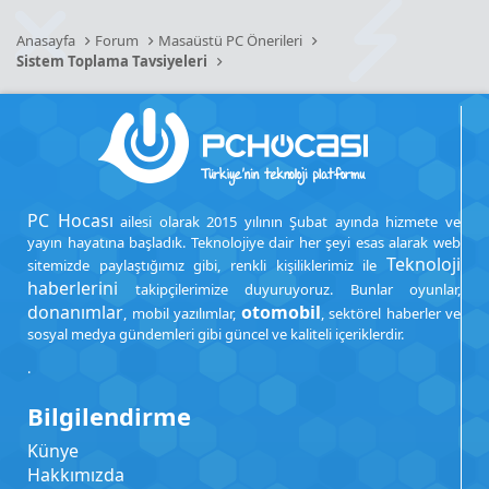
Anasayfa
Forum
Masaüstü PC Önerileri
Sistem Toplama Tavsiyeleri
PC Hocası
ailesi olarak 2015 yılının Şubat ayında hizmete ve
yayın hayatına başladık. Teknolojiye dair her şeyi esas alarak web
Teknoloji
sitemizde paylaştığımız gibi, renkli kişiliklerimiz ile
haberlerini
takipçilerimize duyuruyoruz. Bunlar oyunlar,
donanımlar
otomobil
, mobil yazılımlar,
, sektörel haberler ve
sosyal medya gündemleri gibi güncel ve kaliteli içeriklerdir.
.
Bilgilendirme
Künye
Hakkımızda