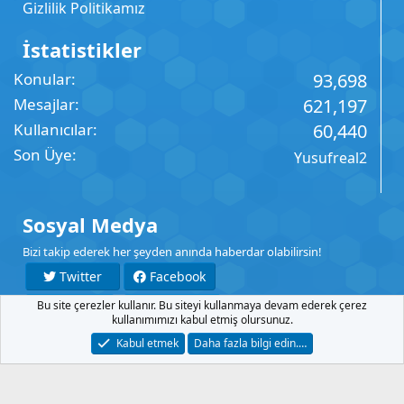
Gizlilik Politikamız
İstatistikler
Konular
93,698
Mesajlar
621,197
Kullanıcılar
60,440
Son Üye
Yusufreal2
Sosyal Medya
Bizi takip ederek her şeyden anında haberdar olabilirsin!
Twitter
Facebook
Bu site çerezler kullanır. Bu siteyi kullanmaya devam ederek çerez
YouTube
Instagram
kullanımımızı kabul etmiş olursunuz.
Kabul etmek
Daha fazla bilgi edin.…
İletişim
Şartlar
Gizlilik
Yardım
Anasayfa
R
S
S