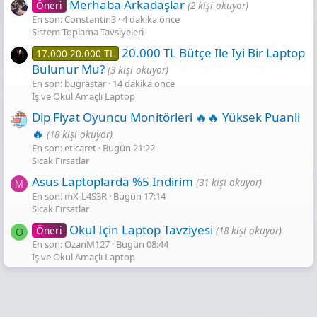
Merhaba Arkadaşlar
Öneri
(2 kişi okuyor)
En son: Constantin3
4 dakika önce
Sistem Toplama Tavsiyeleri
20.000 TL Bütçe Ile Iyi Bir Laptop
17.000-20.000 TL
Bulunur Mu?
(3 kişi okuyor)
En son: bugrastar
14 dakika önce
İş ve Okul Amaçlı Laptop
Dip Fiyat Oyuncu Monitörleri 🔥🔥 Yüksek Puanli
🔥
(18 kişi okuyor)
En son: eticaret
Bugün 21:22
Sıcak Fırsatlar
Asus Laptoplarda %5 Indirim
(31 kişi okuyor)
M
En son: mX-L4S3R
Bugün 17:14
Sıcak Fırsatlar
Okul Için Laptop Tavziyesi
Öneri
(18 kişi okuyor)
O
En son: OzanM127
Bugün 08:44
İş ve Okul Amaçlı Laptop