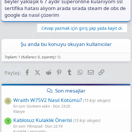
beyler yaklaşık 6 7 aydır süperonline kulanıyom ssl
s
ı
sertifika hatası alıyom arada sırada steam de obs de
n
google da nasıl çözerim
ı
K
Cevap yazmak için giriş yap yada kayıt ol.
o
p
y
Şu anda bu konuyu okuyan kullanıcılar
a
l
a
Toplam: 1 (Kullanıcı: 0, ziyaretçi: 1)
Facebook
X (Twitter)
Reddit
Pinterest
Tumblr
WhatsApp
E-posta
Link
Paylaş:
Son mesajlar
Wraith W75V2 Nasıl Kötümü?
(15 kişi okuyor)
G
En son: Gorkem eskn
Dün 23:20
Klavye
Kablosuz Kulaklık Önerisi
(13 kişi okuyor)
Y
En son: Yilmazad
Dün 22:19
Kulaklık / Hoparlör