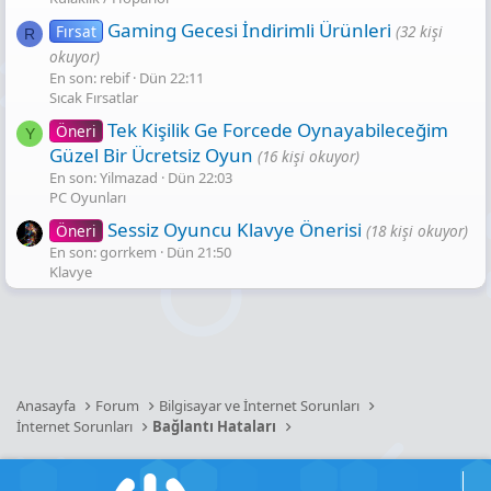
Gaming Gecesi̇ İndi̇ri̇mli̇ Ürünleri̇
Fırsat
(32 kişi
R
okuyor)
En son: rebif
Dün 22:11
Sıcak Fırsatlar
Tek Kişilik Ge Forcede Oynayabileceğim
Öneri
Y
Güzel Bir Ücretsiz Oyun
(16 kişi okuyor)
En son: Yilmazad
Dün 22:03
PC Oyunları
Sessiz Oyuncu Klavye Önerisi
Öneri
(18 kişi okuyor)
En son: gorrkem
Dün 21:50
Klavye
Anasayfa
Forum
Bilgisayar ve İnternet Sorunları
İnternet Sorunları
Bağlantı Hataları