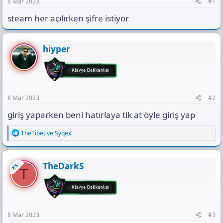
n
i
ı
8 Mar 2023
#1
s
steam her açılırken şifre istiyor
ı
n
ı
K
hiyper
o
p
y
a
l
8 Mar 2023
#2
a
giriş yaparken beni hatırlaya tik at öyle giriş yap
R
TheTibet
ve
Syqex
e
a
c
t
TheDarkS
KS
T
i
o
n
s
:
8 Mar 2023
#3