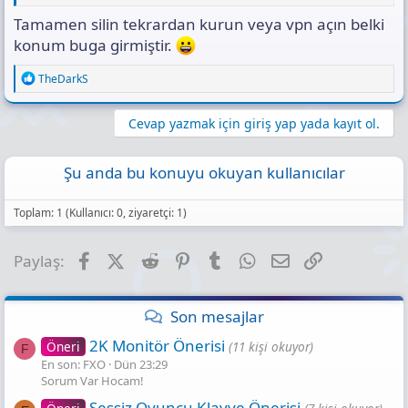
Tamamen silin tekrardan kurun veya vpn açın belki
konum buga girmiştir.
R
TheDarkS
e
a
c
Cevap yazmak için giriş yap yada kayıt ol.
t
i
o
Şu anda bu konuyu okuyan kullanıcılar
n
s
:
Toplam: 1 (Kullanıcı: 0, ziyaretçi: 1)
Facebook
X (Twitter)
Reddit
Pinterest
Tumblr
WhatsApp
E-posta
Link
Paylaş:
Son mesajlar
2K Monitör Önerisi
Öneri
(11 kişi okuyor)
F
En son: FXO
Dün 23:29
Sorum Var Hocam!
Sessiz Oyuncu Klavye Önerisi