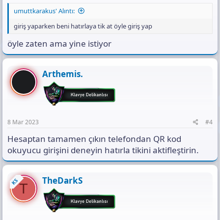
umuttkarakus' Alıntı:
giriş yaparken beni hatırlaya tik at öyle giriş yap
öyle zaten ama yine istiyor
Arthemis.
8 Mar 2023
#4
Hesaptan tamamen çıkın telefondan QR kod
okuyucu girişini deneyin hatırla tikini aktifleştirin.
TheDarkS
KS
T