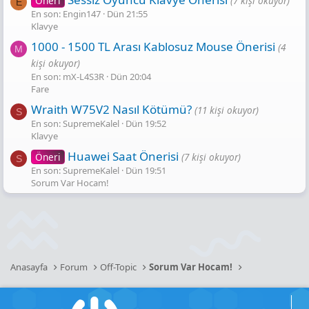
Öneri
(7 kişi okuyor)
E
En son: Engin147
Dün 21:55
Klavye
1000 - 1500 TL Arası Kablosuz Mouse Önerisi
(4
M
kişi okuyor)
En son: mX-L4S3R
Dün 20:04
Fare
Wraith W75V2 Nasıl Kötümü?
(11 kişi okuyor)
S
En son: SupremeKalel
Dün 19:52
Klavye
Huawei Saat Önerisi
Öneri
(7 kişi okuyor)
S
En son: SupremeKalel
Dün 19:51
Sorum Var Hocam!
Anasayfa
Forum
Off-Topic
Sorum Var Hocam!