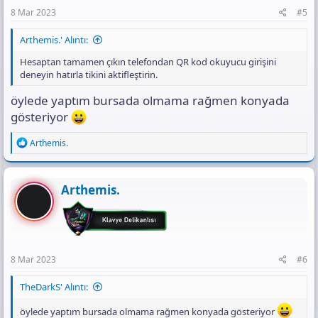
8 Mar 2023
#5
Arthemis.' Alıntı:
Hesaptan tamamen çıkın telefondan QR kod okuyucu girişini
deneyin hatırla tikini aktifleştirin.
öylede yaptım bursada olmama rağmen konyada
gösteriyor
R
Arthemis.
e
a
c
t
Arthemis.
i
o
n
s
:
8 Mar 2023
#6
TheDarkS' Alıntı:
öylede yaptım bursada olmama rağmen konyada gösteriyor