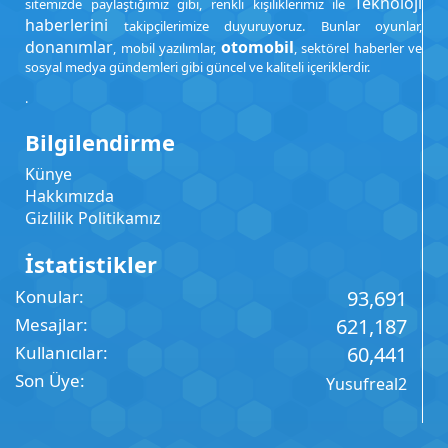
Teknoloji
sitemizde paylaştığımız gibi, renkli kişiliklerimiz ile
haberlerini
takipçilerimize duyuruyoruz. Bunlar oyunlar,
donanımlar
otomobil
, mobil yazılımlar,
, sektörel haberler ve
sosyal medya gündemleri gibi güncel ve kaliteli içeriklerdir.
.
Bilgilendirme
Künye
Hakkımızda
Gizlilik Politikamız
İstatistikler
Konular
93,691
Mesajlar
621,187
Kullanıcılar
60,441
Son Üye
Yusufreal2