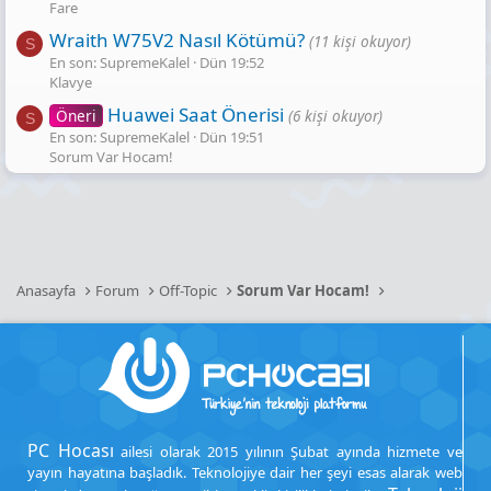
Fare
Wraith W75V2 Nasıl Kötümü?
(11 kişi okuyor)
S
En son: SupremeKalel
Dün 19:52
Klavye
Huawei Saat Önerisi
Öneri
(6 kişi okuyor)
S
En son: SupremeKalel
Dün 19:51
Sorum Var Hocam!
Anasayfa
Forum
Off-Topic
Sorum Var Hocam!
PC Hocası
ailesi olarak 2015 yılının Şubat ayında hizmete ve
yayın hayatına başladık. Teknolojiye dair her şeyi esas alarak web