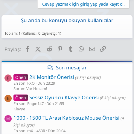
Cevap yazmak için giriş yap yada kayıt ol.
Şu anda bu konuyu okuyan kullanıcılar
Toplam: 1 (Kullanıcı: 0, ziyaretçi: 1)
Facebook
X (Twitter)
Reddit
Pinterest
Tumblr
WhatsApp
E-posta
Link
Paylaş:
Son mesajlar
2K Monitör Önerisi
Öneri
(9 kişi okuyor)
F
En son: FXO
Dün 23:29
Sorum Var Hocam!
Sessiz Oyuncu Klavye Önerisi
Öneri
(6 kişi okuyor)
E
En son: Engin147
Dün 21:55
Klavye
1000 - 1500 TL Arası Kablosuz Mouse Önerisi
(4
M
kişi okuyor)
En son: mX-L4S3R
Dün 20:04