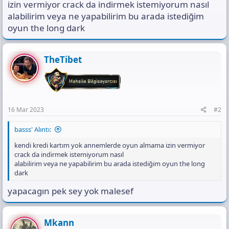
ı
izin vermiyor crack da indirmek istemiyorum nasıl
n
alabilirim veya ne yapabilirim bu arada istediğim
ı
oyun the long dark
K
o
p
y
TheTibet
a
l
a
16 Mar 2023
#2
basss' Alıntı:
kendi kredi kartım yok annemlerde oyun almama izin vermiyor
crack da indirmek istemiyorum nasıl
alabilirim veya ne yapabilirim bu arada istediğim oyun the long
dark
yapacagın pek sey yok malesef
Mkann