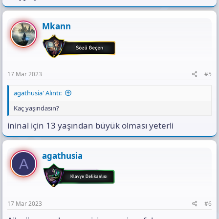
Mkann
17 Mar 2023
#5
agathusia' Alıntı:
Kaç yaşındasın?
ininal için 13 yaşından büyük olması yeterli
agathusia
A
17 Mar 2023
#6