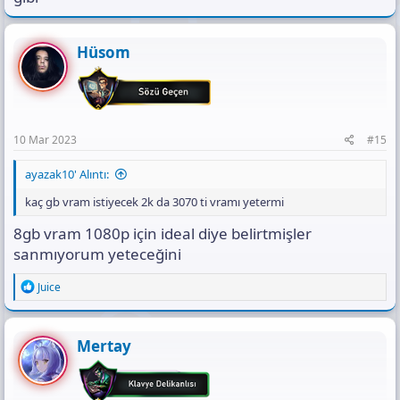
Hüsom
10 Mar 2023
#15
ayazak10' Alıntı:
kaç gb vram istiyecek 2k da 3070 ti vramı yetermi
8gb vram 1080p için ideal diye belirtmişler
sanmıyorum yeteceğini
R
Juice
e
a
c
t
Mertay
i
o
n
s