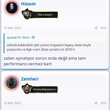
Hüsom
10 Mar 2023
#18
ayazak10' Alıntı:
aslında kaldırabilir gibi çünkü hogwarts legacy dede böyle
yazıyordu ve 8gb vram 2kda oynattı rtx 3070 ti
zaten oynatıyor sorun orda değil ama tam
performans vermez kart
Zemheri
10 Mar 2023
#19