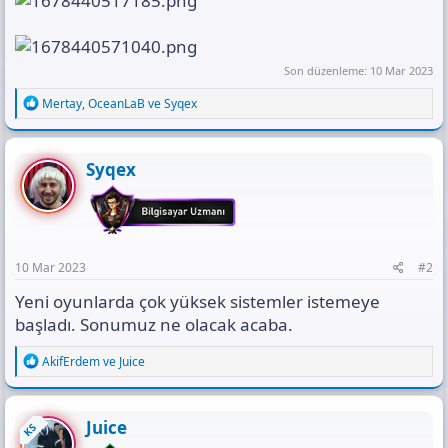
Son düzenleme:
10 Mar 2023
R
Mertay
,
OceanLaB
ve
Syqex
e
a
c
t
Syqex
i
o
n
s
:
10 Mar 2023
#2
Yeni oyunlarda çok yüksek sistemler istemeye
başladı. Sonumuz ne olacak acaba.
R
AkifErdem
ve
Juice
e
a
c
t
Juice
KS
i