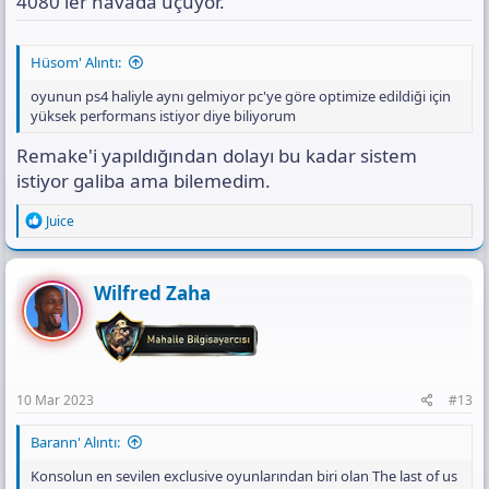
4080 ler havada uçuyor.
Hüsom' Alıntı:
oyunun ps4 haliyle aynı gelmiyor pc'ye göre optimize edildiği için
yüksek performans istiyor diye biliyorum
Remake'i yapıldığından dolayı bu kadar sistem
istiyor galiba ama bilemedim.
R
Juice
e
a
c
t
Wilfred Zaha
i
o
n
s
:
10 Mar 2023
#13
Barann' Alıntı:
Konsolun en sevilen exclusive oyunlarından biri olan The last of us