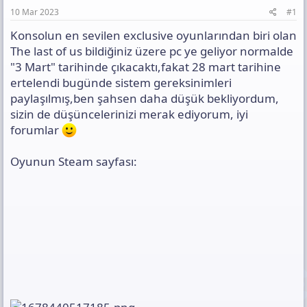
a
h
t
10 Mar 2023
#1
n
i
ı
Konsolun en sevilen exclusive oyunlarından biri olan
s
ı
The last of us bildiğiniz üzere pc ye geliyor normalde
n
"3 Mart" tarihinde çıkacaktı,fakat 28 mart tarihine
ı
ertelendi bugünde sistem gereksinimleri
K
paylaşılmış,ben şahsen daha düşük bekliyordum,
o
p
sizin de düşüncelerinizi merak ediyorum, iyi
y
forumlar
a
l
a
Oyunun Steam sayfası: