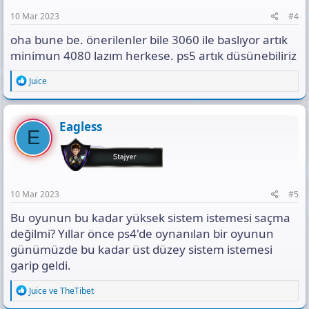
:
10 Mar 2023
#4
oha bune be. önerilenler bile 3060 ile baslıyor artık
minimun 4080 lazım herkese. ps5 artık düsünebiliriz
R
Juice
e
a
c
t
Eagless
E
i
o
n
s
:
10 Mar 2023
#5
Bu oyunun bu kadar yüksek sistem istemesi saçma
değilmi? Yıllar önce ps4'de oynanılan bir oyunun
günümüzde bu kadar üst düzey sistem istemesi
garip geldi.
R
Juice
ve
TheTibet
e