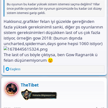
Bu oyunun bu kadar yüksek sistem istemesi saçma değilmi? Yıllar
önce ps4'de oynanılan bir oyunun günümüzde bu kadar üst düzey
sistem istemesi garip geldi.
Haklısınız,grafikler felan iyi güzelde gereğinden
fazla yüksek gereksinimli sanki, diğer ps oyunlarının
sistem gereksinimleri düşükken last of us çok fazla
istiyor, örneğin gow 2018: (bunun dışında
uncharted,spiderman,days gone hepsi 1060 istiyor)
The last of us böyle çıktıysa, ben Gow Ragnarök ü
felan düşünemiyorum
R
Eagless
e
a
c
t
TheTibet
i
o
n
s
: