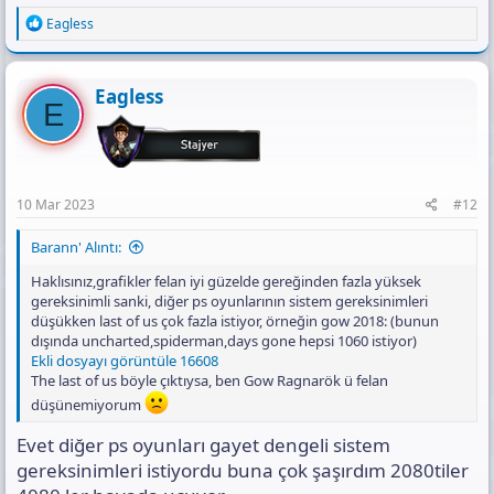
R
Eagless
e
a
c
t
Eagless
E
i
o
n
s
:
10 Mar 2023
#12
Barann' Alıntı:
Haklısınız,grafikler felan iyi güzelde gereğinden fazla yüksek
gereksinimli sanki, diğer ps oyunlarının sistem gereksinimleri
düşükken last of us çok fazla istiyor, örneğin gow 2018: (bunun
dışında uncharted,spiderman,days gone hepsi 1060 istiyor)
Ekli dosyayı görüntüle 16608
The last of us böyle çıktıysa, ben Gow Ragnarök ü felan
düşünemiyorum
Evet diğer ps oyunları gayet dengeli sistem
gereksinimleri istiyordu buna çok şaşırdım 2080tiler