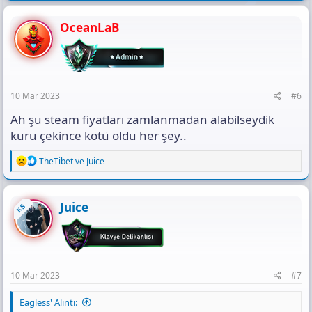
a
c
t
OceanLaB
i
o
n
s
:
10 Mar 2023
#6
Ah şu steam fiyatları zamlanmadan alabilseydik
kuru çekince kötü oldu her şey..
R
TheTibet
ve
Juice
e
a
c
t
Juice
KS
i
o
n
s
:
10 Mar 2023
#7
Eagless' Alıntı: