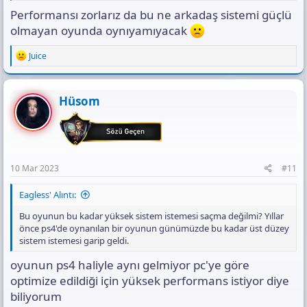
Performansı zorlarız da bu ne arkadaş sistemi güçlü
olmayan oyunda oynıyamıyacak
R
Juice
e
a
c
t
Hüsom
i
Ekli dosyayı görüntüle 16603
o
n
s
Ekli dosyayı görüntüle 16604
:
10 Mar 2023
#11
Eagless' Alıntı:
Bu oyunun bu kadar yüksek sistem istemesi saçma değilmi? Yıllar
önce ps4'de oynanılan bir oyunun günümüzde bu kadar üst düzey
sistem istemesi garip geldi.
oyunun ps4 haliyle aynı gelmiyor pc'ye göre
optimize edildiği için yüksek performans istiyor diye
biliyorum