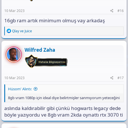
:
10 Mar 2023
#16
16gb ram artık minimum olmuş vay arkadaş
R
Qlay
ve
Juice
e
a
c
t
Wilfred Zaha
i
o
n
s
:
10 Mar 2023
#17
Hüsom' Alıntı:
8gb vram 1080p için ideal diye belirtmişler sanmıyorum yeteceğini
aslında kaldırabilir gibi çünkü hogwarts legacy dede
böyle yazıyordu ve 8gb vram 2kda oynattı rtx 3070 ti