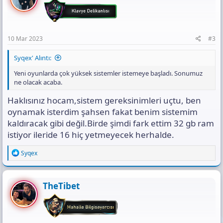
o
n
s
:
10 Mar 2023
#3
Syqex' Alıntı:
Yeni oyunlarda çok yüksek sistemler istemeye başladı. Sonumuz
ne olacak acaba.
Haklısınız hocam,sistem gereksinimleri uçtu, ben
oynamak isterdim şahsen fakat benim sistemim
kaldıracak gibi değil.Birde şimdi fark ettim 32 gb ram
istiyor ileride 16 hiç yetmeyecek herhalde.
R
Syqex
e
a
c
t
TheTibet
i
o
n
s