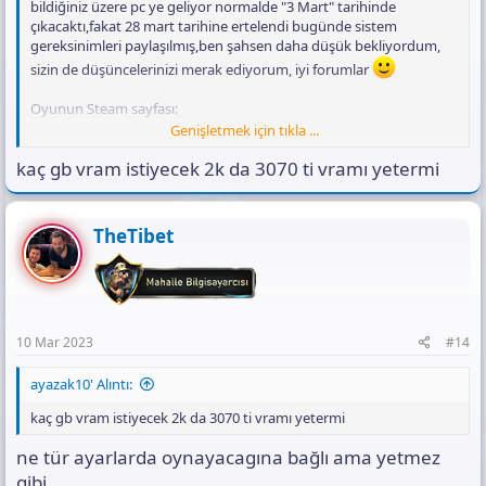
bildiğiniz üzere pc ye geliyor normalde "3 Mart" tarihinde
çıkacaktı,fakat 28 mart tarihine ertelendi bugünde sistem
gereksinimleri paylaşılmış,ben şahsen daha düşük bekliyordum,
sizin de düşüncelerinizi merak ediyorum, iyi forumlar
Oyunun Steam sayfası:
Genişletmek için tıkla ...
kaç gb vram istiyecek 2k da 3070 ti vramı yetermi
TheTibet
Ekli dosyayı görüntüle 16603
10 Mar 2023
#14
Ekli dosyayı görüntüle 16604
ayazak10' Alıntı:
kaç gb vram istiyecek 2k da 3070 ti vramı yetermi
ne tür ayarlarda oynayacagına bağlı ama yetmez
gibi