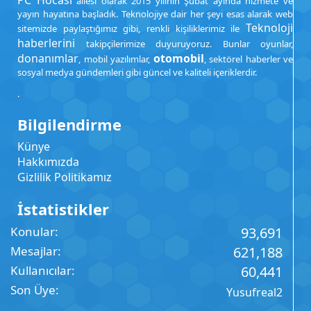
PC Hocası
ailesi olarak 2015 yılının Şubat ayında hizmete ve
yayın hayatına başladık. Teknolojiye dair her şeyi esas alarak web
Teknoloji
sitemizde paylaştığımız gibi, renkli kişiliklerimiz ile
haberlerini
takipçilerimize duyuruyoruz. Bunlar oyunlar,
donanımlar
otomobil
, mobil yazılımlar,
, sektörel haberler ve
sosyal medya gündemleri gibi güncel ve kaliteli içeriklerdir.
.
Bilgilendirme
Künye
Hakkımızda
Gizlilik Politikamız
İstatistikler
Konular
93,691
Mesajlar
621,188
Kullanıcılar
60,441
Son Üye
Yusufreal2