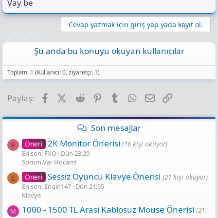
Vay be
Cevap yazmak için giriş yap yada kayıt ol.
Şu anda bu konuyu okuyan kullanıcılar
Toplam: 1 (Kullanıcı: 0, ziyaretçi: 1)
Facebook
X (Twitter)
Reddit
Pinterest
Tumblr
WhatsApp
E-posta
Link
Paylaş:
Son mesajlar
2K Monitör Önerisi
Öneri
(16 kişi okuyor)
F
En son: FXO
Dün 23:29
Sorum Var Hocam!
Sessiz Oyuncu Klavye Önerisi
Öneri
(21 kişi okuyor)
E
En son: Engin147
Dün 21:55
Klavye
1000 - 1500 TL Arası Kablosuz Mouse Önerisi
(21
M