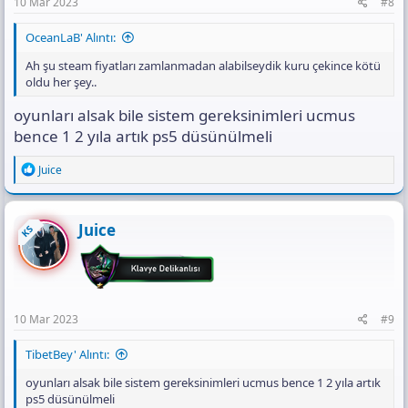
10 Mar 2023
#8
OceanLaB' Alıntı:
Ah şu steam fiyatları zamlanmadan alabilseydik kuru çekince kötü
oldu her şey..
oyunları alsak bile sistem gereksinimleri ucmus
bence 1 2 yıla artık ps5 düsünülmeli
R
Juice
e
a
c
t
Juice
KS
i
o
n
s
:
10 Mar 2023
#9
TibetBey' Alıntı:
oyunları alsak bile sistem gereksinimleri ucmus bence 1 2 yıla artık
ps5 düsünülmeli