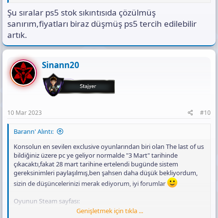
Şu sıralar ps5 stok sıkıntısıda çözülmüş
sanırım,fiyatları biraz düşmüş ps5 tercih edilebilir
artık.
Sinann20
10 Mar 2023
#10
Barann' Alıntı:
Konsolun en sevilen exclusive oyunlarından biri olan The last of us
bildiğiniz üzere pc ye geliyor normalde "3 Mart" tarihinde
çıkacaktı,fakat 28 mart tarihine ertelendi bugünde sistem
gereksinimleri paylaşılmış,ben şahsen daha düşük bekliyordum,
sizin de düşüncelerinizi merak ediyorum, iyi forumlar
Oyunun Steam sayfası:
Genişletmek için tıkla ...