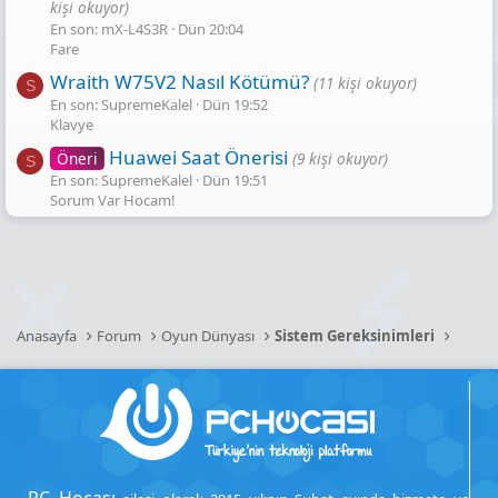
kişi okuyor)
En son: mX-L4S3R
Dün 20:04
Fare
Wraith W75V2 Nasıl Kötümü?
(11 kişi okuyor)
S
En son: SupremeKalel
Dün 19:52
Klavye
Huawei Saat Önerisi
Öneri
(9 kişi okuyor)
S
En son: SupremeKalel
Dün 19:51
Sorum Var Hocam!
Anasayfa
Forum
Oyun Dünyası
Sistem Gereksinimleri