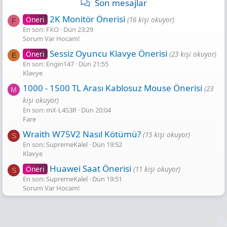
Son mesajlar
2K Monitör Önerisi
Öneri
(16 kişi okuyor)
F
En son: FXO
Dün 23:29
Sorum Var Hocam!
Sessiz Oyuncu Klavye Önerisi
Öneri
(23 kişi okuyor)
E
En son: Engin147
Dün 21:55
Klavye
1000 - 1500 TL Arası Kablosuz Mouse Önerisi
(23
M
kişi okuyor)
En son: mX-L4S3R
Dün 20:04
Fare
Wraith W75V2 Nasıl Kötümü?
(15 kişi okuyor)
S
En son: SupremeKalel
Dün 19:52
Klavye
Huawei Saat Önerisi
Öneri
(11 kişi okuyor)
S
En son: SupremeKalel
Dün 19:51
Sorum Var Hocam!