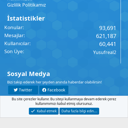
Gizlilik Politikamız
İstatistikler
Konular
93,691
Mesajlar
621,187
Kullanıcılar
60,441
Son Üye
Yusufreal2
Sosyal Medya
Bizi takip ederek her şeyden anında haberdar olabilirsin!
Twitter
Facebook
Bu site çerezler kullanır. Bu siteyi kullanmaya devam ederek çerez
YouTube
Instagram
kullanımımızı kabul etmiş olursunuz.
Kabul etmek
Daha fazla bilgi edin.…
İletişim
Şartlar
Gizlilik
Yardım
Anasayfa
R
S
S