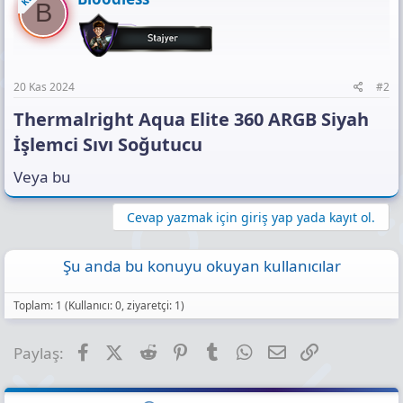
KS
B
20 Kas 2024
#2
Thermalright Aqua Elite 360 ARGB Siyah
İşlemci Sıvı Soğutucu​
Veya bu
Cevap yazmak için giriş yap yada kayıt ol.
Şu anda bu konuyu okuyan kullanıcılar
Toplam: 1 (Kullanıcı: 0, ziyaretçi: 1)
Facebook
X (Twitter)
Reddit
Pinterest
Tumblr
WhatsApp
E-posta
Link
Paylaş: