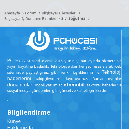
Anasayfa
Forum
Bilgisayar Bileşenleri
Bilgisayar İç Donanım Birimleri
Sıvı Soğutma
PC Hocası
ailesi olarak 2015 yılının Şubat ayında hizmete ve
yayın hayatına başladık. Teknolojiye dair her şeyi esas alarak web
Teknoloji
sitemizde paylaştığımız gibi, renkli kişiliklerimiz ile
haberlerini
takipçilerimize duyuruyoruz. Bunlar oyunlar,
donanımlar
otomobil
, mobil yazılımlar,
, sektörel haberler ve
sosyal medya gündemleri gibi güncel ve kaliteli içeriklerdir.
.
Bilgilendirme
Künye
Hakkımızda