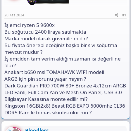
a
h
a
n
i
n
t
20 Kas 2024
#1
ı
s
İşlemci ryzen 5 9600x
ı
Bu soğutucu 2400 liraya satılmakta
n
Marka model olarak güvenilir midir?
ı
Bu fiyata önerebileceğiniz başka bir sıvı soğutma
K
o
mevcut mudur ?
p
İşlemciden tam verim aldığım zaman ısı değerli ne
y
olur?
a
Anakart b650 msi TOMAHAWK WIFI modeli
l
a
ARGB için pin sorunu yaşar mıyım ?
Dark Guardian PRO 700W 80+ Bronze 4x12cm ARGB
LED Fanlı, Full Cam Yan ve Mesh Ön Panel, USB 3.0
Bilgisayar Kasasına monte edilir mi?
Kingston 16GB(2x8) Beast RGB EXPO 6000mhz CL36
DDR5 Ram le temas sıkıntısı olur mu ?
Bloodless