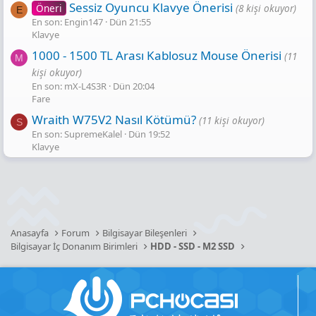
Sessiz Oyuncu Klavye Önerisi
Öneri
(8 kişi okuyor)
E
En son: Engin147
Dün 21:55
Klavye
1000 - 1500 TL Arası Kablosuz Mouse Önerisi
(11
M
kişi okuyor)
En son: mX-L4S3R
Dün 20:04
Fare
Wraith W75V2 Nasıl Kötümü?
(11 kişi okuyor)
S
En son: SupremeKalel
Dün 19:52
Klavye
Anasayfa
Forum
Bilgisayar Bileşenleri
Bilgisayar İç Donanım Birimleri
HDD - SSD - M2 SSD