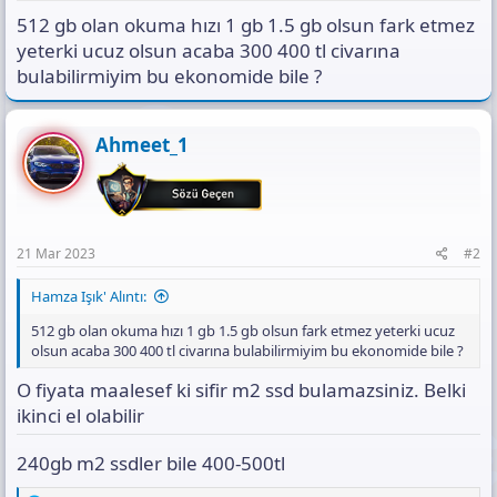
s
512 gb olan okuma hızı 1 gb 1.5 gb olsun fark etmez
ı
n
yeterki ucuz olsun acaba 300 400 tl civarına
ı
bulabilirmiyim bu ekonomide bile ?
K
o
p
Ahmeet_1
y
a
l
a
21 Mar 2023
#2
Hamza Işık' Alıntı:
512 gb olan okuma hızı 1 gb 1.5 gb olsun fark etmez yeterki ucuz
olsun acaba 300 400 tl civarına bulabilirmiyim bu ekonomide bile ?
O fiyata maalesef ki sifir m2 ssd bulamazsiniz. Belki
ikinci el olabilir
240gb m2 ssdler bile 400-500tl