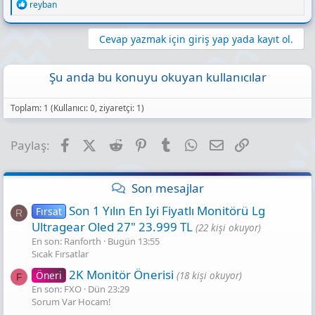
R
reyban
e
a
c
Cevap yazmak için giriş yap yada kayıt ol.
t
i
o
Şu anda bu konuyu okuyan kullanıcılar
n
s
:
Toplam: 1 (Kullanıcı: 0, ziyaretçi: 1)
Facebook
X (Twitter)
Reddit
Pinterest
Tumblr
WhatsApp
E-posta
Link
Paylaş:
Son mesajlar
Son 1 Yılın En Iyi Fiyatlı Monitörü Lg
Fırsat
R
Ultragear Oled 27" 23.999 TL
(22 kişi okuyor)
En son: Ranforth
Bugün 13:55
Sıcak Fırsatlar
2K Monitör Önerisi
Öneri
(18 kişi okuyor)
F
En son: FXO
Dün 23:29
Sorum Var Hocam!