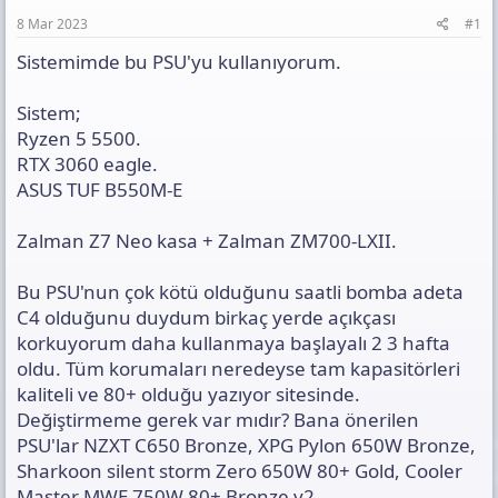
a
h
t
n
i
ı
8 Mar 2023
#1
s
Sistemimde bu PSU'yu kullanıyorum.
ı
n
ı
Sistem;
K
Ryzen 5 5500.
o
RTX 3060 eagle.
p
y
ASUS TUF B550M-E
a
l
Zalman Z7 Neo kasa + Zalman ZM700-LXII.
a
Bu PSU'nun çok kötü olduğunu saatli bomba adeta
C4 olduğunu duydum birkaç yerde açıkçası
korkuyorum daha kullanmaya başlayalı 2 3 hafta
oldu. Tüm korumaları neredeyse tam kapasitörleri
kaliteli ve 80+ olduğu yazıyor sitesinde.
Değiştirmeme gerek var mıdır? Bana önerilen
PSU'lar NZXT C650 Bronze, XPG Pylon 650W Bronze,
Sharkoon silent storm Zero 650W 80+ Gold, Cooler
Master MWE 750W 80+ Bronze v2.