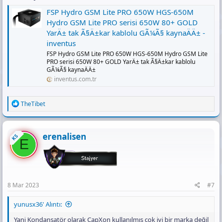
FSP Hydro GSM Lite PRO 650W HGS-650M
Hydro GSM Lite PRO serisi 650W 80+ GOLD
YarÄ± tak Ã§Ä±kar kablolu GÃ¼Ã§ kaynaÄÄ± -
inventus
FSP Hydro GSM Lite PRO 650W HGS-650M Hydro GSM Lite
PRO serisi 650W 80+ GOLD YarÄ± tak Ã§Ä±kar kablolu
GÃ¼Ã§ kaynaÄÄ±
inventus.com.tr
R
TheTibet
e
a
c
t
erenalisen
KS
E
i
o
n
s
:
8 Mar 2023
#7
yunusx36' Alıntı:
Yani Kondansatör olarak CapXon kullanılmış çok iyi bir marka değil