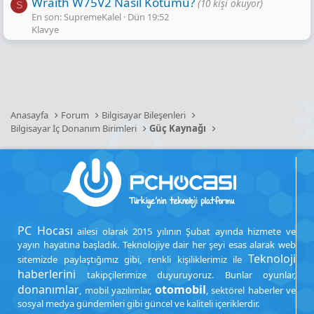
Wraith W75V2 Nasıl Kötümü?
(10 kişi okuyor)
S
En son: SupremeKalel
Dün 19:52
Klavye
Anasayfa
Forum
Bilgisayar Bileşenleri
Bilgisayar İç Donanım Birimleri
Güç Kaynağı
PC Hocası
ailesi olarak 2015 yılının Şubat ayında hizmete ve
yayın hayatına başladık. Teknolojiye dair her şeyi esas alarak web
Teknoloji
sitemizde paylaştığımız gibi, renkli kişiliklerimiz ile
haberlerini
takipçilerimize duyuruyoruz. Bunlar oyunlar,
donanımlar
otomobil
, mobil yazılımlar,
, sektörel haberler ve
sosyal medya gündemleri gibi güncel ve kaliteli içeriklerdir.