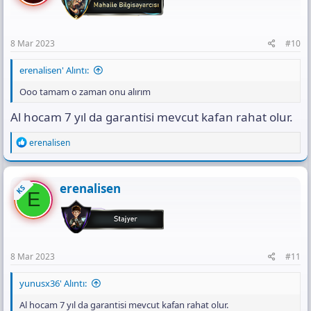
8 Mar 2023
#10
erenalisen' Alıntı:
Ooo tamam o zaman onu alırım
Al hocam 7 yıl da garantisi mevcut kafan rahat olur.
R
erenalisen
e
a
c
t
erenalisen
KS
E
i
o
n
s
:
8 Mar 2023
#11
yunusx36' Alıntı:
Al hocam 7 yıl da garantisi mevcut kafan rahat olur.