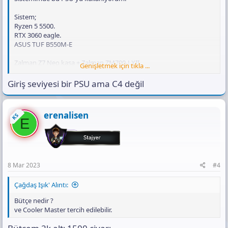
Sistem;
Ryzen 5 5500.
RTX 3060 eagle.
ASUS TUF B550M-E
Zalman Z7 Neo kasa + Zalman ZM700-LXII.
Genişletmek için tıkla ...
Bu PSU'nun çok kötü olduğunu saatli bomba adeta C4 olduğunu
Giriş seviyesi bir PSU ama C4 değil
duydum birkaç yerde açıkçası korkuyorum daha kullanmaya
başlayalı 2 3 hafta oldu. Tüm korumaları neredeyse tam
kapasitörleri kaliteli ve 80+ olduğu yazıyor sitesinde. Değiştirmeme
erenalisen
KS
gerek var mıdır? Bana önerilen PSU'lar NZXT C650 Bronze, XPG
E
Pylon 650W Bronze, Sharkoon silent storm Zero 650W 80+ Gold,
Cooler Master MWE 750W 80+ Bronze v2.
8 Mar 2023
#4
Çağdaş Işık' Alıntı:
Bütçe nedir ?
ve Cooler Master tercih edilebilir.