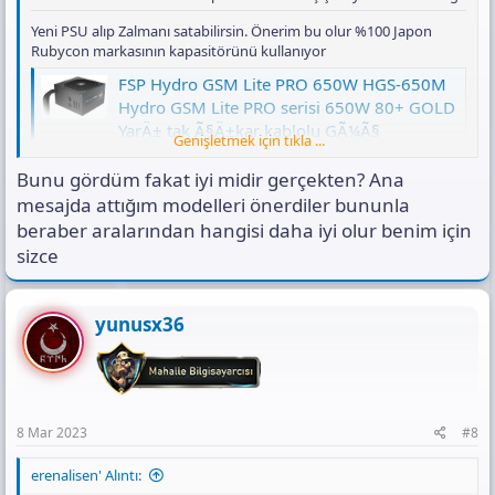
Yeni PSU alıp Zalmanı satabilirsin. Önerim bu olur %100 Japon
Rubycon markasının kapasitörünü kullanıyor
FSP Hydro GSM Lite PRO 650W HGS-650M
Hydro GSM Lite PRO serisi 650W 80+ GOLD
YarÄ± tak Ã§Ä±kar kablolu GÃ¼Ã§
Genişletmek için tıkla ...
kaynaÄÄ± - inventus
Bunu gördüm fakat iyi midir gerçekten? Ana
FSP Hydro GSM Lite PRO 650W HGS-650M Hydro GSM
Lite PRO serisi 650W 80+ GOLD YarÄ± tak Ã§Ä±kar
mesajda attığım modelleri önerdiler bununla
kablolu GÃ¼Ã§ kaynaÄÄ±
beraber aralarından hangisi daha iyi olur benim için
inventus.com.tr
sizce
yunusx36
8 Mar 2023
#8
erenalisen' Alıntı: