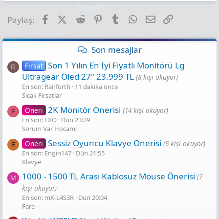
Facebook
X (Twitter)
Reddit
Pinterest
Tumblr
WhatsApp
E-posta
Link
Paylaş:
Son mesajlar
Son 1 Yılın En Iyi Fiyatlı Monitörü Lg
Fırsat
R
Ultragear Oled 27" 23.999 TL
(8 kişi okuyor)
En son: Ranforth
11 dakika önce
Sıcak Fırsatlar
2K Monitör Önerisi
Öneri
(14 kişi okuyor)
F
En son: FXO
Dün 23:29
Sorum Var Hocam!
Sessiz Oyuncu Klavye Önerisi
Öneri
(6 kişi okuyor)
E
En son: Engin147
Dün 21:55
Klavye
1000 - 1500 TL Arası Kablosuz Mouse Önerisi
(7
M
kişi okuyor)
En son: mX-L4S3R
Dün 20:04
Fare