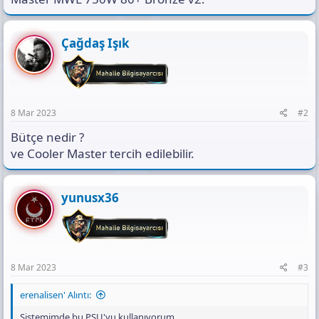
Çağdaş Işık
8 Mar 2023
#2
Bütçe nedir ?
ve Cooler Master tercih edilebilir.
yunusx36
8 Mar 2023
#3
erenalisen' Alıntı:
Sistemimde bu PSU'yu kullanıyorum.