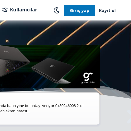
Kullanıcılar
Giriş yap
Kayıt ol
da bana yine bu hatayı veriyor 0x80246008 2-cil
h ekran hatası...