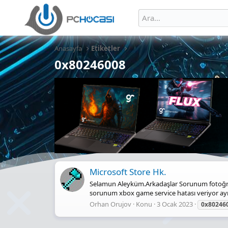
Anasayfa
Etiketler
0x80246008
Microsoft Store Hk.
Selamun Aleyküm.Arkadaşlar Sorunum fotoğraft
sorunum xbox game service hatası veriyor ayn
Orhan Orujov
Konu
3 Ocak 2023
0x80246