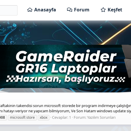
Anasayfa
Forum
Keşfet
akinin takendisi sorun microsoft storede bir program indirmeye çalıştığım
ı hatayı veriyor ne yapıcam bilmiyorum, Ve Son Hatam windows update siya
Cevaplar: 1
Forum:
Yazılım Sorunları
008
microsoft store
xbox