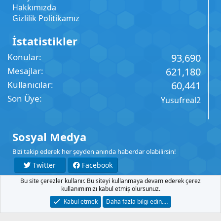
Hakkımızda
Gizlilik Politikamız
İstatistikler
Konular
93,690
Mesajlar
621,180
Kullanıcılar
60,441
Son Üye
Yusufreal2
Sosyal Medya
Bizi takip ederek her şeyden anında haberdar olabilirsin!
Twitter
Facebook
Bu site çerezler kullanır. Bu siteyi kullanmaya devam ederek çerez
YouTube
Instagram
kullanımımızı kabul etmiş olursunuz.
Kabul etmek
Daha fazla bilgi edin.…
İletişim
Şartlar
Gizlilik
Yardım
Anasayfa
R
S
S