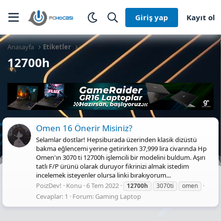
Giriş yap
Kayıt ol
Anasayfa
Etiketler
12700h
Omen 16 Önerir Misiniz?
Selamlar dostlar! Hepsiburada üzerinden klasik dizüstü
bakma eğlencemi yerine getirirken 37,999 lira civarında Hp
Omen'ın 3070 ti 12700h işlemcili bir modelini buldum. Aşırı
tatlı F/P ürünü olarak duruyor fikrinizi almak istedim
incelemek isteyenler olursa linki bırakıyorum...
PoizDev!
Konu
6 Tem 2022
12700h
3070ti
omen
Cevaplar: 1
Forum:
Gaming Laptop