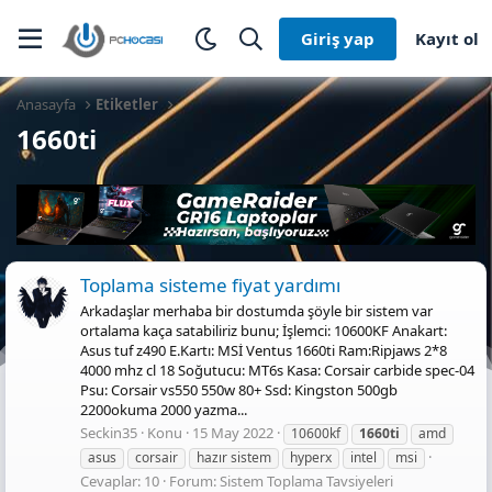
Giriş yap
Kayıt ol
Anasayfa
Etiketler
1660ti
Toplama sisteme fiyat yardımı
Arkadaşlar merhaba bir dostumda şöyle bir sistem var
ortalama kaça satabiliriz bunu; İşlemci: 10600KF Anakart:
Asus tuf z490 E.Kartı: MSİ Ventus 1660ti Ram:Ripjaws 2*8
4000 mhz cl 18 Soğutucu: MT6s Kasa: Corsair carbide spec-04
Psu: Corsair vs550 550w 80+ Ssd: Kingston 500gb
2200okuma 2000 yazma...
Seckin35
Konu
15 May 2022
10600kf
1660ti
amd
asus
corsair
hazır sistem
hyperx
intel
msi
Cevaplar: 10
Forum:
Sistem Toplama Tavsiyeleri