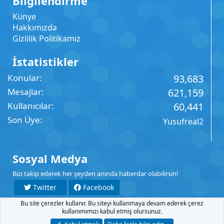
Bilgilendirme
Künye
Hakkımızda
Gizlilik Politikamız
İstatistikler
Konular
93,683
Mesajlar
621,159
Kullanıcılar
60,441
Son Üye
Yusufreal2
Sosyal Medya
Bizi takip ederek her şeyden anında haberdar olabilirsin!
Twitter
Facebook
Bu site çerezler kullanır. Bu siteyi kullanmaya devam ederek çerez
YouTube
Instagram
kullanımımızı kabul etmiş olursunuz.